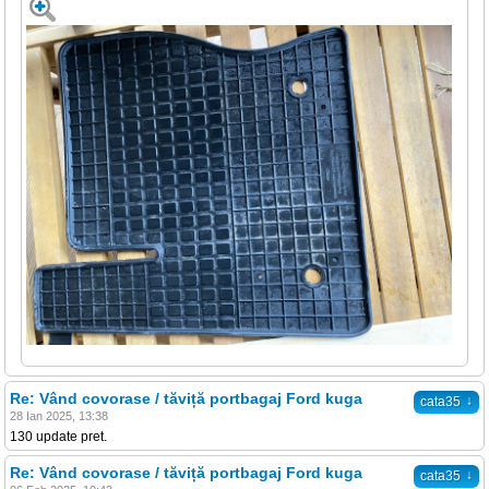
Re: Vând covorase / tăviță portbagaj Ford kuga
↓
cata35
28 Ian 2025, 13:38
130 update pret.
Re: Vând covorase / tăviță portbagaj Ford kuga
↓
cata35