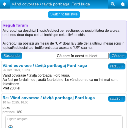
Vând covorase / tăviță portbagaj Ford kuga
Switch to full style
Reguli forum
Ai dreptul sa deschizi 1 topic/subiect per sectiune, cu posibilitatea de a crea
unul nou doar dupa ce l-ai inchis pe cel activ/deschis.
Ai dreptul sa postezi un mesaj de "UP" doar la 3 zile de la ultimul mesaj scris in
topicul/subiectul tau, indiferent daca acesta e "UP" sau nu.
Răspunde
Vând covorase / tăviță portbagaj Ford kuga
↓
cata35
26 Dec 2024, 10:23
Vând covorase / tăviță portbagaj Ford kuga.
Au fost pe fordul meu , arată foarte bine. Le vând pentru ca nu îmi mai sunt
folositoare.
Preț 200 lei
Re: Vând covorase / tăviță portbagaj Ford kuga
↓
cata35
10 Ian 2025, 16:00
poze
pret nou 180
Fişiere ataşate