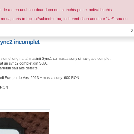
ea de a crea unul nou doar dupa ce l-ai inchis pe cel activ/deschis.
 mesaj scris in topicul/subiectul tau, indiferent daca acesta e "UP" sau nu.
6
ync2 incomplet
stemul original al masinii Sync1 cu masca sony si navigatie complet.
nat un sync2 complet din SUA.
arieturi sau alte defecte.
harti Europa de Vest 2013 + masca sony: 600 RON
0 RON