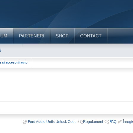
RUM
PARTENERI
SHOP
CONTACT
ă
e şi accesorii auto
Ford Audio Units Unlock Code
Regulament
FAQ
Înregi