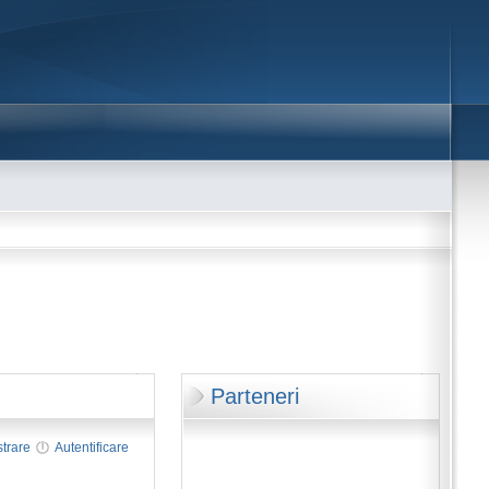
Parteneri
strare
Autentificare