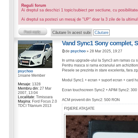
Reguli forum
Ai dreptul sa deschizi 1 topic/subiect per sectiune, cu posibilitat
Ai dreptul sa postezi un mesaj de "UP" doar la 3 zile de la ultimul
Vand Sync1 Sony complet, S
de
psychoo
» 28 Mar 2025, 19:27
In urma upgrade-ului la Sync3 am ramas cu si
Pentru masca si rama ecranului am achizitio
Piesele se prezinta in stare excelenta, fara zg
psychoo
1nsane Member
Modul Sync1 + ecran + suport ecran + card 
Mesaje:
1328
Membru din:
27 Mar
Ecran touchscreen Sync2 + APIM Sync2: 30
2007, 13:04
Localitate:
Timisoara
ACM provenit din Sync2: 500 RON
Maşina:
Ford Focus 2.0
TDCI Titanium 2013
FIŞIERE ATAŞATE