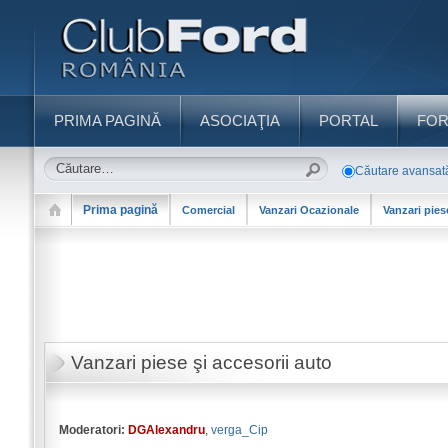
PRIMA PAGINĂ
ASOCIAŢIA
PORTAL
FO
Căutare avansat
Prima pagină
Comercial
Vanzari Ocazionale
Vanzari pies
Vanzari piese şi accesorii auto
Moderatori:
DGAlexandru
,
verga_Cip