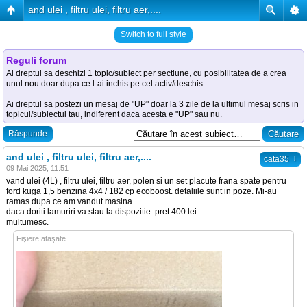
and ulei , filtru ulei, filtru aer,....
Switch to full style
Reguli forum
Ai dreptul sa deschizi 1 topic/subiect per sectiune, cu posibilitatea de a crea
unul nou doar dupa ce l-ai inchis pe cel activ/deschis.
Ai dreptul sa postezi un mesaj de "UP" doar la 3 zile de la ultimul mesaj scris in
topicul/subiectul tau, indiferent daca acesta e "UP" sau nu.
Răspunde
and ulei , filtru ulei, filtru aer,....
↓
cata35
09 Mai 2025, 11:51
vand ulei (4L) , filtru ulei, filtru aer, polen si un set placute frana spate pentru
ford kuga 1,5 benzina 4x4 / 182 cp ecoboost. detaliile sunt in poze. Mi-au
ramas dupa ce am vandut masina.
daca doriti lamuriri va stau la dispozitie. pret 400 lei
multumesc.
Fişiere ataşate