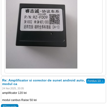
Re: Amplificator si corector de sunet android auto,
↓
Fordus 10
modul ca
24 Noi 2025, 20:05
amplificator 120 lei
modul canbus Raise 50 lei
Răspunde