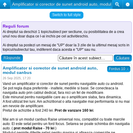
Amplificator si corector de sunet android auto, modul canbus
Switch to full style
Reguli forum
Ai dreptul sa deschizi 1 topic/subiect per sectiune, cu posibilitatea de a crea
unul nou doar dupa ce l-ai inchis pe cel activ/deschis.
Ai dreptul sa postezi un mesaj de "UP" doar la 3 zile de la ultimul mesaj scris in
topicul/subiectul tau, indiferent daca acesta e "UP" sau nu.
Răspunde
Amplificator si corector de sunet android auto,
↓
Fordus 10
modul canbus
26 Sep 2025, 17:20
Vand un amplificator si corector de sunet pentru navigatiile auto cu android.
Se pot regla dupa preferinte - inaltele, mediile si basii. Se conecteaca la
navigatia auto prin cablul dedicat, fara nici un fel de modificare.
Este minunat pentru navigatiile care au o amplificare slaba, fara dinamica.
A fost utilizat trei luni. Am achizitionat o alta navigatie mai performanta si nu mai
am nevoie de amplificare.
Pretul de achizitie a fost 240 lei.
Pret de vanzare 160 lei
.
Mai am si un modul canbus Raise universal nou, compatibil cu toate marcile
auto. El este setat pentru un ford focus. Setarea se poate schimba din navigatia
auto. (
pret modul Raise - 70 lei
)
Modulul permite diferite setari pentru masina si afiseaza comenzile pe