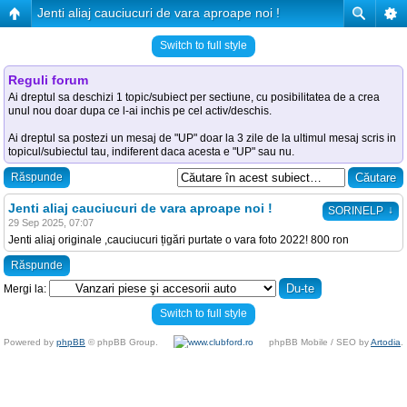
Jenti aliaj cauciucuri de vara aproape noi !
Switch to full style
Reguli forum
Ai dreptul sa deschizi 1 topic/subiect per sectiune, cu posibilitatea de a crea
unul nou doar dupa ce l-ai inchis pe cel activ/deschis.
Ai dreptul sa postezi un mesaj de "UP" doar la 3 zile de la ultimul mesaj scris in
topicul/subiectul tau, indiferent daca acesta e "UP" sau nu.
Răspunde
Jenti aliaj cauciucuri de vara aproape noi !
↓
SORINELP
29 Sep 2025, 07:07
Jenti aliaj originale ,cauciucuri țigări purtate o vara foto 2022! 800 ron
Răspunde
Mergi la:
Switch to full style
Powered by
phpBB
© phpBB Group.
phpBB Mobile / SEO by
Artodia
.