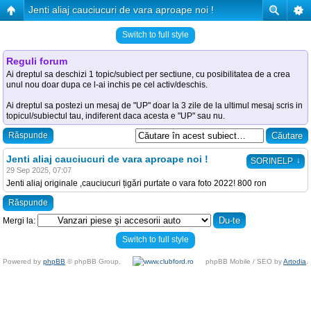
Jenti aliaj cauciucuri de vara aproape noi !
Switch to full style
Reguli forum
Ai dreptul sa deschizi 1 topic/subiect per sectiune, cu posibilitatea de a crea
unul nou doar dupa ce l-ai inchis pe cel activ/deschis.
Ai dreptul sa postezi un mesaj de "UP" doar la 3 zile de la ultimul mesaj scris in
topicul/subiectul tau, indiferent daca acesta e "UP" sau nu.
Răspunde
Jenti aliaj cauciucuri de vara aproape noi !
↓
SORINELP
29 Sep 2025, 07:07
Jenti aliaj originale ,cauciucuri țigări purtate o vara foto 2022! 800 ron
Răspunde
Mergi la:
Switch to full style
Powered by
phpBB
© phpBB Group.
phpBB Mobile / SEO by
Artodia
.