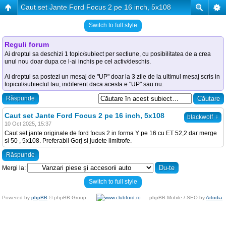
Caut set Jante Ford Focus 2 pe 16 inch, 5x108
Switch to full style
Reguli forum
Ai dreptul sa deschizi 1 topic/subiect per sectiune, cu posibilitatea de a crea
unul nou doar dupa ce l-ai inchis pe cel activ/deschis.
Ai dreptul sa postezi un mesaj de "UP" doar la 3 zile de la ultimul mesaj scris in
topicul/subiectul tau, indiferent daca acesta e "UP" sau nu.
Răspunde
Caut set Jante Ford Focus 2 pe 16 inch, 5x108
↓
blackwolf
10 Oct 2025, 15:37
Caut set jante originale de ford focus 2 in forma Y pe 16 cu ET 52,2 dar merge
si 50 , 5x108. Preferabil Gorj si judete limitrofe.
Răspunde
Mergi la:
Switch to full style
Powered by
phpBB
© phpBB Group.
phpBB Mobile / SEO by
Artodia
.