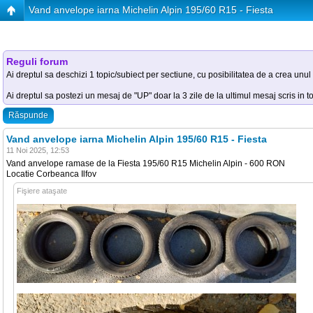
Vand anvelope iarna Michelin Alpin 195/60 R15 - Fiesta
Reguli forum
Ai dreptul sa deschizi 1 topic/subiect per sectiune, cu posibilitatea de a crea unul
Ai dreptul sa postezi un mesaj de "UP" doar la 3 zile de la ultimul mesaj scris in t
Răspunde
Vand anvelope iarna Michelin Alpin 195/60 R15 - Fiesta
11 Noi 2025, 12:53
Vand anvelope ramase de la Fiesta 195/60 R15 Michelin Alpin - 600 RON
Locatie Corbeanca Ilfov
Fişiere ataşate