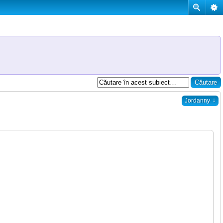
↓
Jordanny