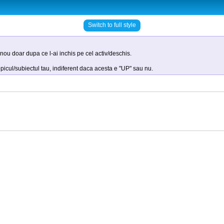
Switch to full style
 nou doar dupa ce l-ai inchis pe cel activ/deschis.
opicul/subiectul tau, indiferent daca acesta e "UP" sau nu.