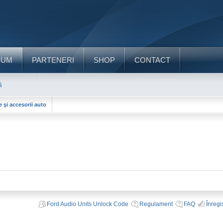
RUM
PARTENERI
SHOP
CONTACT
ă
e şi accesorii auto
Ford Audio Units Unlock Code
Regulament
FAQ
Înregi