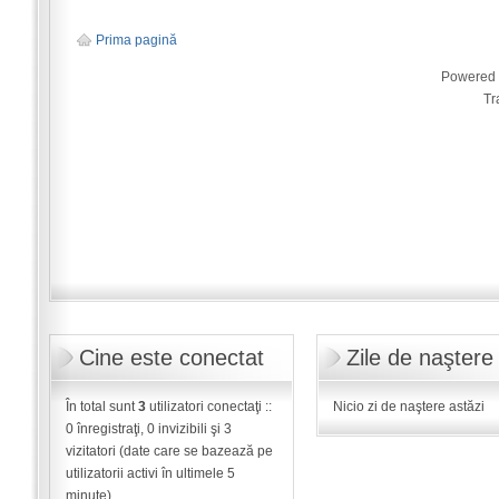
Prima pagină
Powered
Tr
Cine este conectat
Zile de naştere
În total sunt
3
utilizatori conectaţi ::
Nicio zi de naştere astăzi
0 înregistraţi, 0 invizibili şi 3
vizitatori (date care se bazează pe
utilizatorii activi în ultimele 5
minute)