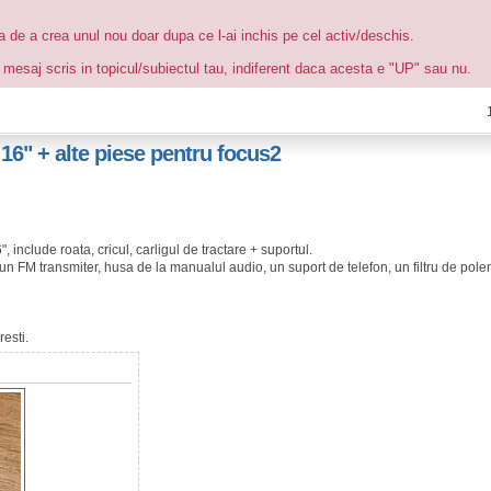
ea de a crea unul nou doar dupa ce l-ai inchis pe cel activ/deschis.
 mesaj scris in topicul/subiectul tau, indiferent daca acesta e "UP" sau nu.
 16" + alte piese pentru focus2
 include roata, cricul, carligul de tractare + suportul.
 un FM transmiter, husa de la manualul audio, un suport de telefon, un filtru de pol
esti.