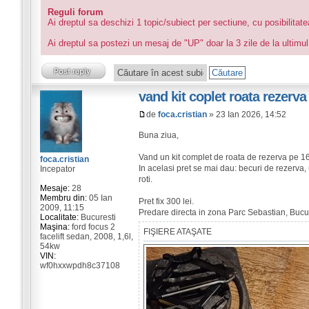
Reguli forum
Ai dreptul sa deschizi 1 topic/subiect per sectiune, cu posibilitat
Ai dreptul sa postezi un mesaj de "UP" doar la 3 zile de la ultimul
vand kit coplet roata rezerva
de
foca.cristian
» 23 Ian 2026, 14:52
Buna ziua,
Vand un kit complet de roata de rezerva pe 16",
foca.cristian
In acelasi pret se mai dau: becuri de rezerva,
Incepator
roti.
Mesaje:
28
Membru din:
05 Ian
Pret fix 300 lei.
2009, 11:15
Predare directa in zona Parc Sebastian, Bucur
Localitate:
Bucuresti
Maşina:
ford focus 2
FIŞIERE ATAŞATE
facelift sedan, 2008, 1,6l,
54kw
VIN:
wf0hxxwpdh8c37108