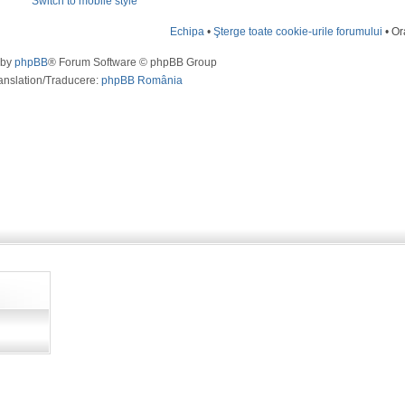
Switch to mobile style
Echipa
•
Şterge toate cookie-urile forumului
• Or
 by
phpBB
® Forum Software © phpBB Group
anslation/Traducere:
phpBB România