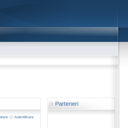
Parteneri
strare
Autentificare