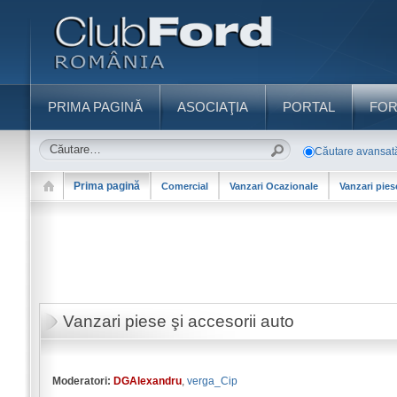
PRIMA PAGINĂ
ASOCIAŢIA
PORTAL
FO
Căutare avansat
Prima pagină
Comercial
Vanzari Ocazionale
Vanzari pies
Vanzari piese şi accesorii auto
Moderatori:
DGAlexandru
,
verga_Cip