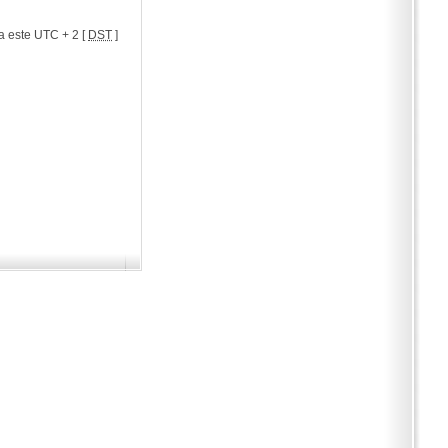
a este UTC + 2 [
DST
]