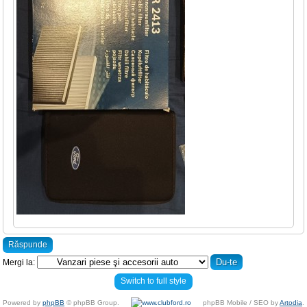
Răspunde
Mergi la:
Switch to full style
Powered by
phpBB
© phpBB Group.
phpBB Mobile / SEO by
Artodia
.