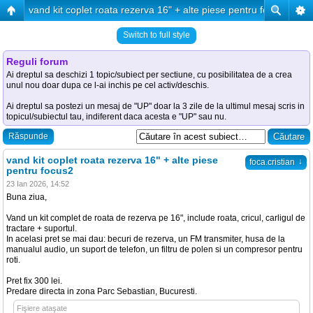
vand kit coplet roata rezerva 16" + alte piese pentru focus2
Switch to full style
Reguli forum
Ai dreptul sa deschizi 1 topic/subiect per sectiune, cu posibilitatea de a crea
unul nou doar dupa ce l-ai inchis pe cel activ/deschis.
Ai dreptul sa postezi un mesaj de "UP" doar la 3 zile de la ultimul mesaj scris in
topicul/subiectul tau, indiferent daca acesta e "UP" sau nu.
Răspunde
vand kit coplet roata rezerva 16" + alte piese
↓
foca.cristian
pentru focus2
23 Ian 2026, 14:52
Buna ziua,
Vand un kit complet de roata de rezerva pe 16", include roata, cricul, carligul de
tractare + suportul.
In acelasi pret se mai dau: becuri de rezerva, un FM transmiter, husa de la
manualul audio, un suport de telefon, un filtru de polen si un compresor pentru
roti.
Pret fix 300 lei.
Predare directa in zona Parc Sebastian, Bucuresti.
Fişiere ataşate