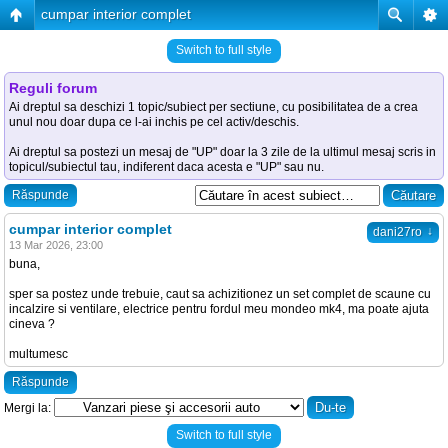
cumpar interior complet
Switch to full style
Reguli forum
Ai dreptul sa deschizi 1 topic/subiect per sectiune, cu posibilitatea de a crea
unul nou doar dupa ce l-ai inchis pe cel activ/deschis.
Ai dreptul sa postezi un mesaj de "UP" doar la 3 zile de la ultimul mesaj scris in
topicul/subiectul tau, indiferent daca acesta e "UP" sau nu.
Răspunde
cumpar interior complet
↓
dani27ro
13 Mar 2026, 23:00
buna,
sper sa postez unde trebuie, caut sa achizitionez un set complet de scaune cu
incalzire si ventilare, electrice pentru fordul meu mondeo mk4, ma poate ajuta
cineva ?
multumesc
Răspunde
Mergi la:
Switch to full style