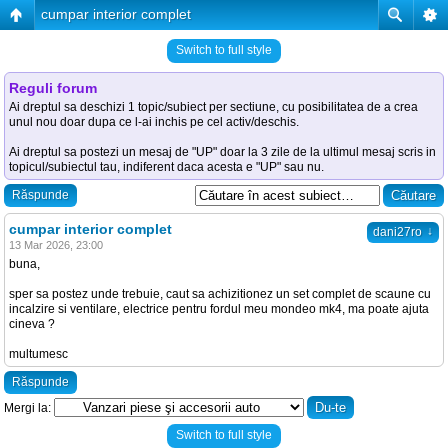
cumpar interior complet
Switch to full style
Reguli forum
Ai dreptul sa deschizi 1 topic/subiect per sectiune, cu posibilitatea de a crea
unul nou doar dupa ce l-ai inchis pe cel activ/deschis.
Ai dreptul sa postezi un mesaj de "UP" doar la 3 zile de la ultimul mesaj scris in
topicul/subiectul tau, indiferent daca acesta e "UP" sau nu.
Răspunde
cumpar interior complet
↓
dani27ro
13 Mar 2026, 23:00
buna,
sper sa postez unde trebuie, caut sa achizitionez un set complet de scaune cu
incalzire si ventilare, electrice pentru fordul meu mondeo mk4, ma poate ajuta
cineva ?
multumesc
Răspunde
Mergi la:
Switch to full style