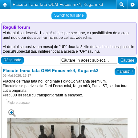
Placute frana fata OEM Focus mk4, Kuga mk3
Switch to full style
Reguli forum
Ai dreptul sa deschizi 1 topic/subiect per sectiune, cu posibilitatea de a crea
unul nou doar dupa ce l-ai inchis pe cel activ/deschis.
Ai dreptul sa postezi un mesaj de "UP" doar la 3 zile de la ultimul mesaj scris in
topicul/subiectul tau, indiferent daca acesta e "UP" sau nu.
Răspunde
Placute frana fata OEM Focus mk4, Kuga mk3
↓
mariustr
06 Mai 2026, 15:17
Placute de frana fata noi ,originale FoMoCo varianta premium.
Placutele se potrivesc la Ford Focus mk4, Kuga mk3, Puma ST, se dau fara
cutia originala.
Pret 300 lei setul cu transport gratuit la easybox.
Fişiere ataşate