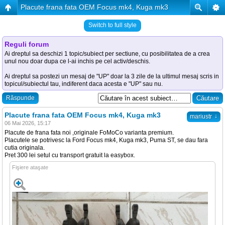
Placute frana fata OEM Focus mk4, Kuga mk3
Switch to full style
Reguli forum
Ai dreptul sa deschizi 1 topic/subiect per sectiune, cu posibilitatea de a crea
unul nou doar dupa ce l-ai inchis pe cel activ/deschis.
Ai dreptul sa postezi un mesaj de "UP" doar la 3 zile de la ultimul mesaj scris in
topicul/subiectul tau, indiferent daca acesta e "UP" sau nu.
Răspunde
Placute frana fata OEM Focus mk4, Kuga mk3
↓
mariustr
06 Mai 2026, 15:17
Placute de frana fata noi ,originale FoMoCo varianta premium.
Placutele se potrivesc la Ford Focus mk4, Kuga mk3, Puma ST, se dau fara
cutia originala.
Pret 300 lei setul cu transport gratuit la easybox.
Fişiere ataşate