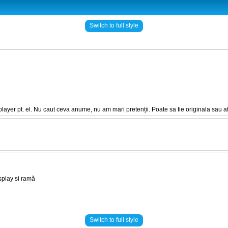
Switch to full style
ayer pt. el. Nu caut ceva anume, nu am mari pretenții. Poate sa fie originala sau af
isplay si ramă
Switch to full style