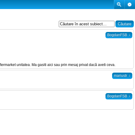
↓
BogdanFSB
termarket unitatea. Ma gasiti aici sau prin mesaj privat dacă aveti ceva.
↓
mariustr
↓
BogdanFSB