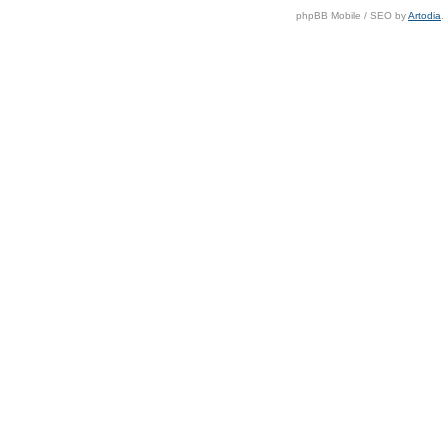
phpBB Mobile / SEO by
Artodia
.