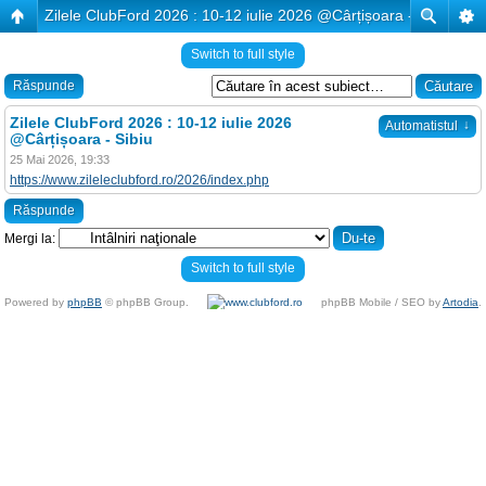
Zilele ClubFord 2026 : 10-12 iulie 2026 @Cârțișoara - Sibiu
Switch to full style
Răspunde
Zilele ClubFord 2026 : 10-12 iulie 2026
↓
Automatistul
@Cârțișoara - Sibiu
25 Mai 2026, 19:33
https://www.zileleclubford.ro/2026/index.php
Răspunde
Mergi la:
Switch to full style
Powered by
phpBB
© phpBB Group.
phpBB Mobile / SEO by
Artodia
.