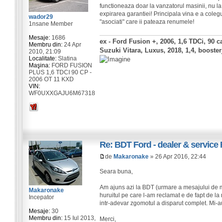
functioneaza doar la vanzatorul masinii, nu la
expirarea garantiei! Principala vina e a cole
wador29
"asociati" care ii pateaza renumele!
1nsane Member
Mesaje:
1686
ex - Ford Fusion +, 2006, 1,6 TDCi, 90 c
Membru din:
24 Apr
Suzuki Vitara, Luxus, 2018, 1,4, booste
2010, 21:09
Localitate:
Slatina
Maşina:
FORD FUSION
PLUS 1,6 TDCI 90 CP -
2006 OT 11 KXD
VIN:
WF0UXXGAJU6M67318
Re: BDT Ford - dealer & service 
de
Makaronake
» 26 Apr 2016, 22:44
Seara buna,
Am ajuns azi la BDT (urmare a mesajului de ma
Makaronake
huruitul pe care l-am reclamat e de fapt de la
Incepator
intr-adevar zgomotul a disparut complet. Mi-au 
Mesaje:
30
Membru din:
15 Iul 2013,
Merci,