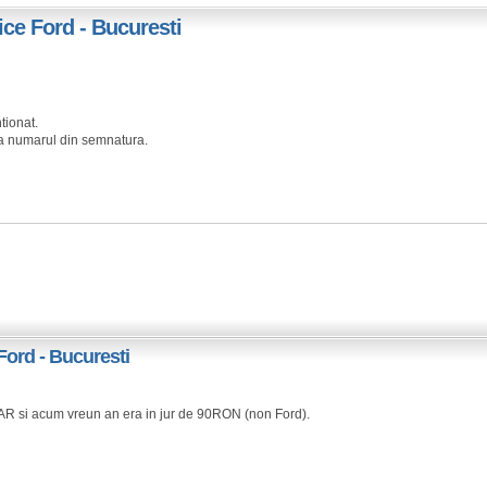
ice Ford - Bucuresti
tionat.
la numarul din semnatura.
Ford - Bucuresti
e RAR si acum vreun an era in jur de 90RON (non Ford).