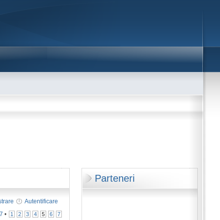
Parteneri
strare
Autentificare
7
•
1
2
3
4
5
6
7