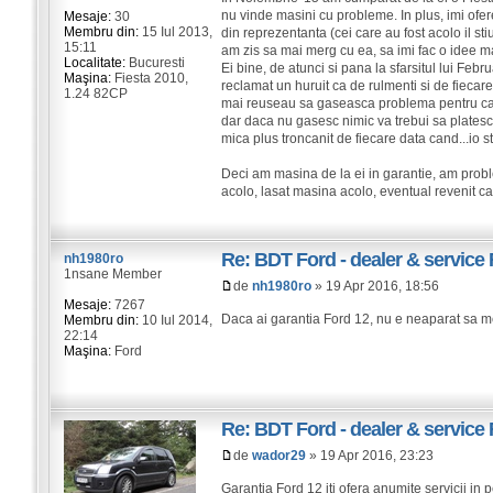
nu vinde masini cu probleme. In plus, imi ofer
Mesaje:
30
Membru din:
15 Iul 2013,
din reprezentanta (cei care au fost acolo il s
15:11
am zis sa mai merg cu ea, sa imi fac o idee ma
Localitate:
Bucuresti
Ei bine, de atunci si pana la sfarsitul lui Febr
Maşina:
Fiesta 2010,
reclamat un huruit ca de rulmenti si de fiecar
1.24 82CP
mai reuseau sa gaseasca problema pentru care 
dar daca nu gasesc nimic va trebui sa platesc 
mica plus troncanit de fiecare data cand...io st
Deci am masina de la ei in garantie, am probl
acolo, lasat masina acolo, eventual revenit ca 
Re: BDT Ford - dealer & service 
nh1980ro
1nsane Member
de
nh1980ro
» 19 Apr 2016, 18:56
Mesaje:
7267
Daca ai garantia Ford 12, nu e neaparat sa mer
Membru din:
10 Iul 2014,
22:14
Maşina:
Ford
Re: BDT Ford - dealer & service 
de
wador29
» 19 Apr 2016, 23:23
Garantia Ford 12 iti ofera anumite servicii in