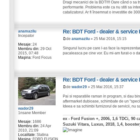
Dragi mecanici de la BDT!!!! Oare când o sa t
performante. Problema este ca nu stiti sa int
catalizatorul. Ar fi însemnat o investitie de 300
Re: BDT Ford - dealer & service 
anamazilu
Incepator
de
anamazilu
» 25 Mai 2016, 15:15
Mesaje:
24
Singurul lucru pe care l-as face la reprezentan
Membru din:
29 Oct
2015, 07:48
pacaleasca pe cine vor. Eu mi-am furat-o o da
Maşina:
Ford Focus
Re: BDT Ford - dealer & service 
de
wador29
» 25 Mai 2016, 15:37
Pai si reparatiile raman in program, si dau bi
aftermarket dubioase, schimbate de un "special
Ideea e sa schimbi furnizorul de servicii, nu s
wador29
1nsane Member
ex - Ford Fusion +, 2006, 1,6 TDCi, 90 c
Mesaje:
1686
Suzuki Vitara, Luxus, 2018, 1,4, booste
Membru din:
24 Apr
2010, 21:09
Localitate:
Slatina
Maşina:
FORD FUSION