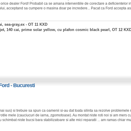
 orice dealer Ford! Probabil ca se amana interventiile de corectare a deficientelor
gului, acceptand sa cumpere o masina doar pe incredere... Pacat ca Ford accepta as
ai, sea-gray,ex - OT 11 KXD
rjet, 140 cai, prime solar yellow, cu plafon cosmic black pearl, OT 12 KX
Ford - Bucuresti
i sus) si trebuie sa spun ca oamenii si-au dat toata silinta sa rezolve problemele 
 rotile mele (cauciucuri de iarna, zgomotoase). Au montat niste roti noi si am mers c
schimbat niste bucsi bara stabilizatoare si alte mici reparatii ... am ramas chiar mu