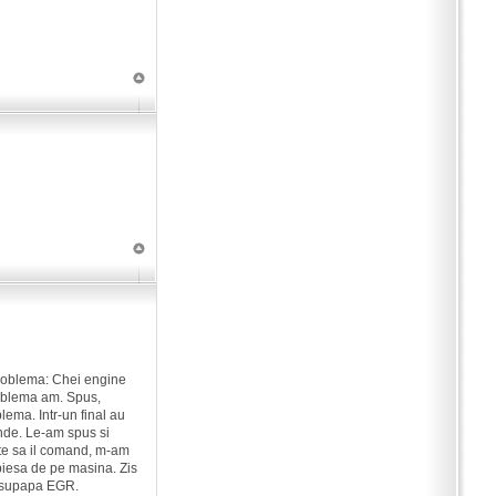
 Problema: Chei engine
roblema am. Spus,
lema. Intr-un final au
nde. Le-am spus si
inte sa il comand, m-am
piesa de pe masina. Zis
la supapa EGR.