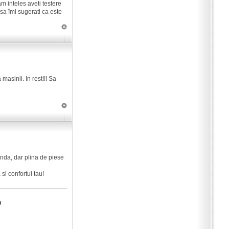
m inteles aveti testere
sa îmi sugerati ca este
masinii. In rest!!! Sa
inda, dar plina de piese
si confortul tau!
D