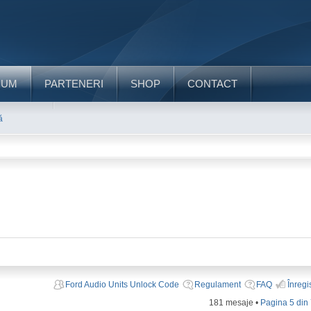
RUM
PARTENERI
SHOP
CONTACT
ă
Ford Audio Units Unlock Code
Regulament
FAQ
Înregi
181 mesaje •
Pagina
5
din