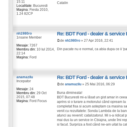
15:11
Catalin
Localitate:
Bucuresti
Maşina:
Fiesta 2010,
1.24 82CP
Re: BDT Ford - dealer & service 
nh1980ro
1nsane Member
de
nh1980ro
» 27 Apr 2016, 22:41
Mesaje:
7267
Din pacate nu e normal, ca abia dupa ce ii 'par
Membru din:
10 Iul 2014,
22:14
Maşina:
Ford
Re: BDT Ford - dealer & service 
anamazilu
Incepator
de
anamazilu
» 25 Mai 2016, 06:29
Mesaje:
24
Buna dimineata!
Membru din:
29 Oct
2015, 07:48
BDT Bucuresti mi-a lăsat un gist amar in ceea
Maşina:
Ford Focus
aprins si o turare a motorului când opream la
completat fisa si acum asteptam ca masina sa i
venit cu rezultatele: Sonda Lambda de la ban
atunci au revenit: catalizatorul. Mi s-a ridica
mai dus la un service in Cbiajna, unde îmi r
si facut. Surpriza a fost când ne-am uitat la c