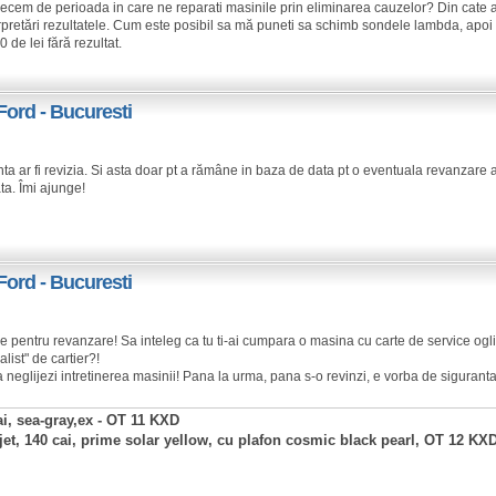
recem de perioada in care ne reparati masinile prin eliminarea cauzelor? Din cate a
erpretări rezultatele. Cum este posibil sa mă puneti sa schimb sondele lambda, apoi 
0 de lei fără rezultat.
Ford - Bucuresti
ta ar fi revizia. Si asta doar pt a rămâne in baza de data pt o eventuala revanzare a 
ta. Îmi ajunge!
Ford - Bucuresti
ne pentru revanzare! Sa inteleg ca tu ti-ai cumpara o masina cu carte de service ogl
ist" de cartier?!
a neglijezi intretinerea masinii! Pana la urma, pana s-o revinzi, e vorba de siguranta 
ai, sea-gray,ex - OT 11 KXD
rjet, 140 cai, prime solar yellow, cu plafon cosmic black pearl, OT 12 KX