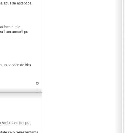
-a spus sa astept ca
sa faca nimic.
eu i-am urmarit pe
la un service de kko.
a scriu si eu despre
itate ca o reprezentanta