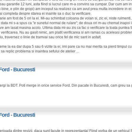
eau garantie 12 luni, asta fiind si lucrul care m-a convins sa cumpar. Dar cum am in
tiu bine, e plin de gropi) am inceput sa realizez ca am avut prea multa incredere in 
i completa despre starea ei inainte sa o duc la verificare.
uarie am fost de 5 ori la ei. Mi-au schimbat coloana de volan si, zic ei, niste rulmenti
e data mi s-a spus ca "e sunetul normal de rulare"; de doua ori m-au chemat inapoi 
am lasat masina acolo. Ultima data mi-au zis ca fac o verificare la toata puntea f
verificarea. Nu au gasit nimic, am platit verificarea si am ramas cu aceleasi problem
iu, traversez o linie de tramvai sau orice fel de mic sant in asfalt.
eme la ea dar dupa 5 sau 6 vizite la ei, imi pare ca nu mai merita sa pierd timpul
sa replic problema si inaintea sefului de atelier ...
Ford - Bucuresti
gi la BDT. Poti merge in orice service Ford. Din pacate in Bucuresti, cam greu sa g
Ford - Bucuresti
 perioada dintre revizii, daca sunt facute in reprezentanta! Fiind vorba de un vehicul