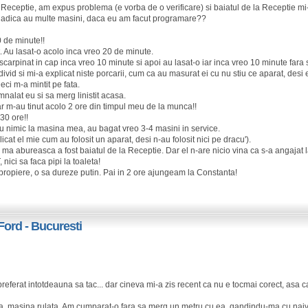
eceptie, am expus problema (e vorba de o verificare) si baiatul de la Receptie mi
 adica au multe masini, daca eu am facut programare??
0 de minute!!
t. Au lasat-o acolo inca vreo 20 de minute.
arpinat in cap inca vreo 10 minute si apoi au lasat-o iar inca vreo 10 minute fara 
vid si mi-a explicat niste porcarii, cum ca au masurat ei cu nu stiu ce aparat, desi 
eci m-a mintit pe fata.
nalat eu si sa merg linistit acasa.
ar m-au tinut acolo 2 ore din timpul meu de la munca!!
30 ore!!
u nimic la masina mea, au bagat vreo 3-4 masini in service.
at el mie cum au folosit un aparat, desi n-au folosit nici pe dracu').
a ma abureasca a fost baiatul de la Receptie. Dar el n-are nicio vina ca s-a angajat 
ci sa faca pipi la toaleta!
propiere, o sa dureze putin. Pai in 2 ore ajungeam la Constanta!
Ford - Bucuresti
ferat intotdeauna sa tac... dar cineva mi-a zis recent ca nu e tocmai corect, asa c
ta, masina rulata. Am cumparat-o fara sa merg un metru cu ea, gandindu-ma cu naiv