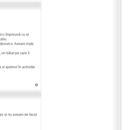
at-o împreună cu ei
ubiu.
ziționat-o. Aveam niște
 un băiat pe care îl
și ajutorul în achiziție
rez si nu aveam de facut