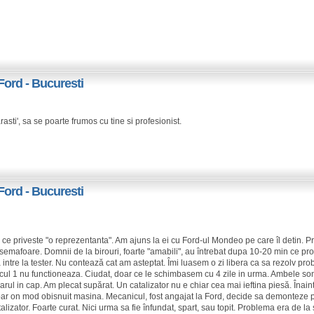
Ford - Bucuresti
asti', sa se poarte frumos cu tine si profesionist.
Ford - Bucuresti
 ce priveste "o reprezentanta". Am ajuns la ei cu Ford-ul Mondeo pe care îl detin.
 semafoare. Domnii de la birouri, foarte "amabili", au întrebat dupa 10-20 min ce p
ntre la tester. Nu contează cat am asteptat. Îmi luasem o zi libera ca sa rezolv prob
cul 1 nu functioneaza. Ciudat, doar ce le schimbasem cu 4 zile in urma. Ambele so
t parul in cap. Am plecat supărat. Un catalizator nu e chiar cea mai ieftina piesă. Îna
epar on mod obisnuit masina. Mecanicul, fost angajat la Ford, decide sa demonteze 
atalizator. Foarte curat. Nici urma sa fie înfundat, spart, sau topit. Problema era de 