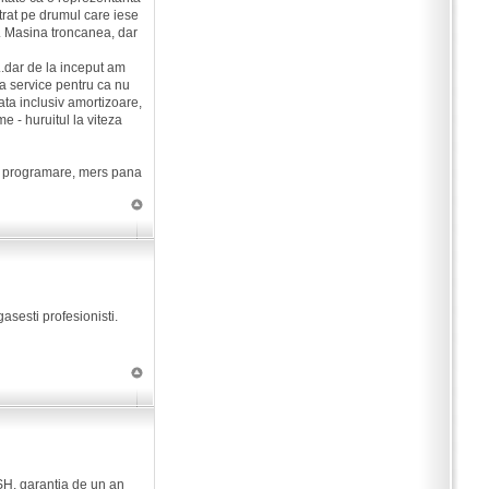
trat pe drumul care iese
ei. Masina troncanea, dar
...dar de la inceput am
la service pentru ca nu
ata inclusiv amortizoare,
e - huruitul la viteza
 cu programare, mers pana
asesti profesionisti.
 SH, garantia de un an