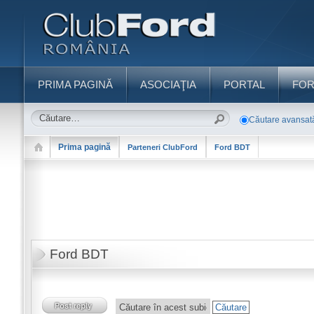
PRIMA PAGINĂ
ASOCIAŢIA
PORTAL
FO
Căutare avansat
Prima pagină
Parteneri ClubFord
Ford BDT
Ford BDT