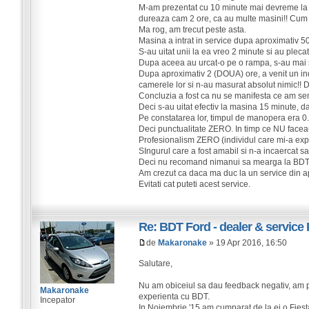
M-am prezentat cu 10 minute mai devreme la R
dureaza cam 2 ore, ca au multe masini!! Cum
Ma rog, am trecut peste asta.
Masina a intrat in service dupa aproximativ 5
S-au uitat unii la ea vreo 2 minute si au pleca
Dupa aceea au urcat-o pe o rampa, s-au mai sc
Dupa aproximativ 2 (DOUA) ore, a venit un indi
camerele lor si n-au masurat absolut nimic!! D
Concluzia a fost ca nu se manifesta ce am sem
Deci s-au uitat efectiv la masina 15 minute, d
Pe constatarea lor, timpul de manopera era 0.
Deci punctualitate ZERO. In timp ce NU facea
Profesionalism ZERO (individul care mi-a explic
SIngurul care a fost amabil si n-a incaercat s
Deci nu recomand nimanui sa mearga la BDT, ni
Am crezut ca daca ma duc la un service din a
Evitati cat puteti acest service.
Re: BDT Ford - dealer & service 
de
Makaronake
» 19 Apr 2016, 16:50
Salutare,
Nu am obiceiul sa dau feedback negativ, am pre
Makaronake
experienta cu BDT.
Incepator
In Noiembrie '15 am cumparat de la ei o Fies