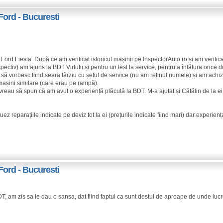
Ford - Bucuresti
ord Fiesta. După ce am verificat istoricul mașinii pe InspectorAuto.ro și am verific
ectiv) am ajuns la BDT Virtuții și pentru un test la service, pentru a înlătura orice d
a să vorbesc fiind seara târziu cu șeful de service (nu am reținut numele) și am achi
mașini similare (care erau pe rampă).
vreau să spun că am avut o experiență plăcută la BDT. M-a ajutat și Cătălin de la ei,
reparațiile indicate pe deviz tot la ei (prețurile indicate fiind mari) dar experiența 
Ford - Bucuresti
 am zis sa le dau o sansa, dat fiind faptul ca sunt destul de aproape de unde luc