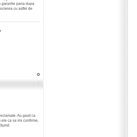
 in garantie pana dupa
ocierea cu astfel de
D
reclamate. Au gasit ca
u ele ca sa imi confirme,
ltumit.