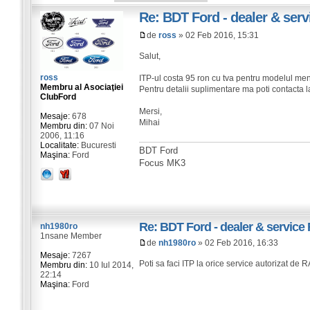
Re: BDT Ford - dealer & serv
de
ross
» 02 Feb 2016, 15:31
Salut,
ross
ITP-ul costa 95 ron cu tva pentru modelul men
Membru al Asociaţiei
Pentru detalii suplimentare ma poti contacta 
ClubFord
Mersi,
Mesaje:
678
Mihai
Membru din:
07 Noi
2006, 11:16
Localitate:
Bucuresti
BDT Ford
Maşina:
Ford
Focus MK3
Re: BDT Ford - dealer & service 
nh1980ro
1nsane Member
de
nh1980ro
» 02 Feb 2016, 16:33
Mesaje:
7267
Poti sa faci ITP la orice service autorizat d
Membru din:
10 Iul 2014,
22:14
Maşina:
Ford