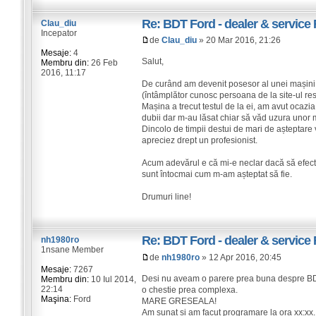
Re: BDT Ford - dealer & service 
Clau_diu
Incepator
de
Clau_diu
» 20 Mar 2016, 21:26
Mesaje:
4
Salut,
Membru din:
26 Feb
2016, 11:17
De curând am devenit posesor al unei mașini F
(întâmplător cunosc persoana de la site-ul resp
Mașina a trecut testul de la ei, am avut ocazi
dubii dar m-au lăsat chiar să văd uzura unor 
Dincolo de timpii destui de mari de așteptare 
apreciez drept un profesionist.
Acum adevărul e că mi-e neclar dacă să efectuez 
sunt întocmai cum m-am așteptat să fie.
Drumuri line!
Re: BDT Ford - dealer & service 
nh1980ro
1nsane Member
de
nh1980ro
» 12 Apr 2016, 20:45
Mesaje:
7267
Desi nu aveam o parere prea buna despre BDT,
Membru din:
10 Iul 2014,
22:14
o chestie prea complexa.
Maşina:
Ford
MARE GRESEALA!
Am sunat si am facut programare la ora xx:xx.