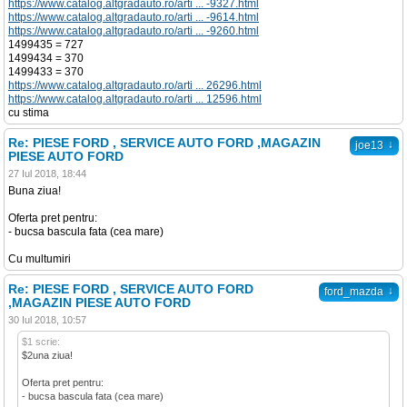
https://www.catalog.altgradauto.ro/arti ... -9327.html
https://www.catalog.altgradauto.ro/arti ... -9614.html
https://www.catalog.altgradauto.ro/arti ... -9260.html
1499435 = 727
1499434 = 370
1499433 = 370
https://www.catalog.altgradauto.ro/arti ... 26296.html
https://www.catalog.altgradauto.ro/arti ... 12596.html
cu stima
Re: PIESE FORD , SERVICE AUTO FORD ,MAGAZIN
↓
joe13
PIESE AUTO FORD
27 Iul 2018, 18:44
Buna ziua!
Oferta pret pentru:
- bucsa bascula fata (cea mare)
Cu multumiri
Re: PIESE FORD , SERVICE AUTO FORD
↓
ford_mazda
,MAGAZIN PIESE AUTO FORD
30 Iul 2018, 10:57
$1 scrie:
$2una ziua!
Oferta pret pentru:
- bucsa bascula fata (cea mare)