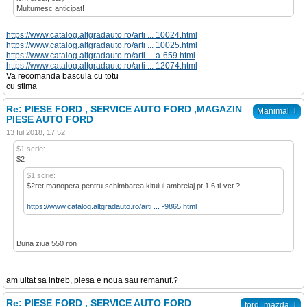
Multumesc anticipat!
https://www.catalog.altgradauto.ro/arti ... 10024.html
https://www.catalog.altgradauto.ro/arti ... 10025.html
https://www.catalog.altgradauto.ro/arti ... a-659.html
https://www.catalog.altgradauto.ro/arti ... 12074.html
Va recomanda bascula cu totu
cu stima
Re: PIESE FORD , SERVICE AUTO FORD ,MAGAZIN
↓
Manimal
PIESE AUTO FORD
13 Iul 2018, 17:52
$1 scrie:
$2
$1 scrie:
$2ret manopera pentru schimbarea kitului ambreiaj pt 1.6 ti-vct ?
https://www.catalog.altgradauto.ro/arti ... -9865.html
Buna ziua 550 ron
am uitat sa intreb, piesa e noua sau remanuf.?
Re: PIESE FORD , SERVICE AUTO FORD
↓
ford_mazda