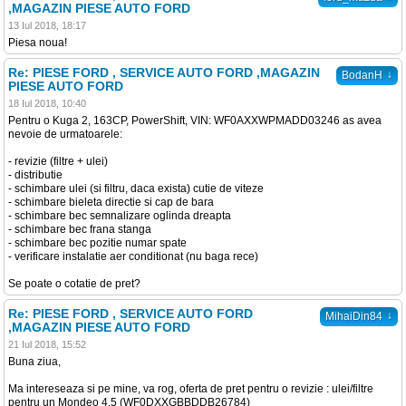
,MAGAZIN PIESE AUTO FORD
13 Iul 2018, 18:17
Piesa noua!
Re: PIESE FORD , SERVICE AUTO FORD ,MAGAZIN
↓
BodanH
PIESE AUTO FORD
18 Iul 2018, 10:40
Pentru o Kuga 2, 163CP, PowerShift, VIN: WF0AXXWPMADD03246 as avea
nevoie de urmatoarele:
- revizie (filtre + ulei)
- distributie
- schimbare ulei (si filtru, daca exista) cutie de viteze
- schimbare bieleta directie si cap de bara
- schimbare bec semnalizare oglinda dreapta
- schimbare bec frana stanga
- schimbare bec pozitie numar spate
- verificare instalatie aer conditionat (nu baga rece)
Se poate o cotatie de pret?
Re: PIESE FORD , SERVICE AUTO FORD
↓
MihaiDin84
,MAGAZIN PIESE AUTO FORD
21 Iul 2018, 15:52
Buna ziua,
Ma intereseaza si pe mine, va rog, oferta de pret pentru o revizie : ulei/filtre
pentru un Mondeo 4.5 (WF0DXXGBBDDB26784)