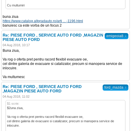
Cu multumiri
buna ziua
https://www.catalog.altgradauto.ro/arti ... -1196.html
banuiesc ca este vorba de un focus 2
Re: PIESE FORD , SERVICE AUTO FORD ,MAGAZIN
↓
emigeoia8
PIESE AUTO FORD
04 Aug 2018, 10:17
Buna ziua,
Va rog o oferta pret pentru racord flexibil evacuare oe,
cel dintre galeria de evacuare si catalizator, precum si manopera service de
inlocuire.
Va multumesc
Re: PIESE FORD , SERVICE AUTO FORD
↓
ford_mazda
,MAGAZIN PIESE AUTO FORD
04 Aug 2018, 11:02
$1 scrie:
$2una ziua,
Va rog o oferta pret pentru racord flexibil evacuare oe,
cel dintre galeria de evacuare si catalizator, precum si manopera service de
inlocuire.