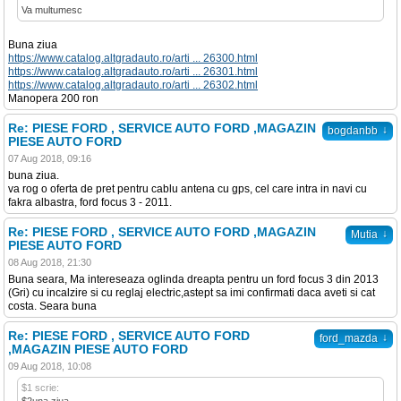
Va multumesc
Buna ziua
https://www.catalog.altgradauto.ro/arti ... 26300.html
https://www.catalog.altgradauto.ro/arti ... 26301.html
https://www.catalog.altgradauto.ro/arti ... 26302.html
Manopera 200 ron
Re: PIESE FORD , SERVICE AUTO FORD ,MAGAZIN
↓
bogdanbb
PIESE AUTO FORD
07 Aug 2018, 09:16
buna ziua.
va rog o oferta de pret pentru cablu antena cu gps, cel care intra in navi cu
fakra albastra, ford focus 3 - 2011.
Re: PIESE FORD , SERVICE AUTO FORD ,MAGAZIN
↓
Mutia
PIESE AUTO FORD
08 Aug 2018, 21:30
Buna seara, Ma intereseaza oglinda dreapta pentru un ford focus 3 din 2013
(Gri) cu incalzire si cu reglaj electric,astept sa imi confirmati daca aveti si cat
costa. Seara buna
Re: PIESE FORD , SERVICE AUTO FORD
↓
ford_mazda
,MAGAZIN PIESE AUTO FORD
09 Aug 2018, 10:08
$1 scrie: