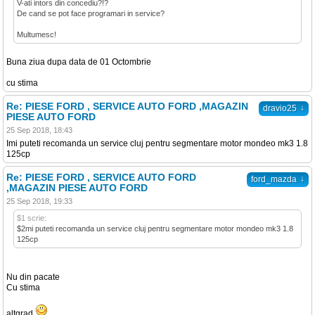
V-ati intors din concediu?!?
De cand se pot face programari in service?
Multumesc!
Buna ziua dupa data de 01 Octombrie
cu stima
Re: PIESE FORD , SERVICE AUTO FORD ,MAGAZIN
↓
dravio25
PIESE AUTO FORD
25 Sep 2018, 18:43
Imi puteti recomanda un service cluj pentru segmentare motor mondeo mk3 1.8
125cp
Re: PIESE FORD , SERVICE AUTO FORD
↓
ford_mazda
,MAGAZIN PIESE AUTO FORD
25 Sep 2018, 19:33
$1 scrie:
$2mi puteti recomanda un service cluj pentru segmentare motor mondeo mk3 1.8
125cp
Nu din pacate
Cu stima
altgrad