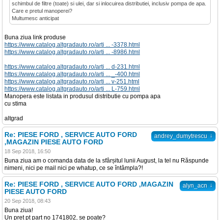
schimbul de filtre (toate) si ulei, dar si inlocuirea distributiei, inclusiv pompa de apa.
Care e pretul manoperei?
Multumesc anticipat
Buna ziua link produse
https://www.catalog.altgradauto.ro/arti ... -3378.html
https://www.catalog.altgradauto.ro/arti ... -8986.html
https://www.catalog.altgradauto.ro/arti ... d-231.html
https://www.catalog.altgradauto.ro/arti ... _-400.html
https://www.catalog.altgradauto.ro/arti ... v-251.html
https://www.catalog.altgradauto.ro/arti ... L-759.html
Manopera este listata in produsul distributie cu pompa apa
cu stima
altgrad
Re: PIESE FORD , SERVICE AUTO FORD
↓
andrey_dumytrescu
,MAGAZIN PIESE AUTO FORD
18 Sep 2018, 16:50
Buna ziua am o comanda data de la sfârșitul lunii August, la tel nu Răspunde
nimeni, nici pe mail nici pe whatup, ce se întâmpla?!
Re: PIESE FORD , SERVICE AUTO FORD ,MAGAZIN
↓
alyn_acn
PIESE AUTO FORD
20 Sep 2018, 08:43
Buna ziua!
Un pret pt part no 1741802, se poate?