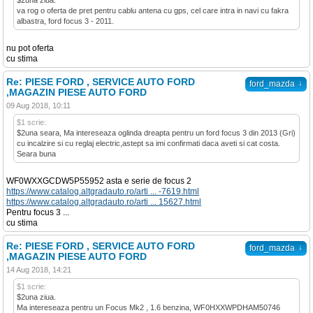
$2una ziua.
va rog o oferta de pret pentru cablu antena cu gps, cel care intra in navi cu fakra
albastra, ford focus 3 - 2011.
nu pot oferta
cu stima
Re: PIESE FORD , SERVICE AUTO FORD
↓
ford_mazda
,MAGAZIN PIESE AUTO FORD
09 Aug 2018, 10:11
$1 scrie:
$2una seara, Ma intereseaza oglinda dreapta pentru un ford focus 3 din 2013 (Gri)
cu incalzire si cu reglaj electric,astept sa imi confirmati daca aveti si cat costa.
Seara buna
WF0WXXGCDW5P55952 asta e serie de focus 2
https://www.catalog.altgradauto.ro/arti ... -7619.html
https://www.catalog.altgradauto.ro/arti ... 15627.html
Pentru focus 3 ...
cu stima
Re: PIESE FORD , SERVICE AUTO FORD
↓
ford_mazda
,MAGAZIN PIESE AUTO FORD
14 Aug 2018, 14:21
$1 scrie:
$2una ziua.
Ma intereseaza pentru un Focus Mk2 , 1.6 benzina, WF0HXXWPDHAM50746