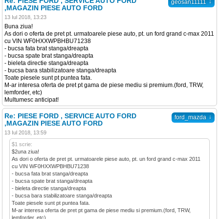
Re: PIESE FORD , SERVICE AUTO FORD
↓
geosan11111
,MAGAZIN PIESE AUTO FORD
13 Iul 2018, 13:23
Buna ziua!
As dori o oferta de pret pt. urmatoarele piese auto, pt. un ford grand c-max 2011
cu VIN WF0HXXWPBHBU71238
- bucsa fata brat stanga/dreapta
- bucsa spate brat stanga/dreapta
- bieleta directie stanga/dreapta
- bucsa bara stabilizatoare stanga/dreapta
Toate piesele sunt pt puntea fata.
M-ar interesa oferta de pret pt gama de piese mediu si premium.(ford, TRW,
lemforder, etc)
Multumesc anticipat!
Re: PIESE FORD , SERVICE AUTO FORD
↓
ford_mazda
,MAGAZIN PIESE AUTO FORD
13 Iul 2018, 13:59
$1 scrie:
$2una ziua!
As dori o oferta de pret pt. urmatoarele piese auto, pt. un ford grand c-max 2011
cu VIN WF0HXXWPBHBU71238
- bucsa fata brat stanga/dreapta
- bucsa spate brat stanga/dreapta
- bieleta directie stanga/dreapta
- bucsa bara stabilizatoare stanga/dreapta
Toate piesele sunt pt puntea fata.
M-ar interesa oferta de pret pt gama de piese mediu si premium.(ford, TRW,
lemforder, etc)