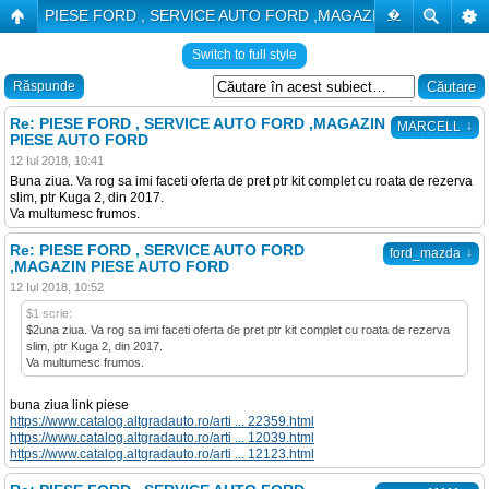
PIESE FORD , SERVICE AUTO FORD ,MAGAZIN PIESE AUTO
�
Switch to full style
Răspunde
Re: PIESE FORD , SERVICE AUTO FORD ,MAGAZIN
↓
MARCELL
PIESE AUTO FORD
12 Iul 2018, 10:41
Buna ziua. Va rog sa imi faceti oferta de pret ptr kit complet cu roata de rezerva
slim, ptr Kuga 2, din 2017.
Va multumesc frumos.
Re: PIESE FORD , SERVICE AUTO FORD
↓
ford_mazda
,MAGAZIN PIESE AUTO FORD
12 Iul 2018, 10:52
$1 scrie:
$2una ziua. Va rog sa imi faceti oferta de pret ptr kit complet cu roata de rezerva
slim, ptr Kuga 2, din 2017.
Va multumesc frumos.
buna ziua link piese
https://www.catalog.altgradauto.ro/arti ... 22359.html
https://www.catalog.altgradauto.ro/arti ... 12039.html
https://www.catalog.altgradauto.ro/arti ... 12123.html