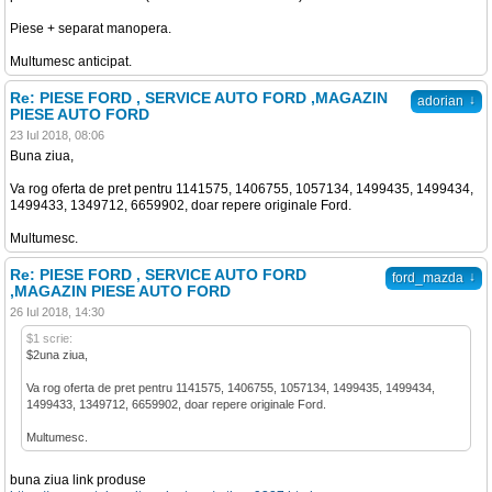
Piese + separat manopera.
Multumesc anticipat.
Re: PIESE FORD , SERVICE AUTO FORD ,MAGAZIN
↓
adorian
PIESE AUTO FORD
23 Iul 2018, 08:06
Buna ziua,
Va rog oferta de pret pentru 1141575, 1406755, 1057134, 1499435, 1499434,
1499433, 1349712, 6659902, doar repere originale Ford.
Multumesc.
Re: PIESE FORD , SERVICE AUTO FORD
↓
ford_mazda
,MAGAZIN PIESE AUTO FORD
26 Iul 2018, 14:30
$1 scrie:
$2una ziua,
Va rog oferta de pret pentru 1141575, 1406755, 1057134, 1499435, 1499434,
1499433, 1349712, 6659902, doar repere originale Ford.
Multumesc.
buna ziua link produse