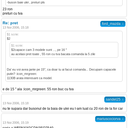
-buson baie ulei , preturi pls
23 ron
preturi cu tva
Re: pret
↓
ford_mazda
13 Noi 2006, 15:18
$1 scrie:
$2
$1 scrie:
$2capace cam 3 modele sunt ..., pe 16 "
au acelasi pret toate , 55 ron cu tva bacata comanda la 5 zile
Da' eu voi avea jante pe 15", ca doar tu ai facut comanda... Decupam capacele
putin? :icon_mrgreen:
1130B arata interesant ca model.
e de 15 " ala :icon_mrgreen: 55 ron buc cu tva
↓
sandel25
13 Noi 2006, 15:18
nu te supara dar busonul de la baia de ulei eu l-am luat cu 20 ron de la for car
↓
mariuscociorva
13 Noi 2006, 15:19