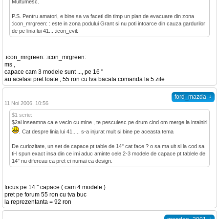
Multumesc.
P.S. Pentru amatori, e bine sa va faceti din timp un plan de evacuare din zona
:icon_mrgreen: : este in zona podului Grant si nu poti intoarce din cauza gardurilor
de pe linia lui 41... :icon_evil:
:icon_mrgreen: :icon_mrgreen:
ms ,
capace cam 3 modele sunt ..., pe 16 "
au acelasi pret toate , 55 ron cu tva bacata comanda la 5 zile
↓
ford_mazda
11 Noi 2006, 10:56
$1 scrie:
$2ai inseamna ca e vecin cu mine , te pescuiesc pe drum cind om merge la intalniri
. Cat despre linia lui 41..... s-a injurat mult si bine pe aceasta tema
De curiozitate, un set de capace pt table de 14" cat face ? o sa ma uit si la cod sa
ti-l spun exact insa din ce imi aduc aminte cele 2-3 modele de capace pt tablele de
14" nu difereau ca pret ci numai ca design.
focus pe 14 '' capace ( cam 4 modele )
pret pe forum 55 ron cu tva buc
la reprezentanta = 92 ron