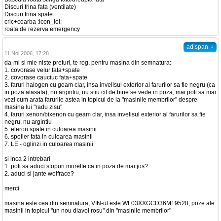
Discuri frina fata (ventilate)
Discuri frina spate
cric+coarba :icon_lol:
roata de rezerva emergency
↓
adispan
11 Noi 2006, 17:28
da-mi si mie niste preturi, te rog, pentru masina din semnatura:
1. covorase velur fata+spate
2. covorase cauciuc fata+spate
3. faruri halogen cu geam clar, insa invelisul exterior al farurilor sa fie negru (ca
in poza atasata), nu argintiu; nu stiu cit de bine se vede in poza, mai poti sa mai
vezi cum arata farurile astea in topicul de la "masinile membrilor" despre
masina lui "radu zisu"
4. faruri xenon/bixenon cu geam clar, insa invelisul exterior al farurilor sa fie
negru, nu argintiu
5. eleron spate in culoarea masinii
6. spoiler fata in culoarea masinii
7. LE - oglinzi in culoarea masinii
si inca 2 intrebari
1. poti sa aduci stopuri morette ca in poza de mai jos?
2. aduci si jante wolfrace?
merci
masina este cea din semnatura, VIN-ul este WF03XXGCD36M19528; poze ale
masinii in topicul "un nou diavol rosu" din "masinile membrilor"