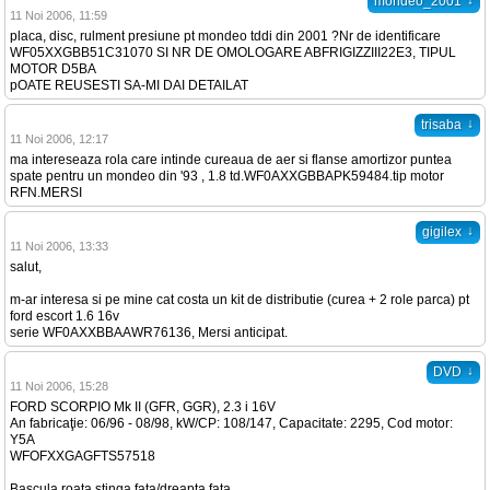
↓
mondeo_2001
11 Noi 2006, 11:59
placa, disc, rulment presiune pt mondeo tddi din 2001 ?Nr de identificare
WF05XXGBB51C31070 SI NR DE OMOLOGARE ABFRIGIZZIII22E3, TIPUL
MOTOR D5BA
pOATE REUSESTI SA-MI DAI DETAILAT
↓
trisaba
11 Noi 2006, 12:17
ma intereseaza rola care intinde cureaua de aer si flanse amortizor puntea
spate pentru un mondeo din '93 , 1.8 td.WF0AXXGBBAPK59484.tip motor
RFN.MERSI
↓
gigilex
11 Noi 2006, 13:33
salut,
m-ar interesa si pe mine cat costa un kit de distributie (curea + 2 role parca) pt
ford escort 1.6 16v
serie WF0AXXBBAAWR76136, Mersi anticipat.
↓
DVD
11 Noi 2006, 15:28
FORD SCORPIO Mk II (GFR, GGR), 2.3 i 16V
An fabricaţie: 06/96 - 08/98, kW/CP: 108/147, Capacitate: 2295, Cod motor:
Y5A
WFOFXXGAGFTS57518
Bascula roata stinga fata/dreapta fata