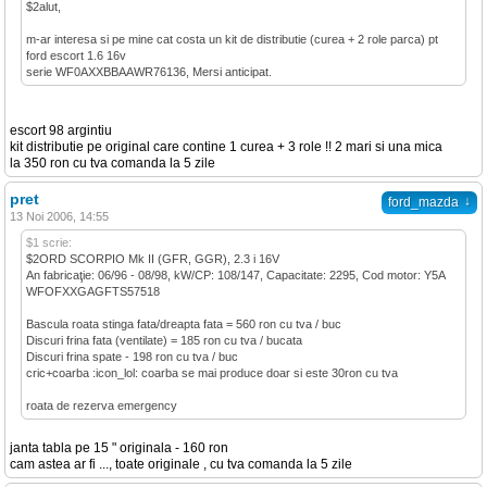
$2alut,
m-ar interesa si pe mine cat costa un kit de distributie (curea + 2 role parca) pt
ford escort 1.6 16v
serie WF0AXXBBAAWR76136, Mersi anticipat.
escort 98 argintiu
kit distributie pe original care contine 1 curea + 3 role !! 2 mari si una mica
la 350 ron cu tva comanda la 5 zile
pret
↓
ford_mazda
13 Noi 2006, 14:55
$1 scrie:
$2ORD SCORPIO Mk II (GFR, GGR), 2.3 i 16V
An fabricaţie: 06/96 - 08/98, kW/CP: 108/147, Capacitate: 2295, Cod motor: Y5A
WFOFXXGAGFTS57518
Bascula roata stinga fata/dreapta fata = 560 ron cu tva / buc
Discuri frina fata (ventilate) = 185 ron cu tva / bucata
Discuri frina spate - 198 ron cu tva / buc
cric+coarba :icon_lol: coarba se mai produce doar si este 30ron cu tva
roata de rezerva emergency
janta tabla pe 15 " originala - 160 ron
cam astea ar fi ..., toate originale , cu tva comanda la 5 zile