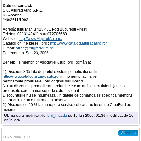
Date de contact:
S.C. Altgrad Auto S.R.L.
RO455665
J40/2611/1992
Adresă: Iuliu Maniu 425 431 Pod Bucuresti Pitesti
Telefon: 0213149411 sau 072705660
Website:
http://www.AltgradAuto.ro/
Catalog online piese Ford :
http://www.catalog.altgradauto.ro/
E-mail:
office@AltgradAuto.ro
Partener din: Sep 23, 2006
Beneficiile membrilor Asociaţiei ClubFord România:
1) Discount 3 % fata de pretul existent pe aplicatia on line
http://www.catalog.altgradauto.ro/
in momentul achizitiei
pentru toate produsele Ford original sau licenta.
Nu au discount : promotii sau preturi nete cum ar fi: acumulatorii, jante si
produsele care nu mai suporta extradiscount
Discounturile nu se insumeaza . In datele de comanda se specifica membru
ClubFord si nume utilizator la observatii.
2) Discount de 10 % la manopera service cei care au insemne ClubFord pe
masina
Ultima oară modificat de
ford_mazda
pe 15 Iun 2007, 01:36, modificat de 10
ori în total.
↓
Mihai L
11 Noi 2006, 08:50