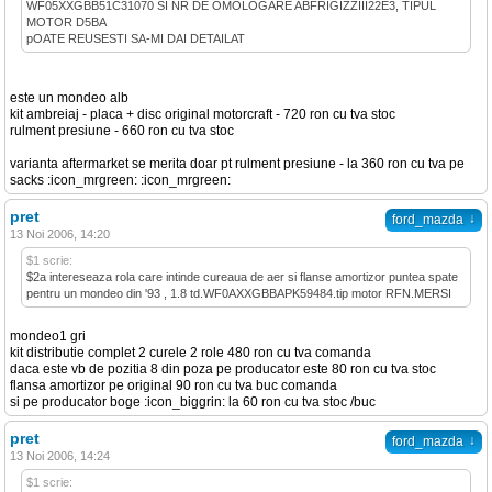
WF05XXGBB51C31070 SI NR DE OMOLOGARE ABFRIGIZZIII22E3, TIPUL
MOTOR D5BA
pOATE REUSESTI SA-MI DAI DETAILAT
este un mondeo alb
kit ambreiaj - placa + disc original motorcraft - 720 ron cu tva stoc
rulment presiune - 660 ron cu tva stoc
varianta aftermarket se merita doar pt rulment presiune - la 360 ron cu tva pe
sacks :icon_mrgreen: :icon_mrgreen:
pret
↓
ford_mazda
13 Noi 2006, 14:20
$1 scrie:
$2a intereseaza rola care intinde cureaua de aer si flanse amortizor puntea spate
pentru un mondeo din '93 , 1.8 td.WF0AXXGBBAPK59484.tip motor RFN.MERSI
mondeo1 gri
kit distributie complet 2 curele 2 role 480 ron cu tva comanda
daca este vb de pozitia 8 din poza pe producator este 80 ron cu tva stoc
flansa amortizor pe original 90 ron cu tva buc comanda
si pe producator boge :icon_biggrin: la 60 ron cu tva stoc /buc
pret
↓
ford_mazda
13 Noi 2006, 14:24
$1 scrie: