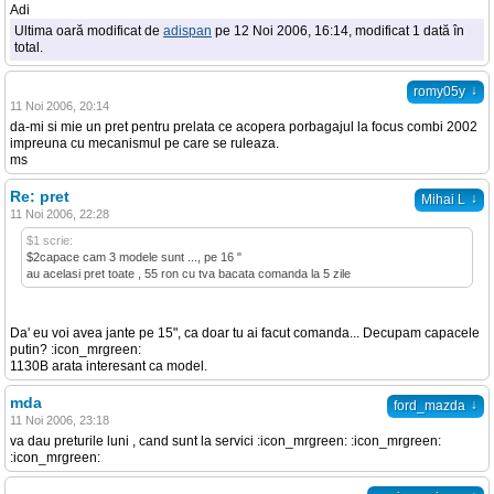
Adi
Ultima oară modificat de
adispan
pe 12 Noi 2006, 16:14, modificat 1 dată în
total.
↓
romy05y
11 Noi 2006, 20:14
da-mi si mie un pret pentru prelata ce acopera porbagajul la focus combi 2002
impreuna cu mecanismul pe care se ruleaza.
ms
Re: pret
↓
Mihai L
11 Noi 2006, 22:28
$1 scrie:
$2capace cam 3 modele sunt ..., pe 16 "
au acelasi pret toate , 55 ron cu tva bacata comanda la 5 zile
Da' eu voi avea jante pe 15", ca doar tu ai facut comanda... Decupam capacele
putin? :icon_mrgreen:
1130B arata interesant ca model.
mda
↓
ford_mazda
11 Noi 2006, 23:18
va dau preturile luni , cand sunt la servici :icon_mrgreen: :icon_mrgreen:
:icon_mrgreen: