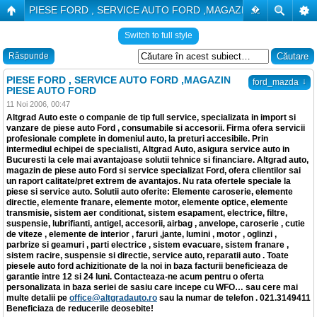
PIESE FORD , SERVICE AUTO FORD ,MAGAZIN PIESE AUTO
�
Switch to full style
Răspunde
PIESE FORD , SERVICE AUTO FORD ,MAGAZIN
↓
ford_mazda
PIESE AUTO FORD
11 Noi 2006, 00:47
Altgrad Auto este o companie de tip full service, specializata in import si
vanzare de piese auto Ford , consumabile si accesorii. Firma ofera servicii
profesionale complete in domeniul auto, la preturi accesibile. Prin
intermediul echipei de specialisti, Altgrad Auto, asigura service auto in
Bucuresti la cele mai avantajoase solutii tehnice si financiare. Altgrad auto,
magazin de piese auto Ford si service specializat Ford, ofera clientilor sai
un raport calitate/pret extrem de avantajos. Nu rata ofertele speciale la
piese si service auto. Solutii auto oferite: Elemente caroserie, elemente
directie, elemente franare, elemente motor, elemente optice, elemente
transmisie, sistem aer conditionat, sistem esapament, electrice, filtre,
suspensie, lubrifianti, antigel, accesorii, airbag , anvelope, caroserie , cutie
de viteze , elemente de interior , faruri ,jante, lumini , motor , oglinzi ,
parbrize si geamuri , parti electrice , sistem evacuare, sistem franare ,
sistem racire, suspensie si directie, service auto, reparatii auto . Toate
piesele auto ford achizitionate de la noi in baza facturii beneficieaza de
garantie intre 12 si 24 luni. Contacteaza-ne acum pentru o oferta
personalizata in baza seriei de sasiu care incepe cu WFO… sau cere mai
multe detalii pe
office@altgradauto.ro
sau la numar de telefon . 021.3149411
Beneficiaza de reducerile deosebite!