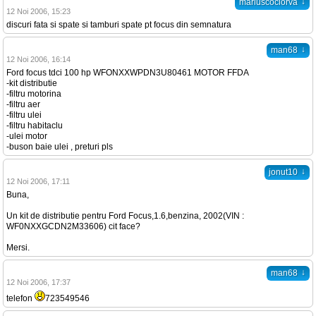
↓
mariuscociorva
12 Noi 2006, 15:23
discuri fata si spate si tamburi spate pt focus din semnatura
↓
man68
12 Noi 2006, 16:14
Ford focus tdci 100 hp WFONXXWPDN3U80461 MOTOR FFDA
-kit distributie
-filtru motorina
-filtru aer
-filtru ulei
-filtru habitaclu
-ulei motor
-buson baie ulei , preturi pls
↓
jonut10
12 Noi 2006, 17:11
Buna,
Un kit de distributie pentru Ford Focus,1.6,benzina, 2002(VIN :
WF0NXXGCDN2M33606) cit face?
Mersi.
↓
man68
12 Noi 2006, 17:37
telefon
723549546