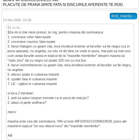
seria e WF0NXXGCDN3EO7540
PLACUTE DE FRANA SPATE FATA SI DISCURILE AFERENTE TE ROG
↓
ford_mazda
13 Noi 2006, 15:30
$1 scrie:
$2a-mi si mie niste preturi, te rog, pentru masina din semnatura:
1. covorase velur fata+spate
2. covorase cauciuc fata+spate
3. faruri halogen cu geam clar, insa invelisul exterior al farurilor sa fie negru (ca in
poza atasata), nu argintiu; nu stiu cit de bine se vede in poza, mai poti sa mai vezi
cum arata farurile astea in topicul de la "masinile membrilor" despre masina lui
"radu zisu" da cu negru se poate 225 ron cu tva buc
4. faruri xenon/bixenon cu geam clar, insa invelisul exterior al farurilor sa fie negru,
nu argintiu
5. eleron spate in culoarea masinii
6. spoiler fata in culoarea masinii
7. LE - oglinzi in culoarea masinii
si inca 2 intrebari
1. poti sa aduci stopuri morette ca in poza de mai jos?
2. aduci si jante wolfrace?
merci
masina este cea din semnatura, VIN-ul este WF03XXGCD36M19528; poze ale
masinii in topicul "un nou diavol rosu" din "masinile membrilor"
Adi