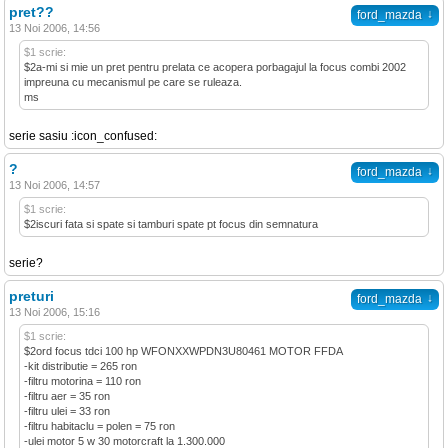
pret??
↓
ford_mazda
13 Noi 2006, 14:56
$1 scrie:
$2a-mi si mie un pret pentru prelata ce acopera porbagajul la focus combi 2002
impreuna cu mecanismul pe care se ruleaza.
ms
serie sasiu :icon_confused:
?
↓
ford_mazda
13 Noi 2006, 14:57
$1 scrie:
$2iscuri fata si spate si tamburi spate pt focus din semnatura
serie?
preturi
↓
ford_mazda
13 Noi 2006, 15:16
$1 scrie:
$2ord focus tdci 100 hp WFONXXWPDN3U80461 MOTOR FFDA
-kit distributie = 265 ron
-filtru motorina = 110 ron
-filtru aer = 35 ron
-filtru ulei = 33 ron
-filtru habitaclu = polen = 75 ron
-ulei motor 5 w 30 motorcraft la 1.300.000