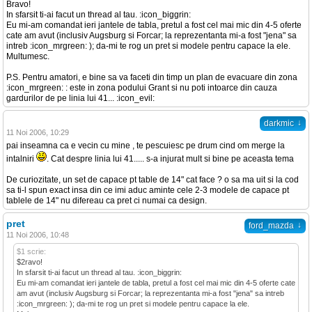
Bravo!
In sfarsit ti-ai facut un thread al tau. :icon_biggrin:
Eu mi-am comandat ieri jantele de tabla, pretul a fost cel mai mic din 4-5 oferte
cate am avut (inclusiv Augsburg si Forcar; la reprezentanta mi-a fost "jena" sa
intreb :icon_mrgreen: ); da-mi te rog un pret si modele pentru capace la ele.
Multumesc.
P.S. Pentru amatori, e bine sa va faceti din timp un plan de evacuare din zona
:icon_mrgreen: : este in zona podului Grant si nu poti intoarce din cauza
gardurilor de pe linia lui 41... :icon_evil:
↓
darkmic
11 Noi 2006, 10:29
pai inseamna ca e vecin cu mine , te pescuiesc pe drum cind om merge la
intalniri
. Cat despre linia lui 41..... s-a injurat mult si bine pe aceasta tema
De curiozitate, un set de capace pt table de 14" cat face ? o sa ma uit si la cod
sa ti-l spun exact insa din ce imi aduc aminte cele 2-3 modele de capace pt
tablele de 14" nu difereau ca pret ci numai ca design.
pret
↓
ford_mazda
11 Noi 2006, 10:48
$1 scrie:
$2ravo!
In sfarsit ti-ai facut un thread al tau. :icon_biggrin:
Eu mi-am comandat ieri jantele de tabla, pretul a fost cel mai mic din 4-5 oferte cate
am avut (inclusiv Augsburg si Forcar; la reprezentanta mi-a fost "jena" sa intreb
:icon_mrgreen: ); da-mi te rog un pret si modele pentru capace la ele.