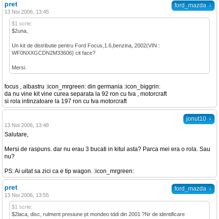
pret
↓
ford_mazda
13 Noi 2006, 13:45
$1 scrie:
$2una,
Un kit de distributie pentru Ford Focus,1.6,benzina, 2002(VIN :
WF0NXXGCDN2M33606) cit face?
Mersi.
focus , albastru :icon_mrgreen: din germania :icon_biggrin:
da nu vine kit vine curea separata la 92 ron cu tva , motorcraft
si rola intinzatoare la 197 ron cu tva motorcraft
↓
jonut10
13 Noi 2006, 13:48
Salutare,
Mersi de raspuns. dar nu erau 3 bucati in kitul asta? Parca mei era o rola. Sau
nu?
PS: Ai uitat sa zici ca e tip wagon. :icon_mrgreen:
pret
↓
ford_mazda
13 Noi 2006, 13:55
$1 scrie:
$2laca, disc, rulment presiune pt mondeo tddi din 2001 ?Nr de identificare