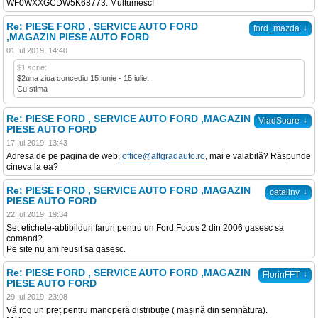
WF0WXXGCDW5K68773. Multumesc!
Re: PIESE FORD , SERVICE AUTO FORD
↓
ford_mazda
,MAGAZIN PIESE AUTO FORD
01 Iul 2019, 14:40
$1 scrie:
$2una ziua concediu 15 iunie - 15 iulie.
Cu stima
Re: PIESE FORD , SERVICE AUTO FORD ,MAGAZIN
↓
VladSoare
PIESE AUTO FORD
17 Iul 2019, 13:43
Adresa de pe pagina de web,
office@altgradauto.ro
, mai e valabilă? Răspunde
cineva la ea?
Re: PIESE FORD , SERVICE AUTO FORD ,MAGAZIN
↓
catalinv
PIESE AUTO FORD
22 Iul 2019, 19:34
Set etichete-abtibilduri faruri pentru un Ford Focus 2 din 2006 gasesc sa
comand?
Pe site nu am reusit sa gasesc.
Re: PIESE FORD , SERVICE AUTO FORD ,MAGAZIN
↓
FlorinFFT
PIESE AUTO FORD
29 Iul 2019, 23:08
Vă rog un preț pentru manoperă distribuție ( mașină din semnătura).