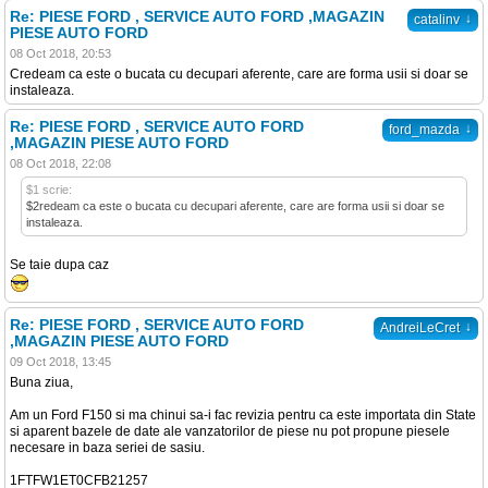
Re: PIESE FORD , SERVICE AUTO FORD ,MAGAZIN
↓
catalinv
PIESE AUTO FORD
08 Oct 2018, 20:53
Credeam ca este o bucata cu decupari aferente, care are forma usii si doar se
instaleaza.
Re: PIESE FORD , SERVICE AUTO FORD
↓
ford_mazda
,MAGAZIN PIESE AUTO FORD
08 Oct 2018, 22:08
$1 scrie:
$2redeam ca este o bucata cu decupari aferente, care are forma usii si doar se
instaleaza.
Se taie dupa caz
Re: PIESE FORD , SERVICE AUTO FORD
↓
AndreiLeCret
,MAGAZIN PIESE AUTO FORD
09 Oct 2018, 13:45
Buna ziua,
Am un Ford F150 si ma chinui sa-i fac revizia pentru ca este importata din State
si aparent bazele de date ale vanzatorilor de piese nu pot propune piesele
necesare in baza seriei de sasiu.
1FTFW1ET0CFB21257