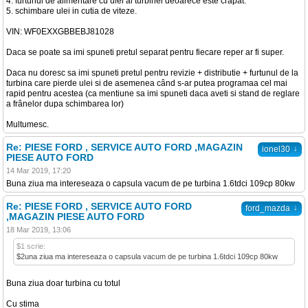
4. furtunul de alimentare cu ulei al turbinei deoarece este crapat.
5. schimbare ulei in cutia de viteze.
VIN: WF0EXXGBBEBJ81028
Daca se poate sa imi spuneti pretul separat pentru fiecare reper ar fi super.
Daca nu doresc sa imi spuneti pretul pentru revizie + distributie + furtunul de la
turbina care pierde ulei si de asemenea când s-ar putea programaa cel mai
rapid pentru acestea (ca mentiune sa imi spuneti daca aveti si stand de reglare
a frânelor dupa schimbarea lor)
Multumesc.
Re: PIESE FORD , SERVICE AUTO FORD ,MAGAZIN
↓
ionel30
PIESE AUTO FORD
14 Mar 2019, 17:20
Buna ziua ma intereseaza o capsula vacum de pe turbina 1.6tdci 109cp 80kw
Re: PIESE FORD , SERVICE AUTO FORD
↓
ford_mazda
,MAGAZIN PIESE AUTO FORD
18 Mar 2019, 13:06
$1 scrie:
$2una ziua ma intereseaza o capsula vacum de pe turbina 1.6tdci 109cp 80kw
Buna ziua doar turbina cu totul
Cu stima