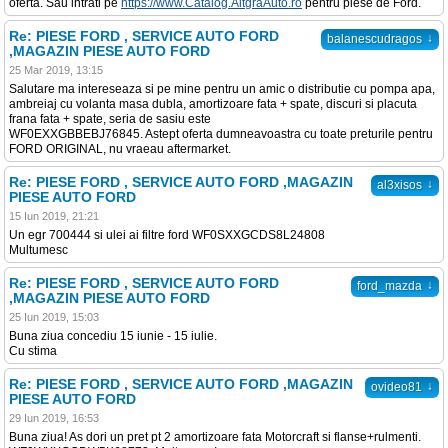
oferta. Sau intrati pe
https://www.Catalog.AltgraAuto.ro
pentru piese de Ford.
Re: PIESE FORD , SERVICE AUTO FORD
↓
balanescudragos
,MAGAZIN PIESE AUTO FORD
25 Mar 2019, 13:15
Salutare ma intereseaza si pe mine pentru un amic o distributie cu pompa apa,
ambreiaj cu volanta masa dubla, amortizoare fata + spate, discuri si placuta
frana fata + spate, seria de sasiu este
WF0EXXGBBEBJ76845. Astept oferta dumneavoastra cu toate preturile pentru
FORD ORIGINAL, nu vraeau aftermarket.
Re: PIESE FORD , SERVICE AUTO FORD ,MAGAZIN
↓
al3xisos
PIESE AUTO FORD
15 Iun 2019, 21:21
Un egr 700444 si ulei ai filtre ford WF0SXXGCDS8L24808
Multumesc
Re: PIESE FORD , SERVICE AUTO FORD
↓
ford_mazda
,MAGAZIN PIESE AUTO FORD
25 Iun 2019, 15:03
Buna ziua concediu 15 iunie - 15 iulie.
Cu stima
Re: PIESE FORD , SERVICE AUTO FORD ,MAGAZIN
↓
ovideo81
PIESE AUTO FORD
29 Iun 2019, 16:53
Buna ziua! As dori un pret pt 2 amortizoare fata Motorcraft si flanse+rulmenti.