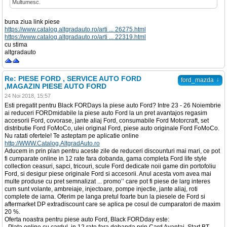
Multumesc.
buna ziua link piese
https://www.catalog.altgradauto.ro/arti ... 26275.html
https://www.catalog.altgradauto.ro/arti ... 22319.html
cu stima
altgradauto
Re: PIESE FORD , SERVICE AUTO FORD
↓
ford_mazda
,MAGAZIN PIESE AUTO FORD
24 Noi 2018, 15:57
Esti pregatit pentru Black FORDays la piese auto Ford? Intre 23 - 26 Noiembrie
ai reduceri FORDmidabile la piese auto Ford la un pret avantajos regasim
accesorii Ford, covorase, jante aliaj Ford, consumabile Ford Motorcraft, set
distributie Ford FoMoCo, ulei original Ford, piese auto originale Ford FoMoCo.
Nu ratati ofertele! Te asteptam pe aplicatie online
http://WWW.Catalog.AltgradAuto.ro
Aducem in prin plan pentru aceste zile de reduceri discounturi mai mari, ce pot
fi cumparate online in 12 rate fara dobanda, gama completa Ford life style
collection ceasuri, sapci, tricouri, scule Ford dedicate noii game din portofoliu
Ford, si desigur piese originale Ford si accesorii. Anul acesta vom avea mai
multe produse cu pret semnalizat ... promo’’ care pot fi piese de larg interes
cum sunt volante, ambreiaje, injectoare, pompe injectie, jante aliaj, roti
complete de iarna. Oferim pe langa pretul foarte bun la piesele de Ford si
aftermarket DP extradiscount care se aplica pe cosul de cumparatori de maxim
20 %.
Oferta noastra pentru piese auto Ford, Black FORDday este: