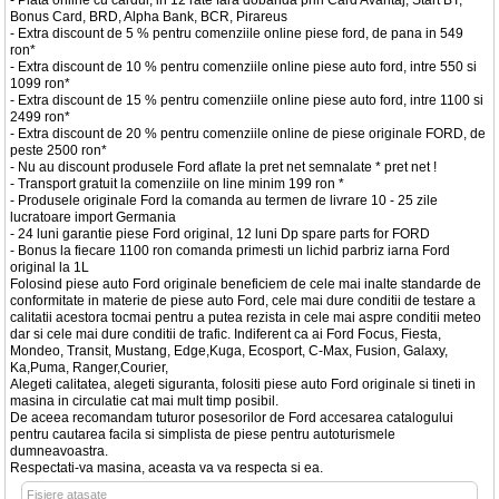
- Plata online cu cardul, in 12 rate fara dobanda prin Card Avantaj, Start BT,
Bonus Card, BRD, Alpha Bank, BCR, Pirareus
- Extra discount de 5 % pentru comenziile online piese ford, de pana in 549
ron*
- Extra discount de 10 % pentru comenziile online piese auto ford, intre 550 si
1099 ron*
- Extra discount de 15 % pentru comenziile online piese auto ford, intre 1100 si
2499 ron*
- Extra discount de 20 % pentru comenziile online de piese originale FORD, de
peste 2500 ron*
- Nu au discount produsele Ford aflate la pret net semnalate * pret net !
- Transport gratuit la comenziile on line minim 199 ron *
- Produsele originale Ford la comanda au termen de livrare 10 - 25 zile
lucratoare import Germania
- 24 luni garantie piese Ford original, 12 luni Dp spare parts for FORD
- Bonus la fiecare 1100 ron comanda primesti un lichid parbriz iarna Ford
original la 1L
Folosind piese auto Ford originale beneficiem de cele mai inalte standarde de
conformitate in materie de piese auto Ford, cele mai dure conditii de testare a
calitatii acestora tocmai pentru a putea rezista in cele mai aspre conditii meteo
dar si cele mai dure conditii de trafic. Indiferent ca ai Ford Focus, Fiesta,
Mondeo, Transit, Mustang, Edge,Kuga, Ecosport, C-Max, Fusion, Galaxy,
Ka,Puma, Ranger,Courier,
Alegeti calitatea, alegeti siguranta, folositi piese auto Ford originale si tineti in
masina in circulatie cat mai mult timp posibil.
De aceea recomandam tuturor posesorilor de Ford accesarea catalogului
pentru cautarea facila si simplista de piese pentru autoturismele
dumneavoastra.
Respectati-va masina, aceasta va va respecta si ea.
Fişiere ataşate