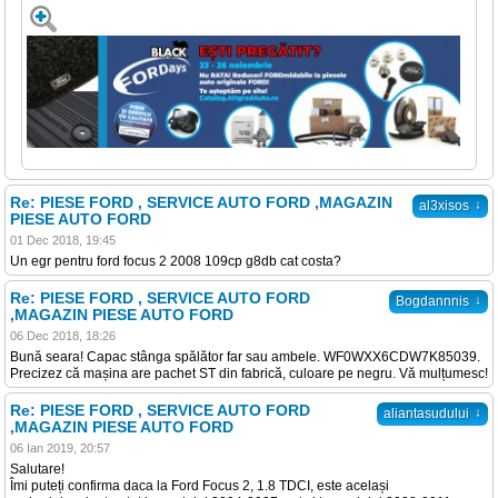
Re: PIESE FORD , SERVICE AUTO FORD ,MAGAZIN
↓
al3xisos
PIESE AUTO FORD
01 Dec 2018, 19:45
Un egr pentru ford focus 2 2008 109cp g8db cat costa?
Re: PIESE FORD , SERVICE AUTO FORD
↓
Bogdannnis
,MAGAZIN PIESE AUTO FORD
06 Dec 2018, 18:26
Bună seara! Capac stânga spălător far sau ambele. WF0WXX6CDW7K85039.
Precizez că mașina are pachet ST din fabrică, culoare pe negru. Vă mulțumesc!
Re: PIESE FORD , SERVICE AUTO FORD
↓
aliantasudului
,MAGAZIN PIESE AUTO FORD
06 Ian 2019, 20:57
Salutare!
Îmi puteți confirma daca la Ford Focus 2, 1.8 TDCI, este același