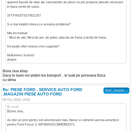
aparent bazele de date ale vanzatorilor de piese nu pot propune piesele necesare
in baza seriei de sasiu.
1FTFW1ET0CFB21257
S-a mai intalnit cineva cu aceasta problema?
Mie imi trebuie:
- filtrul de ulei, filtrul de aer, de polen, placute de frana si lichid de frana.
Imi poate oferi cineva vreo sugestie?
Multumesc frumos!
Andrei
Buna ziua ebay
Daca le luam noi platim tva transport ...le luati pe persoana fizica
cu stima
Re: PIESE FORD , SERVICE AUTO FORD
↓
ford_mazda
,MAGAZIN PIESE AUTO FORD
09 Oct 2018, 13:52
$1 scrie:
$2una ziua,
As dori un pret pentru set amortizoare fata, flanse si rulmenti sarcina amortizor
pentru Ford Focus 3, WF0MXXGCBMEB63371.