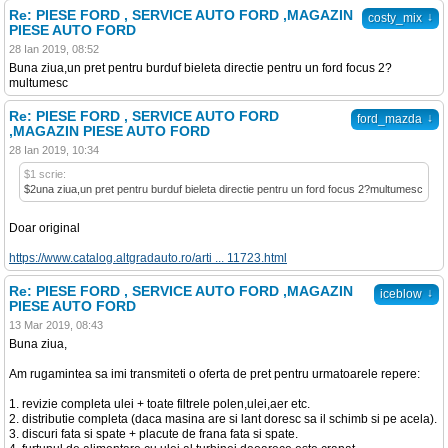
Re: PIESE FORD , SERVICE AUTO FORD ,MAGAZIN
↓
costy_mix
PIESE AUTO FORD
28 Ian 2019, 08:52
Buna ziua,un pret pentru burduf bieleta directie pentru un ford focus 2?
multumesc
Re: PIESE FORD , SERVICE AUTO FORD
↓
ford_mazda
,MAGAZIN PIESE AUTO FORD
28 Ian 2019, 10:34
$1 scrie:
$2una ziua,un pret pentru burduf bieleta directie pentru un ford focus 2?multumesc
Doar original
https://www.catalog.altgradauto.ro/arti ... 11723.html
Re: PIESE FORD , SERVICE AUTO FORD ,MAGAZIN
↓
iceblow
PIESE AUTO FORD
13 Mar 2019, 08:43
Buna ziua,
Am rugamintea sa imi transmiteti o oferta de pret pentru urmatoarele repere:
1. revizie completa ulei + toate filtrele polen,ulei,aer etc.
2. distributie completa (daca masina are si lant doresc sa il schimb si pe acela).
3. discuri fata si spate + placute de frana fata si spate.