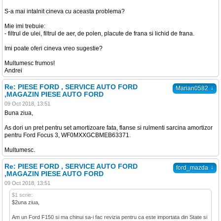
S-a mai intalnit cineva cu aceasta problema?
Mie imi trebuie:
- filtrul de ulei, filtrul de aer, de polen, placute de frana si lichid de frana.
Imi poate oferi cineva vreo sugestie?
Multumesc frumos!
Andrei
Re: PIESE FORD , SERVICE AUTO FORD
↓
Marian0582
,MAGAZIN PIESE AUTO FORD
09 Oct 2018, 13:51
Buna ziua,
As dori un pret pentru set amortizoare fata, flanse si rulmenti sarcina amortizor
pentru Ford Focus 3, WF0MXXGCBMEB63371.
Multumesc.
Re: PIESE FORD , SERVICE AUTO FORD
↓
ford_mazda
,MAGAZIN PIESE AUTO FORD
09 Oct 2018, 13:51
$1 scrie:
$2una ziua,
Am un Ford F150 si ma chinui sa-i fac revizia pentru ca este importata din State si