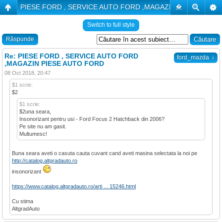
PIESE FORD , SERVICE AUTO FORD ,MAGAZIN PIESE AUTO
�
Switch to full style
Răspunde
Re: PIESE FORD , SERVICE AUTO FORD
↓
ford_mazda
,MAGAZIN PIESE AUTO FORD
08 Oct 2018, 20:47
$1 scrie:
$2
$1 scrie:
$2una seara,
Insonorizant pentru usi - Ford Focus 2 Hatchback din 2006?
Pe site nu am gasit.
Multumesc!
Buna seara aveti o casuta cauta cuvant cand aveti masina selectata la noi pe
http://catalog.altgradauto.ro
insonorizant
https://www.catalog.altgradauto.ro/arti ... 15246.html
Cu stima
AltgradAuto