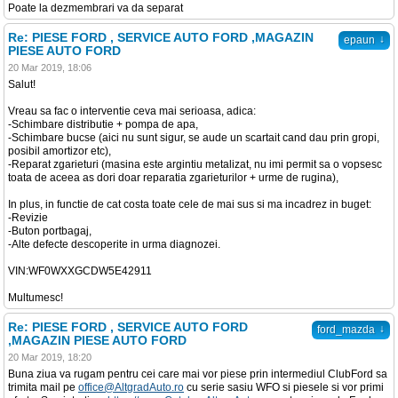
Poate la dezmembrari va da separat
Re: PIESE FORD , SERVICE AUTO FORD ,MAGAZIN
↓
epaun
PIESE AUTO FORD
20 Mar 2019, 18:06
Salut!
Vreau sa fac o interventie ceva mai serioasa, adica:
-Schimbare distributie + pompa de apa,
-Schimbare bucse (aici nu sunt sigur, se aude un scartait cand dau prin gropi,
posibil amortizor etc),
-Reparat zgarieturi (masina este argintiu metalizat, nu imi permit sa o vopsesc
toata de aceea as dori doar reparatia zgarieturilor + urme de rugina),
In plus, in functie de cat costa toate cele de mai sus si ma incadrez in buget:
-Revizie
-Buton portbagaj,
-Alte defecte descoperite in urma diagnozei.
VIN:WF0WXXGCDW5E42911
Multumesc!
Re: PIESE FORD , SERVICE AUTO FORD
↓
ford_mazda
,MAGAZIN PIESE AUTO FORD
20 Mar 2019, 18:20
Buna ziua va rugam pentru cei care mai vor piese prin intermediul ClubFord sa
trimita mail pe
office@AltgradAuto.ro
cu serie sasiu WFO si piesele si vor primi