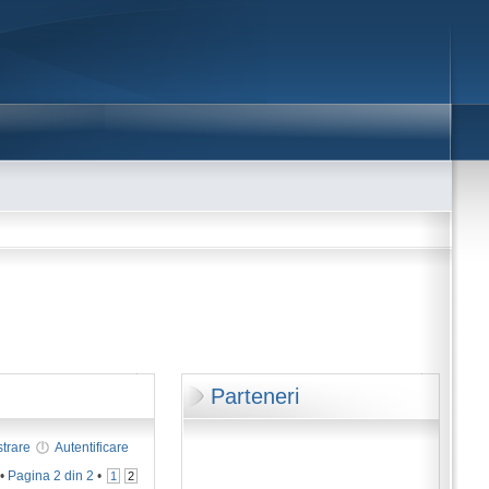
Parteneri
strare
Autentificare
 •
Pagina
2
din
2
•
1
2