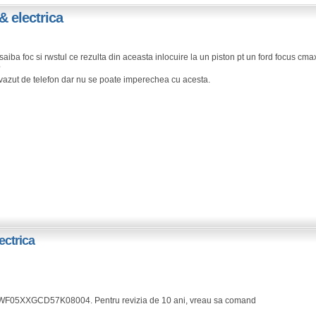
& electrica
saiba foc si rwstul ce rezulta din aceasta inlocuire la un piston pt un ford focus cm
?
 vazut de telefon dar nu se poate imperechea cu acesta.
ectrica
 WF05XXGCD57K08004. Pentru revizia de 10 ani, vreau sa comand