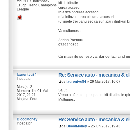
tdci 2007, hatchback,
kit distributie
115cp, Trend Champions
curea accesorii
League
rola fixa pt curea accesorii
rola intinzatoarea pt curea accesorii
(ultimele trei banuiesc ca sunt parti dintr-un kit
Va multumesc
Adrian Poenaru
0726240365
Cu masinile se rezolva, dar ce faci cind n
Re: Service auto - mecanica & el
laurentyu84
Incepator
de
laurentyu84
» 29 Mai 2017, 10:07
Mesaje:
2
Salut!
Membru din:
01 Mai
2017, 21:21
Vreau o oferta de pret pentru kit distribu
Maşina:
Ford
Multumesc!
Re: Service auto - mecanica & el
BloodMoney
Incepator
de
BloodMoney
» 25 Iun 2017, 19:43