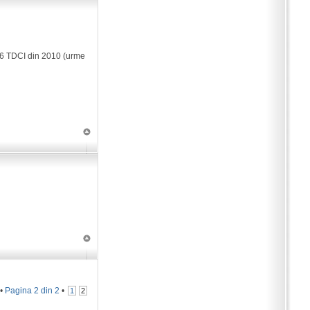
, 1.6 TDCI din 2010 (urme
 •
Pagina
2
din
2
•
1
2