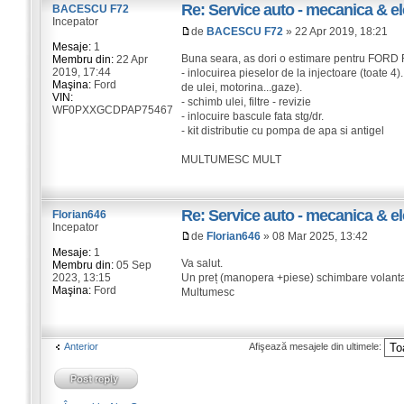
Re: Service auto - mecanica & el
BACESCU F72
Incepator
de
BACESCU F72
» 22 Apr 2019, 18:21
Mesaje:
1
Buna seara, as dori o estimare pentru FO
Membru din:
22 Apr
2019, 17:44
- inlocuirea pieselor de la injectoare (toate 4)
Maşina:
Ford
de ulei, motorina...gaze).
VIN:
- schimb ulei, filtre - revizie
WF0PXXGCDPAP75467
- inlocuire bascule fata stg/dr.
- kit distributie cu pompa de apa si antigel
MULTUMESC MULT
Re: Service auto - mecanica & el
Florian646
Incepator
de
Florian646
» 08 Mar 2025, 13:42
Mesaje:
1
Va salut.
Membru din:
05 Sep
2023, 13:15
Un preț (manopera +piese) schimbare volan
Maşina:
Ford
Multumesc
Anterior
Afişează mesajele din ultimele: