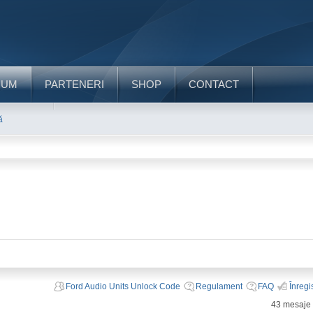
RUM
PARTENERI
SHOP
CONTACT
ă
Ford Audio Units Unlock Code
Regulament
FAQ
Înregi
43 mesaje