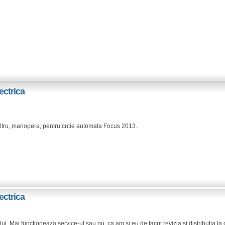
ectrica
+filtru, manopera, pentru cutie automata Focus 2013.
ectrica
lui. Mai functioneaza service-ul sau nu, ca am si eu de facut revizia si distributia la