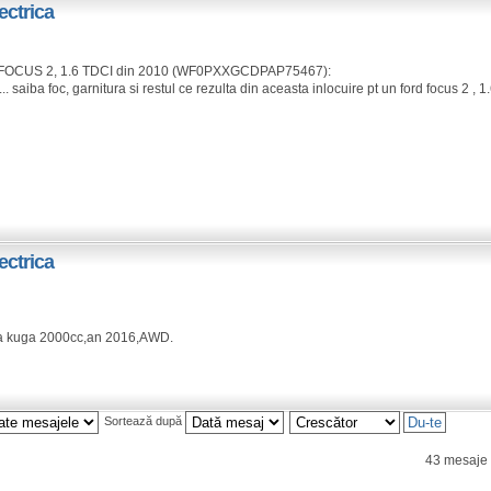
ectrica
RD FOCUS 2, 1.6 TDCI din 2010 (WF0PXXGCDPAP75467):
.... saiba foc, garnitura si restul ce rezulta din aceasta inlocuire pt un ford focus 2 
ectrica
ta kuga 2000cc,an 2016,AWD.
Sortează după
43 mesaje