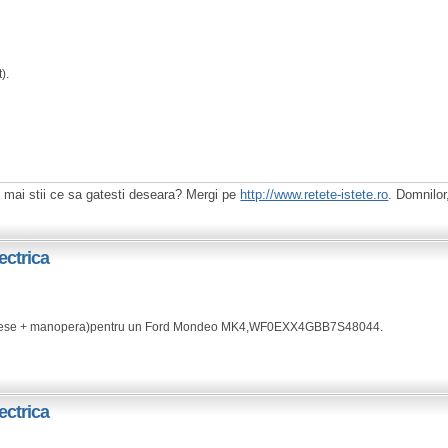
).
u mai stii ce sa gatesti deseara? Mergi pe
http://www.retete-istete.ro
. Domnilor,
ectrica
tie (piese + manopera)pentru un Ford Mondeo MK4,WF0EXX4GBB7S48044.
ectrica