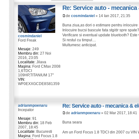
Re: Service auto - mecanica 
de
cosmindaniel
» 14 Ian 2017, 21:35
Buna ziua,as dori o estimare pentru inlocuire 
Inlocuire bucsi bascule fata stg/dr spre spate
Verificare si eventual update bluetooth? Este
cosmindaniel
Si restul cu timpul....
Ford Freak
Multumesc anticipat.
Mesaje:
249
Membru din:
27 Noi
2016, 23:05
Localitate:
Jilava
Maşina:
Ford CMax 2008
1,6TDCI
109HP,TITANIUM 17"
VIN:
WF0EXXGCDE8S81359
Re: Service auto - mecanica & el
adrianmpoenaru
Incepator
de
adrianmpoenaru
» 02 Mar 2017, 18:41
Mesaje:
91
Buna seara
Membru din:
18 Feb
2007, 18:45
Localitate:
Bucuresti
Am un Ford Focus 1.8 TDCI din 2007 cu VIN
Maşina:
Ford Focus 1.8