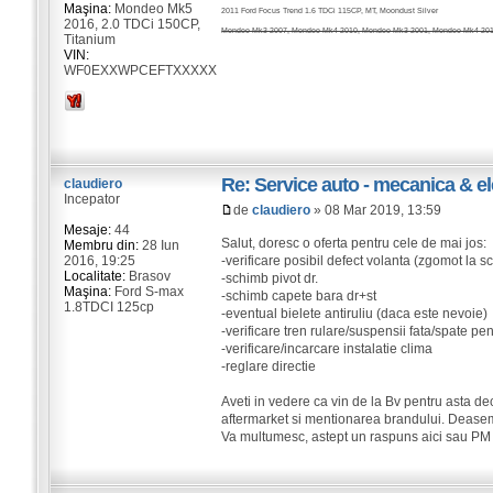
Maşina:
Mondeo Mk5
2011 Ford Focus Trend 1.6 TDCi 115CP, MT, Moondust Silver
2016, 2.0 TDCi 150CP,
Mondeo Mk3 2007, Mondeo Mk4 2010, Mondeo Mk3 2001, Mondeo Mk4 2011
Titanium
VIN:
WF0EXXWPCEFTXXXXX
Re: Service auto - mecanica & el
claudiero
Incepator
de
claudiero
» 08 Mar 2019, 13:59
Mesaje:
44
Salut, doresc o oferta pentru cele de mai jos:
Membru din:
28 Iun
2016, 19:25
-verificare posibil defect volanta (zgomot la 
Localitate:
Brasov
-schimb pivot dr.
Maşina:
Ford S-max
-schimb capete bara dr+st
1.8TDCI 125cp
-eventual bielete antiruliu (daca este nevoie)
-verificare tren rulare/suspensii fata/spate p
-verificare/incarcare instalatie clima
-reglare directie
Aveti in vedere ca vin de la Bv pentru asta de
aftermarket si mentionarea brandului. Deasem
Va multumesc, astept un raspuns aici sau PM