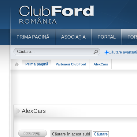
PRIMA PAGINĂ
ASOCIAŢIA
PORTAL
FO
Căutare avansat
Prima pagină
Parteneri ClubFord
AlexCars
AlexCars