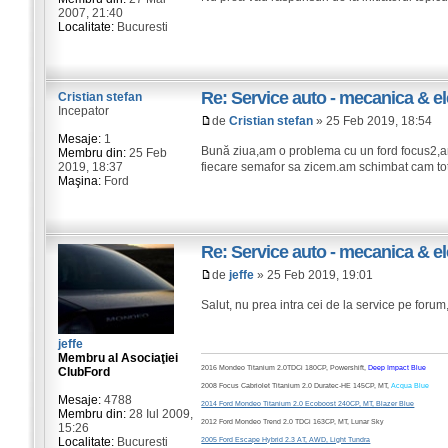
2007, 21:40
Localitate:
Bucuresti
Re: Service auto - mecanica & el
Cristian stefan
Incepator
de
Cristian stefan
» 25 Feb 2019, 18:54
Mesaje:
1
Bună ziua,am o problema cu un ford focus2,an
Membru din:
25 Feb
2019, 18:37
fiecare semafor sa zicem.am schimbat cam tot 
Maşina:
Ford
Re: Service auto - mecanica & el
de
jeffe
» 25 Feb 2019, 19:01
Salut, nu prea intra cei de la service pe forum
jeffe
Membru al Asociaţiei
2016 Mondeo Titanium 2.0TDCi 180CP, Powershift,
Deep Impact Blue
ClubFord
2008 Focus Cabriolet Titanium 2.0 Duratec-HE 145CP, MT,
Acqua Blue
Mesaje:
4788
2014 Ford Mondeo Titanium 2.0 Ecoboost 240CP, MT, Blazer Blue
Membru din:
28 Iul 2009,
2012 Ford Mondeo Trend 2.0 TDCi 163CP, MT, Lunar Sky
15:26
Localitate:
Bucuresti
2005 Ford Escape Hybrid 2.3 AT, AWD, Light Tundra