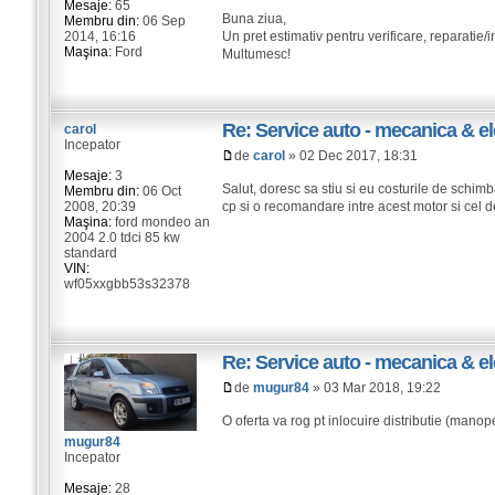
Mesaje:
65
Buna ziua,
Membru din:
06 Sep
2014, 16:16
Un pret estimativ pentru verificare, reparati
Maşina:
Ford
Multumesc!
Re: Service auto - mecanica & el
carol
Incepator
de
carol
» 02 Dec 2017, 18:31
Mesaje:
3
Salut, doresc sa stiu si eu costurile de schimb
Membru din:
06 Oct
2008, 20:39
cp si o recomandare intre acest motor si cel de 
Maşina:
ford mondeo an
2004 2.0 tdci 85 kw
standard
VIN:
wf05xxgbb53s32378
Re: Service auto - mecanica & el
de
mugur84
» 03 Mar 2018, 19:22
O oferta va rog pt inlocuire distributie (mano
mugur84
Incepator
Mesaje:
28