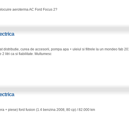
e/inlocuire aeroterma AC Ford Focus 2?
ectrica
at distributie, curea de accesorii, pompa apa + uleiul si filtrele la un mondeo fab 2
2 litri ca si fiabilitate. Multumesc
ectrica
pera + piese) ford fusion (1.4 benzina 2008, 80 cp) / 82.000 km