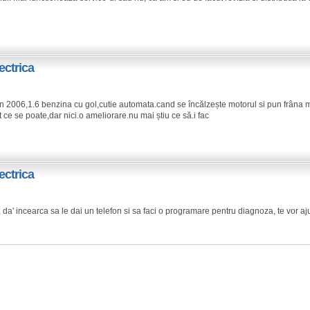
ectrica
 2006,1.6 benzina cu gol,cutie automata.cand se încălzește motorul si pun frâna 
ce se poate,dar nici.o ameliorare.nu mai știu ce să.i fac
ectrica
, da' incearca sa le dai un telefon si sa faci o programare pentru diagnoza, te vor aj