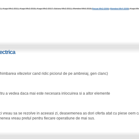
, Kuga Mk1 2011, Kuga Mk2 2015, Kuga Mk2 2017, Galaxy Mk2 2011, Mondeo Mk5 2015,
Focus Mk2 2006
,
Mondeo Mk4 2009
, Kuga Mk
ectrica
schimbarea vitezelor cand ridic piciorul de pe ambreiaj, gen clanc)
entru a vedea daca mai este necesara inlocuirea si a altor elemente
ci vreau sa se rezolve in aceeasi zi, deasemenea as dori oferta atat cu piese oem c
enea vreau pretul pentru fiecare operatiune de mai sus.