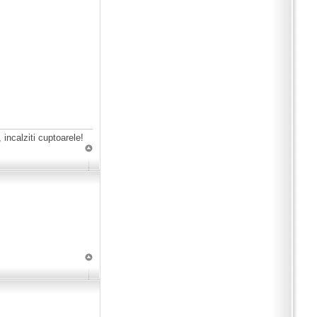
 incalziti cuptoarele!