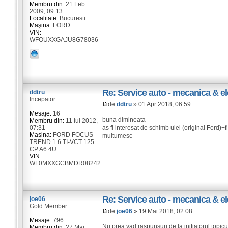
Membru din:
21 Feb
2009, 09:13
Localitate:
Bucuresti
Maşina:
FORD
VIN:
WFOUXXGAJU8G78036
Re: Service auto - mecanica & el
ddtru
Incepator
de
ddtru
» 01 Apr 2018, 06:59
Mesaje:
16
buna dimineata
Membru din:
11 Iul 2012,
07:31
as fi interesat de schimb ulei (original Ford)
Maşina:
FORD FOCUS
multumesc
TREND 1.6 TI-VCT 125
CP A6 4U
VIN:
WF0MXXGCBMDR08242
Re: Service auto - mecanica & el
joe06
Gold Member
de
joe06
» 19 Mai 2018, 02:08
Mesaje:
796
Nu prea vad raspunsuri de la initiatorul topicu
Membru din:
27 Mai