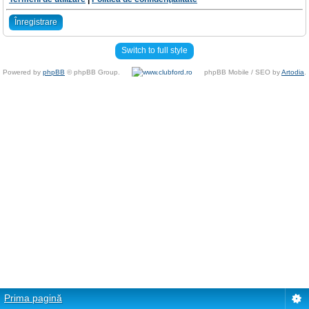
Înregistrare
Switch to full style
Powered by
phpBB
© phpBB Group.
phpBB Mobile / SEO by
Artodia
.
Prima pagină