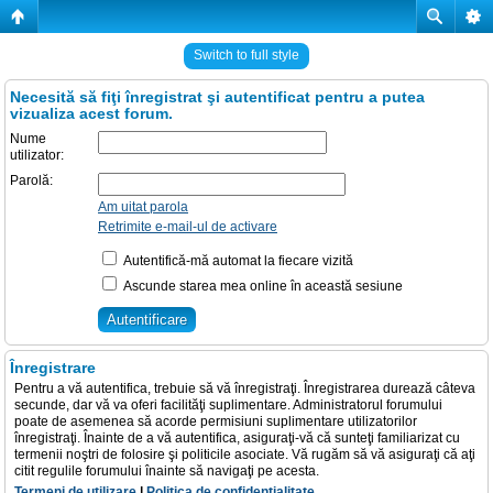
Switch to full style
Necesită să fiţi înregistrat şi autentificat pentru a putea
vizualiza acest forum.
Nume
utilizator:
Parolă:
Am uitat parola
Retrimite e-mail-ul de activare
Autentifică-mă automat la fiecare vizită
Ascunde starea mea online în această sesiune
Înregistrare
Pentru a vă autentifica, trebuie să vă înregistraţi. Înregistrarea durează câteva
secunde, dar vă va oferi facilităţi suplimentare. Administratorul forumului
poate de asemenea să acorde permisiuni suplimentare utilizatorilor
înregistraţi. Înainte de a vă autentifica, asiguraţi-vă că sunteţi familiarizat cu
termenii noştri de folosire şi politicile asociate. Vă rugăm să vă asiguraţi că aţi
citit regulile forumului înainte să navigaţi pe acesta.
Termeni de utilizare
|
Politica de confidenţialitate