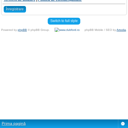
Înregistrare
Switch to full style
Powered by
phpBB
© phpBB Group.
phpBB Mobile / SEO by
Artodia
.
Prima pagină