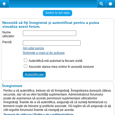
Switch to full style
Necesită să fiţi înregistrat şi autentificat pentru a putea
vizualiza acest forum.
Nume
utilizator:
Parolă:
Am uitat parola
Retrimite e-mail-ul de activare
Autentifică-mă automat la fiecare vizită
Ascunde starea mea online în această sesiune
Înregistrare
Pentru a vă autentifica, trebuie să vă înregistraţi. Înregistrarea durează câteva
secunde, dar vă va oferi facilităţi suplimentare. Administratorul forumului
poate de asemenea să acorde permisiuni suplimentare utilizatorilor
înregistraţi. Înainte de a vă autentifica, asiguraţi-vă că sunteţi familiarizat cu
termenii noştri de folosire şi politicile asociate. Vă rugăm să vă asiguraţi că aţi
citit regulile forumului înainte să navigaţi pe acesta.
Termeni de utilizare
|
Politica de confidenţialitate