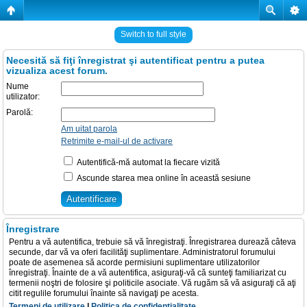
Switch to full style
Necesită să fiţi înregistrat şi autentificat pentru a putea
vizualiza acest forum.
Nume
utilizator:
Parolă:
Am uitat parola
Retrimite e-mail-ul de activare
Autentifică-mă automat la fiecare vizită
Ascunde starea mea online în această sesiune
Înregistrare
Pentru a vă autentifica, trebuie să vă înregistraţi. Înregistrarea durează câteva
secunde, dar vă va oferi facilităţi suplimentare. Administratorul forumului
poate de asemenea să acorde permisiuni suplimentare utilizatorilor
înregistraţi. Înainte de a vă autentifica, asiguraţi-vă că sunteţi familiarizat cu
termenii noştri de folosire şi politicile asociate. Vă rugăm să vă asiguraţi că aţi
citit regulile forumului înainte să navigaţi pe acesta.
Termeni de utilizare
|
Politica de confidenţialitate