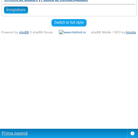
Înregistrare
Switch to full style
Powered by
phpBB
© phpBB Group.
phpBB Mobile / SEO by
Artodia
.
Prima pagină