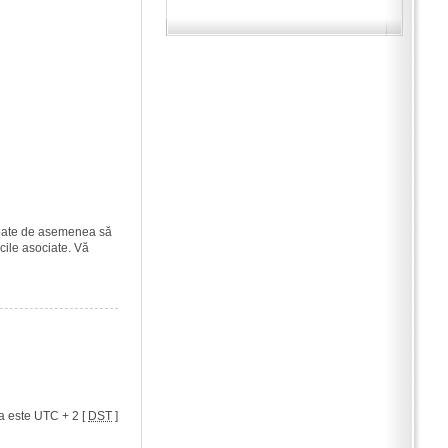
i poate de asemenea să
icile asociate. Vă
a este UTC + 2 [
DST
]