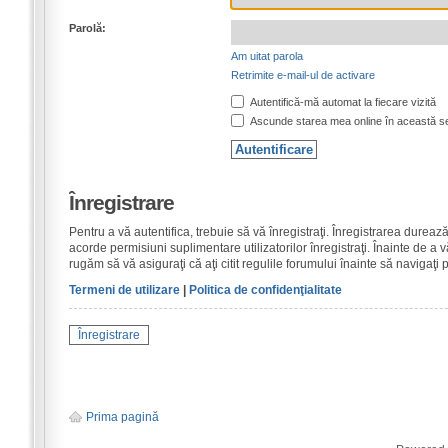
Parolă:
Am uitat parola
Retrimite e-mail-ul de activare
Autentifică-mă automat la fiecare vizită
Ascunde starea mea online în această s
Înregistrare
Pentru a vă autentifica, trebuie să vă înregistraţi. Înregistrarea dure
acorde permisiuni suplimentare utilizatorilor înregistraţi. Înainte de a vă
rugăm să vă asiguraţi că aţi citit regulile forumului înainte să navigaţi 
Termeni de utilizare
|
Politica de confidenţialitate
Înregistrare
Prima pagină