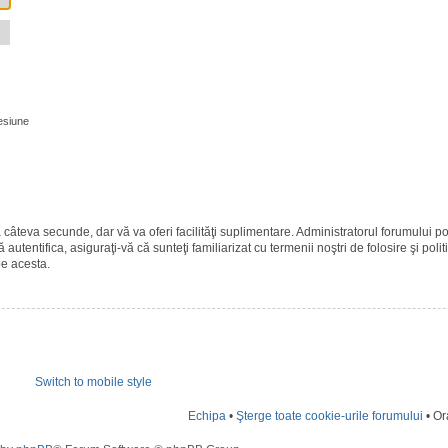
esiune
ază câteva secunde, dar vă va oferi facilităţi suplimentare. Administratorul forumulu
 autentifica, asiguraţi-vă că sunteţi familiarizat cu termenii noştri de folosire şi polit
pe acesta.
Switch to mobile style
Echipa
•
Şterge toate cookie-urile forumului
• Or