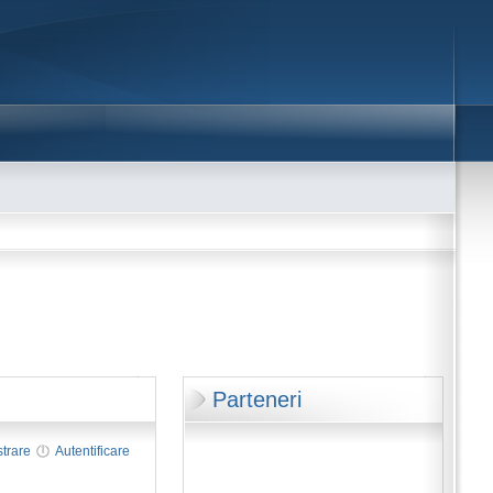
Parteneri
strare
Autentificare