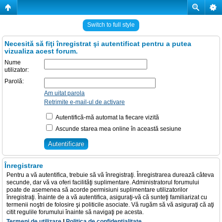
Switch to full style
Necesită să fiţi înregistrat şi autentificat pentru a putea
vizualiza acest forum.
Nume
utilizator:
Parolă:
Am uitat parola
Retrimite e-mail-ul de activare
Autentifică-mă automat la fiecare vizită
Ascunde starea mea online în această sesiune
Înregistrare
Pentru a vă autentifica, trebuie să vă înregistraţi. Înregistrarea durează câteva
secunde, dar vă va oferi facilităţi suplimentare. Administratorul forumului
poate de asemenea să acorde permisiuni suplimentare utilizatorilor
înregistraţi. Înainte de a vă autentifica, asiguraţi-vă că sunteţi familiarizat cu
termenii noştri de folosire şi politicile asociate. Vă rugăm să vă asiguraţi că aţi
citit regulile forumului înainte să navigaţi pe acesta.
Termeni de utilizare
|
Politica de confidenţialitate