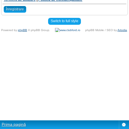
Înregistrare
Switch to full style
Powered by
phpBB
© phpBB Group.
phpBB Mobile / SEO by
Artodia
.
Prima pagină