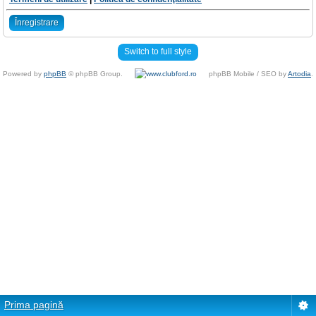
Înregistrare
Switch to full style
Powered by
phpBB
© phpBB Group.
phpBB Mobile / SEO by
Artodia
.
Prima pagină