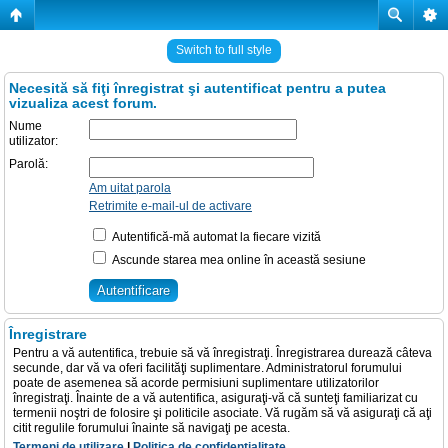
Switch to full style
Necesită să fiţi înregistrat şi autentificat pentru a putea
vizualiza acest forum.
Nume
utilizator:
Parolă:
Am uitat parola
Retrimite e-mail-ul de activare
Autentifică-mă automat la fiecare vizită
Ascunde starea mea online în această sesiune
Înregistrare
Pentru a vă autentifica, trebuie să vă înregistraţi. Înregistrarea durează câteva
secunde, dar vă va oferi facilităţi suplimentare. Administratorul forumului
poate de asemenea să acorde permisiuni suplimentare utilizatorilor
înregistraţi. Înainte de a vă autentifica, asiguraţi-vă că sunteţi familiarizat cu
termenii noştri de folosire şi politicile asociate. Vă rugăm să vă asiguraţi că aţi
citit regulile forumului înainte să navigaţi pe acesta.
Termeni de utilizare
|
Politica de confidenţialitate