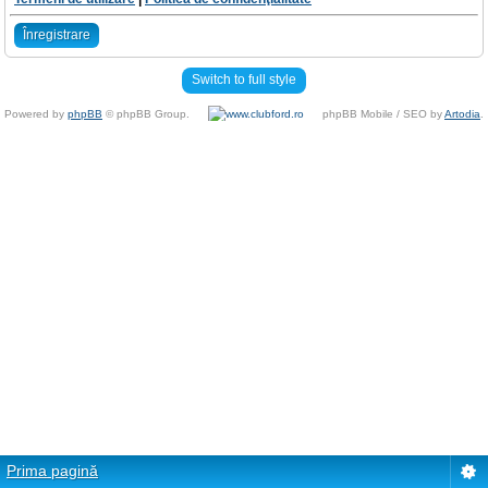
Înregistrare
Switch to full style
Powered by
phpBB
© phpBB Group.
phpBB Mobile / SEO by
Artodia
.
Prima pagină