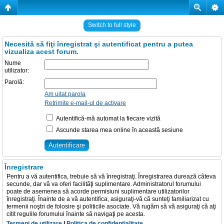
Switch to full style
Necesită să fiţi înregistrat şi autentificat pentru a putea
vizualiza acest forum.
Nume
utilizator:
Parolă:
Am uitat parola
Retrimite e-mail-ul de activare
Autentifică-mă automat la fiecare vizită
Ascunde starea mea online în această sesiune
Înregistrare
Pentru a vă autentifica, trebuie să vă înregistraţi. Înregistrarea durează câteva
secunde, dar vă va oferi facilităţi suplimentare. Administratorul forumului
poate de asemenea să acorde permisiuni suplimentare utilizatorilor
înregistraţi. Înainte de a vă autentifica, asiguraţi-vă că sunteţi familiarizat cu
termenii noştri de folosire şi politicile asociate. Vă rugăm să vă asiguraţi că aţi
citit regulile forumului înainte să navigaţi pe acesta.
Termeni de utilizare
|
Politica de confidenţialitate