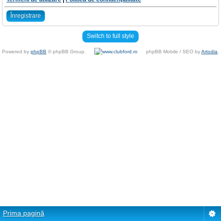
Înregistrare
Switch to full style
Powered by
phpBB
© phpBB Group.
phpBB Mobile / SEO by
Artodia
.
Prima pagină