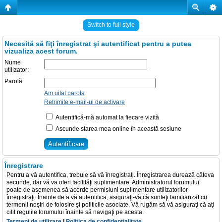
Switch to full style
Necesită să fiţi înregistrat şi autentificat pentru a putea
vizualiza acest forum.
Nume
utilizator:
Parolă:
Am uitat parola
Retrimite e-mail-ul de activare
Autentifică-mă automat la fiecare vizită
Ascunde starea mea online în această sesiune
Înregistrare
Pentru a vă autentifica, trebuie să vă înregistraţi. Înregistrarea durează câteva
secunde, dar vă va oferi facilităţi suplimentare. Administratorul forumului
poate de asemenea să acorde permisiuni suplimentare utilizatorilor
înregistraţi. Înainte de a vă autentifica, asiguraţi-vă că sunteţi familiarizat cu
termenii noştri de folosire şi politicile asociate. Vă rugăm să vă asiguraţi că aţi
citit regulile forumului înainte să navigaţi pe acesta.
Termeni de utilizare
|
Politica de confidenţialitate