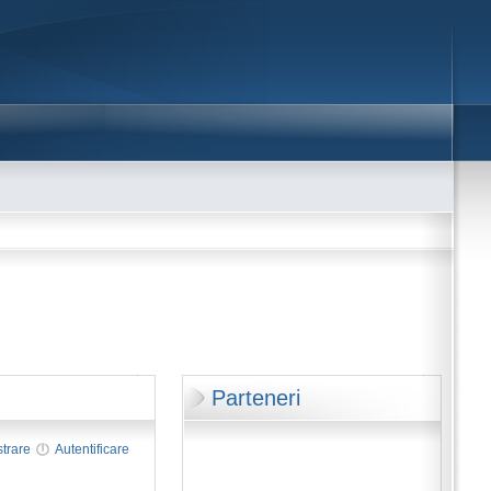
Parteneri
strare
Autentificare