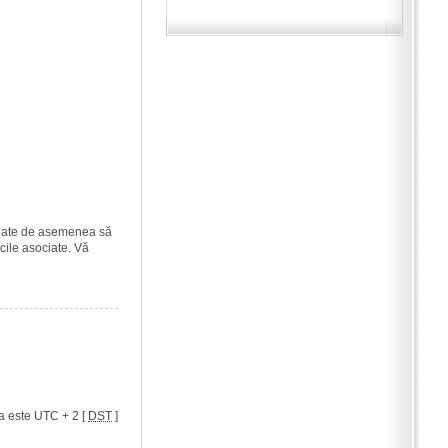
i poate de asemenea să
icile asociate. Vă
a este UTC + 2 [
DST
]