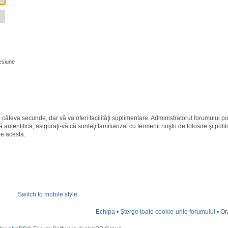
esiune
ază câteva secunde, dar vă va oferi facilităţi suplimentare. Administratorul forumulu
 autentifica, asiguraţi-vă că sunteţi familiarizat cu termenii noştri de folosire şi polit
pe acesta.
Switch to mobile style
Echipa
•
Şterge toate cookie-urile forumului
• Or