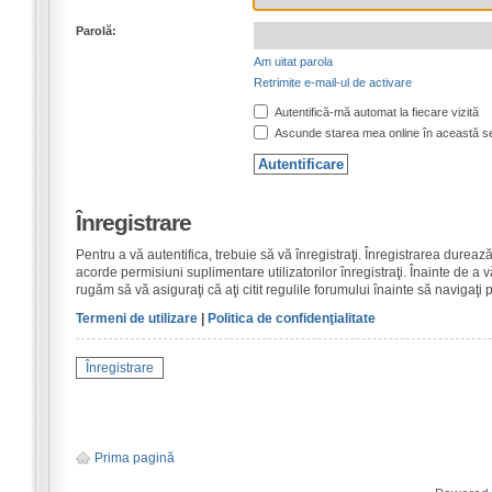
Parolă:
Am uitat parola
Retrimite e-mail-ul de activare
Autentifică-mă automat la fiecare vizită
Ascunde starea mea online în această s
Înregistrare
Pentru a vă autentifica, trebuie să vă înregistraţi. Înregistrarea dure
acorde permisiuni suplimentare utilizatorilor înregistraţi. Înainte de a vă
rugăm să vă asiguraţi că aţi citit regulile forumului înainte să navigaţi 
Termeni de utilizare
|
Politica de confidenţialitate
Înregistrare
Prima pagină