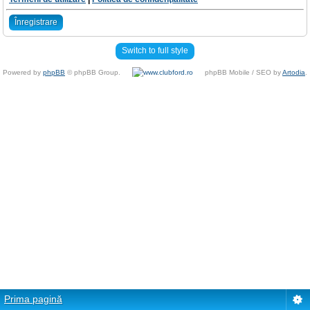
Înregistrare
Switch to full style
Powered by
phpBB
© phpBB Group.
phpBB Mobile / SEO by
Artodia
.
Prima pagină