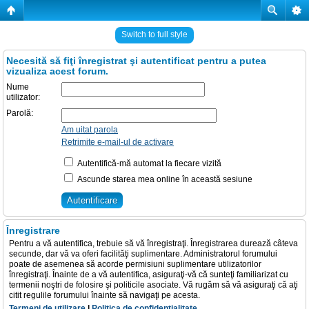
Switch to full style
Necesită să fiţi înregistrat şi autentificat pentru a putea
vizualiza acest forum.
Nume
utilizator:
Parolă:
Am uitat parola
Retrimite e-mail-ul de activare
Autentifică-mă automat la fiecare vizită
Ascunde starea mea online în această sesiune
Înregistrare
Pentru a vă autentifica, trebuie să vă înregistraţi. Înregistrarea durează câteva
secunde, dar vă va oferi facilităţi suplimentare. Administratorul forumului
poate de asemenea să acorde permisiuni suplimentare utilizatorilor
înregistraţi. Înainte de a vă autentifica, asiguraţi-vă că sunteţi familiarizat cu
termenii noştri de folosire şi politicile asociate. Vă rugăm să vă asiguraţi că aţi
citit regulile forumului înainte să navigaţi pe acesta.
Termeni de utilizare
|
Politica de confidenţialitate