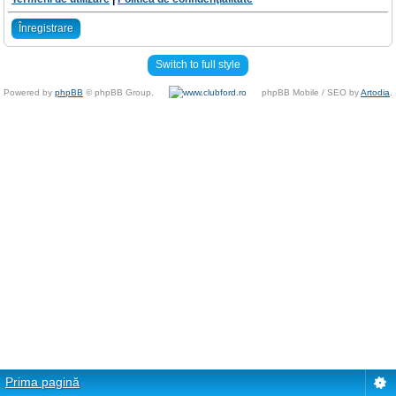
Înregistrare
Switch to full style
Powered by
phpBB
© phpBB Group.
phpBB Mobile / SEO by
Artodia
.
Prima pagină