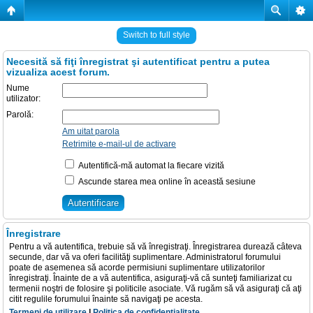
Switch to full style
Necesită să fiţi înregistrat şi autentificat pentru a putea
vizualiza acest forum.
Nume
utilizator:
Parolă:
Am uitat parola
Retrimite e-mail-ul de activare
Autentifică-mă automat la fiecare vizită
Ascunde starea mea online în această sesiune
Înregistrare
Pentru a vă autentifica, trebuie să vă înregistraţi. Înregistrarea durează câteva
secunde, dar vă va oferi facilităţi suplimentare. Administratorul forumului
poate de asemenea să acorde permisiuni suplimentare utilizatorilor
înregistraţi. Înainte de a vă autentifica, asiguraţi-vă că sunteţi familiarizat cu
termenii noştri de folosire şi politicile asociate. Vă rugăm să vă asiguraţi că aţi
citit regulile forumului înainte să navigaţi pe acesta.
Termeni de utilizare
|
Politica de confidenţialitate