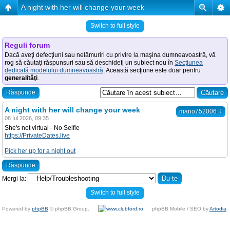
A night with her will change your week
Switch to full style
Reguli forum
Dacă aveţi defecţiuni sau nelămuriri cu privire la maşina dumneavoastră, vă
rog să căutaţi răspunsuri sau să deschideţi un subiect nou în
Secţiunea
dedicată modelului dumneavoastră
. Această secţiune este doar pentru
generalităţi
.
Răspunde
A night with her will change your week
↓
mario752006
08 Iul 2026, 09:35
She's not virtual - No Selfie
https://PrivateDates.live
Pick her up for a night out
Răspunde
Mergi la:
Switch to full style
Powered by
phpBB
© phpBB Group.
phpBB Mobile / SEO by
Artodia
.