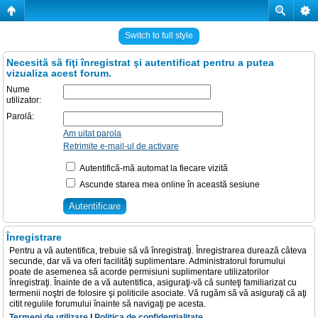
Switch to full style
Necesită să fiţi înregistrat şi autentificat pentru a putea
vizualiza acest forum.
Nume
utilizator:
Parolă:
Am uitat parola
Retrimite e-mail-ul de activare
Autentifică-mă automat la fiecare vizită
Ascunde starea mea online în această sesiune
Înregistrare
Pentru a vă autentifica, trebuie să vă înregistraţi. Înregistrarea durează câteva
secunde, dar vă va oferi facilităţi suplimentare. Administratorul forumului
poate de asemenea să acorde permisiuni suplimentare utilizatorilor
înregistraţi. Înainte de a vă autentifica, asiguraţi-vă că sunteţi familiarizat cu
termenii noştri de folosire şi politicile asociate. Vă rugăm să vă asiguraţi că aţi
citit regulile forumului înainte să navigaţi pe acesta.
Termeni de utilizare
|
Politica de confidenţialitate