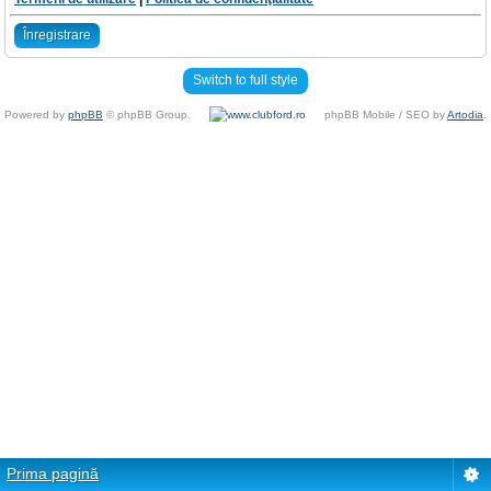
Înregistrare
Switch to full style
Powered by
phpBB
© phpBB Group.
phpBB Mobile / SEO by
Artodia
.
Prima pagină