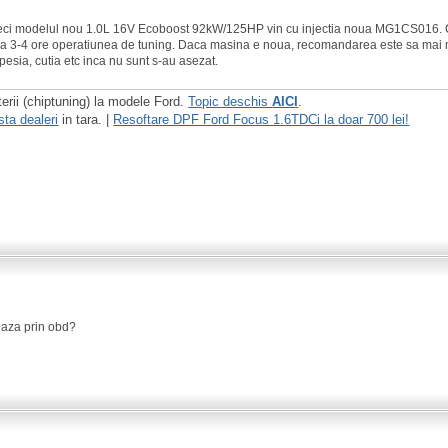
ci modelul nou 1.0L 16V Ecoboost 92kW/125HP vin cu injectia noua MG1CS016. Co
aza 3-4 ore operatiunea de tuning. Daca masina e noua, recomandarea este sa mai 
spesia, cutia etc inca nu sunt s-au asezat.
terii (chiptuning) la modele Ford.
Topic deschis
AICI
.
sta dealeri
in tara. |
Resoftare DPF Ford Focus 1.6TDCi la doar 700 lei!
eaza prin obd?