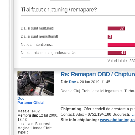
Ti-ai facut chiptuning / remapare?
Da, si sunt multumit!
37
Da, si sunt nemultumit!
3
Nu, dar intentionez.
Nu, dar nici nu ma gandesc sa fac.
41
Voturi totale : 33
Re: Remapari OBD / Chiptun
de
Doc
» 20 Iun 2019, 11:45
Doar la Cluj. Trebuie sa iei legatura cu Turb
Doc
Partener Oficial
Chiptuning.
Ofer servicii de crestere a pu
Mesaje:
1402
Contact: Alex -
0751.194.100
Bucuresti.
Li
Membru din:
12 Iul 2006,
13:43
Site info chiptuning:
www.obdtuning.ro
Localitate:
Bucuresti
Maşina:
Honda Civic
TypeR