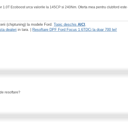
or 1.0T Ecoboost urca valorile la 145CP si 240Nm. Oferta mea pentru clubford este 
terii (chiptuning) la modele Ford.
Topic deschis
AICI
.
sta dealeri
in tara. |
Resoftare DPF Ford Focus 1.6TDCi la doar 700 lei!
de resoftare?