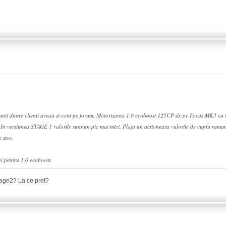
 unii dintre clienti aveau si cont pe forum. Motorizarea 1.0 ecoboost 125CP de pe Focus MK3 c
n versiunea STAGE 1 valorile sunt un pic mai mici. Plaja un actioneaza valorile de cuplu rama
 stoc.
ei pentru 1.0 ecoboost.
tage2? La ce pret?