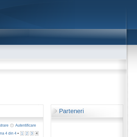
Parteneri
strare
Autentificare
ina
4
din
4
•
1
2
3
4