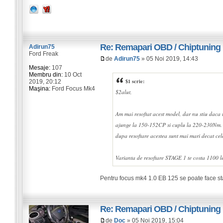
Re: Remapari OBD / Chiptuning
Adirun75
Ford Freak
de
Adirun75
» 05 Noi 2019, 14:43
Mesaje:
107
Membru din:
10 Oct
$1 scrie:
2019, 20:12
Maşina:
Ford Focus Mk4
$2alut,
Am mai resoftat acest model, dar nu stiu daca
ajunge la 150-152CP si cuplu la 220-230Nm. I
dupa resoftare acestea sunt mai mari decat cele
Varianta de resoftare STAGE 1 te costa 1100 l
Pentru focus mk4 1.0 EB 125 se poate face s
Re: Remapari OBD / Chiptuning
de
Doc
» 05 Noi 2019, 15:04