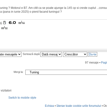
 tuning ? Motorul e B7. Am citit ca se poate ajunge la 145 cp si creste cuplul ...cons
a (pana in iunie 2025) o pierd facand tuningul ?
mt6
Sortează după
97 mesaje •
Pag
Mergi la:
vizitatori
Switch to mobile style
Echipa
•
Şterge toate cookie-urile forumului
• Or