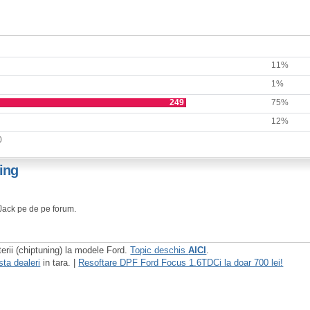
11%
1%
249
75%
12%
0
ing
oJack pe de pe forum.
terii (chiptuning) la modele Ford.
Topic deschis
AICI
.
sta dealeri
in tara. |
Resoftare DPF Ford Focus 1.6TDCi la doar 700 lei!