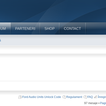
RUM
PARTENERI
SHOP
CONTACT
ă
Ford Audio Units Unlock Code
Regulament
FAQ
Înregi
97 mesaje •
Pag