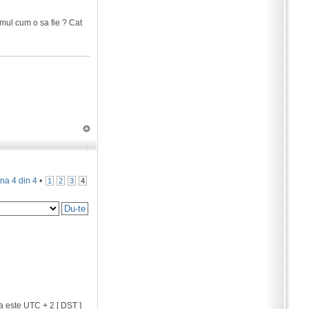
umul cum o sa fie ? Cat
ina
4
din
4
•
1
2
3
4
a este UTC + 2 [
DST
]