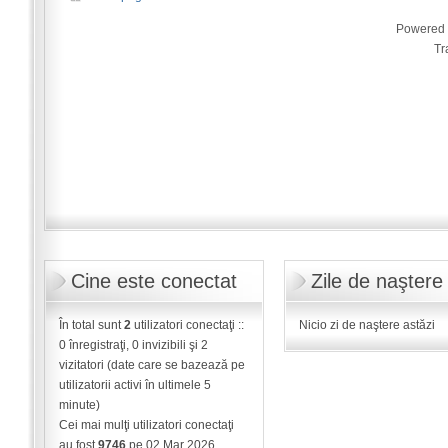
Powered
Tr
Cine este conectat
Zile de naştere
În total sunt
2
utilizatori conectaţi ::
Nicio zi de naştere astăzi
0 înregistraţi, 0 invizibili şi 2
vizitatori (date care se bazează pe
utilizatorii activi în ultimele 5
minute)
Cei mai mulţi utilizatori conectaţi
au fost
9746
pe 02 Mar 2026,