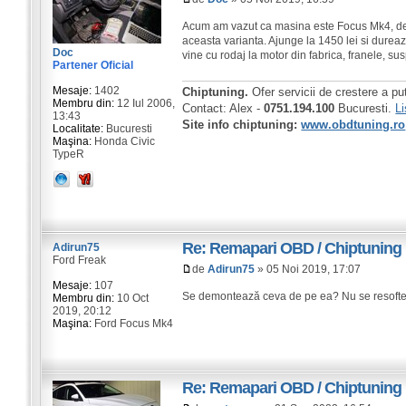
Acum am vazut ca masina este Focus Mk4, de
aceasta varianta. Ajunge la 1450 lei si dure
Doc
vine cu rodaj la motor din fabrica, franele, su
Partener Oficial
Mesaje:
1402
Chiptuning.
Ofer servicii de crestere a pu
Membru din:
12 Iul 2006,
Contact: Alex -
0751.194.100
Bucuresti.
Li
13:43
Site info chiptuning:
www.obdtuning.ro
Localitate:
Bucuresti
Maşina:
Honda Civic
TypeR
Re: Remapari OBD / Chiptuning
Adirun75
Ford Freak
de
Adirun75
» 05 Noi 2019, 17:07
Mesaje:
107
Se demontează ceva de pe ea? Nu se resoft
Membru din:
10 Oct
2019, 20:12
Maşina:
Ford Focus Mk4
Re: Remapari OBD / Chiptuning