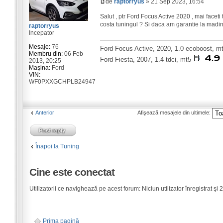
de
raptorryus
» 21 Sep 2023, 16:54
Salut , ptr Ford Focus Active 2020 , mai faceti
costa tuningul ? Si daca am garantie la madin
raptorryus
Incepator
Mesaje:
76
Ford Focus Active, 2020, 1.0 ecoboost, 
Membru din:
06 Feb
Ford Fiesta, 2007, 1.4 tdci, mt5
2013, 20:25
Maşina:
Ford
VIN:
WF0PXXGCHPLB24947
Anterior
Afişează mesajele din ultimele:
Înapoi la Tuning
Cine este conectat
Utilizatorii ce navighează pe acest forum: Niciun utilizator înregistrat şi 2 
Prima pagină