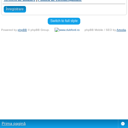
Înregistrare
Switch to full style
Powered by
phpBB
© phpBB Group.
phpBB Mobile / SEO by
Artodia
.
Prima pagină