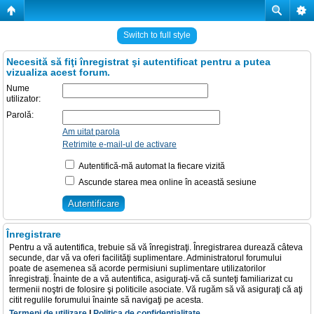
Switch to full style
Necesită să fiţi înregistrat şi autentificat pentru a putea
vizualiza acest forum.
Nume
utilizator:
Parolă:
Am uitat parola
Retrimite e-mail-ul de activare
Autentifică-mă automat la fiecare vizită
Ascunde starea mea online în această sesiune
Înregistrare
Pentru a vă autentifica, trebuie să vă înregistraţi. Înregistrarea durează câteva
secunde, dar vă va oferi facilităţi suplimentare. Administratorul forumului
poate de asemenea să acorde permisiuni suplimentare utilizatorilor
înregistraţi. Înainte de a vă autentifica, asiguraţi-vă că sunteţi familiarizat cu
termenii noştri de folosire şi politicile asociate. Vă rugăm să vă asiguraţi că aţi
citit regulile forumului înainte să navigaţi pe acesta.
Termeni de utilizare
|
Politica de confidenţialitate