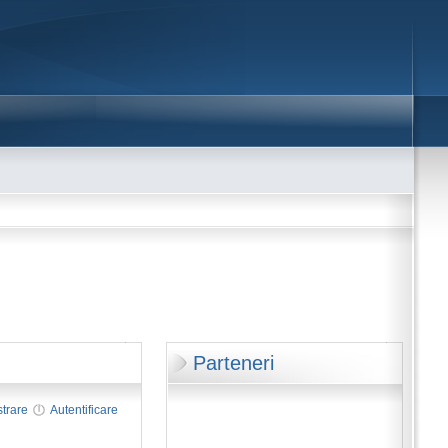
Parteneri
strare
Autentificare