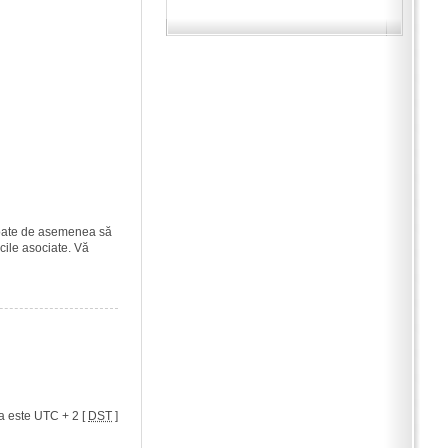
i poate de asemenea să
icile asociate. Vă
a este UTC + 2 [
DST
]