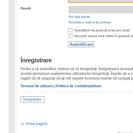
Parolă:
Am uitat parola
Retrimite e-mail-ul de activare
Autentifică-mă automat la fiecare vizită
Ascunde starea mea online în această s
Înregistrare
Pentru a vă autentifica, trebuie să vă înregistraţi. Înregistrarea dure
acorde permisiuni suplimentare utilizatorilor înregistraţi. Înainte de a vă
rugăm să vă asiguraţi că aţi citit regulile forumului înainte să navigaţi 
Termeni de utilizare
|
Politica de confidenţialitate
Înregistrare
Prima pagină