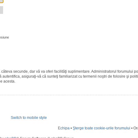
esiune
ază câteva secunde, dar vă va oferi facilităţi suplimentare. Administratorul forumulu
 autentifica, asiguraţi-vă că sunteţi familiarizat cu termenii noştri de folosire şi polit
pe acesta.
Switch to mobile style
Echipa
•
Şterge toate cookie-urile forumului
• Or