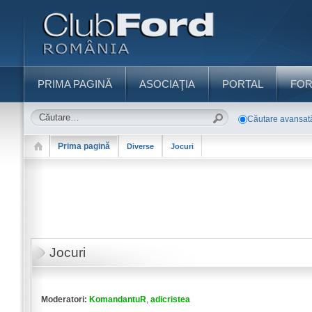
PRIMA PAGINĂ
ASOCIAŢIA
PORTAL
FO
Căutare avansat
Prima pagină
Diverse
Jocuri
Jocuri
Moderatori:
KomandantuR
,
adicristea