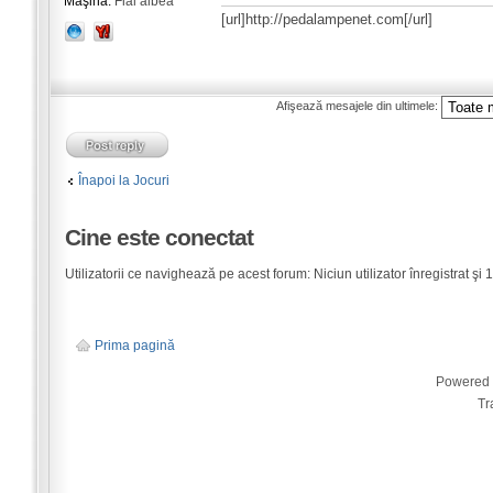
Maşina:
Fial albea
[url]http://pedalampenet.com[/url]
Afişează mesajele din ultimele:
Înapoi la Jocuri
Cine este conectat
Utilizatorii ce navighează pe acest forum: Niciun utilizator înregistrat şi 1 
Prima pagină
Powered
Tr