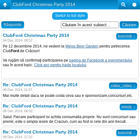
ClubFord Christmas Party 2014
Switch to full style
Răspunde
ClubFord Christmas Party 2014
↓
toxicristi
04 Dec 2014, 08:57
Pe 12 decembrie 2014, ne vedem la
Weiss Beer Garden
pentru petrecerea
Club
Ford
de Crăciun!
Va rugăm să confirmaţi participarea pe
pagina de Facebook a evenimentului
sau în acest topic.
Click aici pentru harta localului
.
Re: ClubFord Christmas Party 2014
↓
catau_catau
06 Dec 2014, 11:57
Mai multe detali daca se poate.costa ceva sau e sponsorizare,concursuri,etc.
Re: ClubFord Christmas Party 2014
↓
ionutz
08 Dec 2014, 08:02
Salut. Fiecare participant isi achita consumatia proprie. Nu sunt concursuri sau
premii, este o simpla iesire de Craciun, cum au fost si cele din anii trecuti.
Re: ClubFord Christmas Party 2014
↓
toxicristi
08 Dec 2014, 17:22