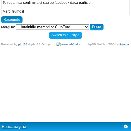
Te rugam sa confirmi aici sau pe facebook daca participi.
Merci frumos!
Răspunde
Mergi la:
Switch to full style
Powered by
phpBB
© phpBB Group.
phpBB Mobile / SEO by
Artodia
.
Prima pagină