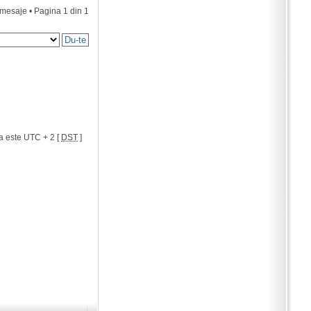
 mesaje • Pagina
1
din
1
a este UTC + 2 [
DST
]