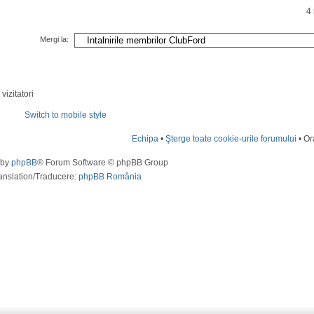
4
Mergi la:
vizitatori
Switch to mobile style
Echipa
•
Şterge toate cookie-urile forumului
• Or
 by
phpBB
® Forum Software © phpBB Group
anslation/Traducere:
phpBB România