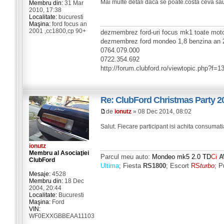
Mai multe detali daca se poate.costa ceva sau
Membru din:
31 Mar
2010, 17:38
Localitate:
bucuresti
Maşina:
ford focus an
2001 ,cc1800,cp 90+
dezmembrez ford-uri focus mk1 toate motori
dezmembrez ford mondeo 1,8 benzina an 
0764.079.000
0722.354.692
http://forum.clubford.ro/viewtopic.php?f=
Re: ClubFord Christmas Party 2
de
ionutz
» 08 Dec 2014, 08:02
Salut. Fiecare participant isi achita consumati
ionutz
Membru al Asociaţiei
Parcul meu auto:
Mondeo mk5 2.0 TD
Ci
ClubFord
Ultima
; Fiesta
RS1800
; Escort
RS
turbo
; P
Mesaje:
4528
Membru din:
18 Dec
2004, 20:44
Localitate:
Bucuresti
Maşina:
Ford
VIN:
WF0EXXGBBEAA11103