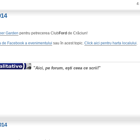
4
014
eer Garden
pentru petrecerea Club
Ford
de Crăciun!
a de Facebook a evenimentului
sau în acest topic.
Click aici pentru harta localului
.
"
Aici, pe forum, eşti ceea ce scrii!
"
014