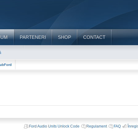
RUM
PARTENERI
SHOP
CONTACT
ă
ClubFord
Ford Audio Units Unlock Code
Regulament
FAQ
Înregi