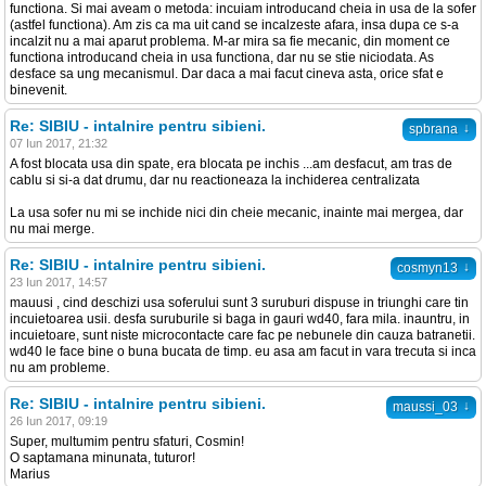
functiona. Si mai aveam o metoda: incuiam introducand cheia in usa de la sofer
(astfel functiona). Am zis ca ma uit cand se incalzeste afara, insa dupa ce s-a
incalzit nu a mai aparut problema. M-ar mira sa fie mecanic, din moment ce
functiona introducand cheia in usa functiona, dar nu se stie niciodata. As
desface sa ung mecanismul. Dar daca a mai facut cineva asta, orice sfat e
binevenit.
Re: SIBIU - intalnire pentru sibieni.
↓
spbrana
07 Iun 2017, 21:32
A fost blocata usa din spate, era blocata pe inchis ...am desfacut, am tras de
cablu si si-a dat drumu, dar nu reactioneaza la inchiderea centralizata
La usa sofer nu mi se inchide nici din cheie mecanic, inainte mai mergea, dar
nu mai merge.
Re: SIBIU - intalnire pentru sibieni.
↓
cosmyn13
23 Iun 2017, 14:57
mauusi , cind deschizi usa soferului sunt 3 suruburi dispuse in triunghi care tin
incuietoarea usii. desfa suruburile si baga in gauri wd40, fara mila. inauntru, in
incuietoare, sunt niste microcontacte care fac pe nebunele din cauza batranetii.
wd40 le face bine o buna bucata de timp. eu asa am facut in vara trecuta si inca
nu am probleme.
Re: SIBIU - intalnire pentru sibieni.
↓
maussi_03
26 Iun 2017, 09:19
Super, multumim pentru sfaturi, Cosmin!
O saptamana minunata, tuturor!
Marius