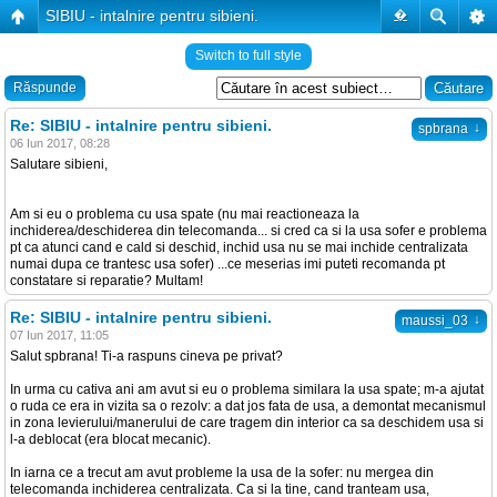
SIBIU - intalnire pentru sibieni.
�
Switch to full style
Răspunde
Re: SIBIU - intalnire pentru sibieni.
↓
spbrana
06 Iun 2017, 08:28
Salutare sibieni,
Am si eu o problema cu usa spate (nu mai reactioneaza la
inchiderea/deschiderea din telecomanda... si cred ca si la usa sofer e problema
pt ca atunci cand e cald si deschid, inchid usa nu se mai inchide centralizata
numai dupa ce trantesc usa sofer) ...ce meserias imi puteti recomanda pt
constatare si reparatie? Multam!
Re: SIBIU - intalnire pentru sibieni.
↓
maussi_03
07 Iun 2017, 11:05
Salut spbrana! Ti-a raspuns cineva pe privat?
In urma cu cativa ani am avut si eu o problema similara la usa spate; m-a ajutat
o ruda ce era in vizita sa o rezolv: a dat jos fata de usa, a demontat mecanismul
in zona levierului/manerului de care tragem din interior ca sa deschidem usa si
l-a deblocat (era blocat mecanic).
In iarna ce a trecut am avut probleme la usa de la sofer: nu mergea din
telecomanda inchiderea centralizata. Ca si la tine, cand tranteam usa,