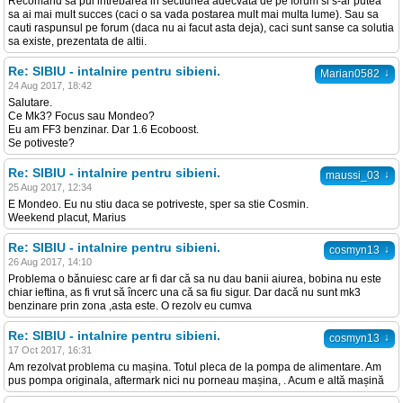
Recomand sa pui intrebarea in sectiunea adecvata de pe forum si s-ar putea
sa ai mai mult succes (caci o sa vada postarea mult mai multa lume). Sau sa
cauti raspunsul pe forum (daca nu ai facut asta deja), caci sunt sanse ca solutia
sa existe, prezentata de altii.
Re: SIBIU - intalnire pentru sibieni.
↓
Marian0582
24 Aug 2017, 18:42
Salutare.
Ce Mk3? Focus sau Mondeo?
Eu am FF3 benzinar. Dar 1.6 Ecoboost.
Se potiveste?
Re: SIBIU - intalnire pentru sibieni.
↓
maussi_03
25 Aug 2017, 12:34
E Mondeo. Eu nu stiu daca se potriveste, sper sa stie Cosmin.
Weekend placut, Marius
Re: SIBIU - intalnire pentru sibieni.
↓
cosmyn13
26 Aug 2017, 14:10
Problema o bănuiesc care ar fi dar că sa nu dau banii aiurea, bobina nu este
chiar ieftina, as fi vrut să încerc una că sa fiu sigur. Dar dacă nu sunt mk3
benzinare prin zona ,asta este. O rezolv eu cumva
Re: SIBIU - intalnire pentru sibieni.
↓
cosmyn13
17 Oct 2017, 16:31
Am rezolvat problema cu mașina. Totul pleca de la pompa de alimentare. Am
pus pompa originala, aftermark nici nu porneau mașina, . Acum e altă mașină