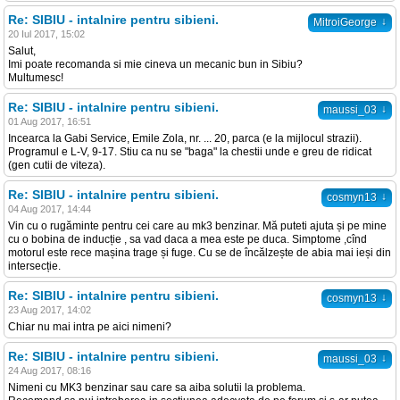
Re: SIBIU - intalnire pentru sibieni.
↓
MitroiGeorge
20 Iul 2017, 15:02
Salut,
Imi poate recomanda si mie cineva un mecanic bun in Sibiu?
Multumesc!
Re: SIBIU - intalnire pentru sibieni.
↓
maussi_03
01 Aug 2017, 16:51
Incearca la Gabi Service, Emile Zola, nr. ... 20, parca (e la mijlocul strazii).
Programul e L-V, 9-17. Stiu ca nu se "baga" la chestii unde e greu de ridicat
(gen cutii de viteza).
Re: SIBIU - intalnire pentru sibieni.
↓
cosmyn13
04 Aug 2017, 14:44
Vin cu o rugăminte pentru cei care au mk3 benzinar. Mă puteti ajuta și pe mine
cu o bobina de inducție , sa vad daca a mea este pe duca. Simptome ,cînd
motorul este rece mașina trage și fuge. Cu se de încălzește de abia mai ieși din
intersecție.
Re: SIBIU - intalnire pentru sibieni.
↓
cosmyn13
23 Aug 2017, 14:02
Chiar nu mai intra pe aici nimeni?
Re: SIBIU - intalnire pentru sibieni.
↓
maussi_03
24 Aug 2017, 08:16
Nimeni cu MK3 benzinar sau care sa aiba solutii la problema.