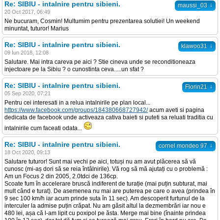
Re: SIBIU - intalnire pentru sibieni.
↓
maussi_03
20 Oct 2017, 06:49
Ne bucuram, Cosmin! Multumim pentru prezentarea solutiei! Un weekend
minuntat, tuturor! Marius
Re: SIBIU - intalnire pentru sibieni.
↓
klawoo31
09 Iun 2018, 12:08
Salutare. Mai intra careva pe aici ? Stie cineva unde se reconditioneaza
injectoare pe la Sibiu ? o cunostinta ceva.....un sfat ?
Re: SIBIU - intalnire pentru sibieni.
↓
Florin21
05 Sep 2020, 07:21
Pentru cei interesati in a relua intalnirile pe plan local...
https://www.facebook.com/groups/184380668727942/
acum aveti si pagina
dedicata de facebook unde activeaza cativa baieti si puteti sa reluati traditia cu
intalnirile cum faceati odata...
Re: SIBIU - intalnire pentru sibieni.
↓
cornel mondeo 97
18 Oct 2020, 09:13
Salutare tuturor! Sunt mai vechi pe aici, totuși nu am avut plăcerea să vă
cunosc (mi-aș dori să se reia întâlnirile). Vă rog să mă ajutați cu o problemă :
Am un Focus 2 din 2005, 2.0tdci de 136cp.
Scoate fum în accelerare bruscă indiferent de turație (mai puțin subturat, mai
mult când e turat). De asemenea nu mai are puterea pe care o avea (prindea în
9 sec 100 km/h iar acum prinde suta în 11 sec). Am descoperit furtunul de la
interculer la admise puțin crăpat. Nu am găsit altul la dezmembrări iar nou e
480 lei, așa că l-am lipit cu poxipol pe ăsta. Merge mai bine (înainte prindea