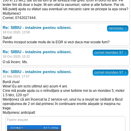
100 în 13 sec), dar tot dă fum și se turează mai greu. Erori în bord nu are. Pe
tester îmi dă doar o bujie. M-am uitat la vacumuri, valve și alte furtune. Par ok.
Mă puteți ajuta cu sfaturi sau eventual un mecanic care se pricepe la așa ceva?
Mulțumesc!
Cornel, 0742027444.
Re: SIBIU - intalnire pentru sibieni.
↓
nervossu
18 Oct 2020, 13:58
Salut!
Pentru inceput scoate mufa de la EGR si vezi daca mai scoate fum?
Re: SIBIU - intalnire pentru sibieni.
↓
cornel mondeo 97
18 Oct 2020, 15:22
O să încerc. Ms.
Re: SIBIU - intalnire pentru sibieni.
↓
cornel mondeo 97
10 Mai 2024, 17:57
Bună ziua!
Wow! Eu am scris ultimul aici acum 4 ani.
Cine mă poate ajuta cu o reînvățare a unei turbine noi la un mondeo 5, motor
1.5 tdci, 120 cp?
Menționez că am încercat la 2 service-uri, unul nu a reușit iar celălalt a făcut
operațiunea de 2 ori dat primesc în continuare erorile atașate și mașina nu
trage.
Mulțumesc anticipat!
Fişiere ataşate