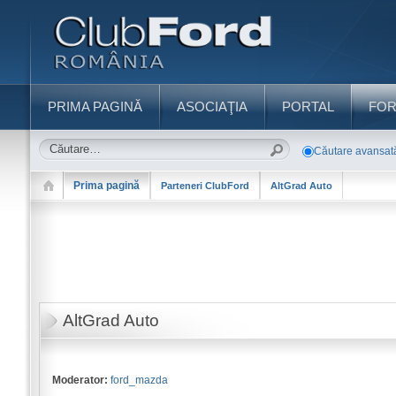
PRIMA PAGINĂ
ASOCIAŢIA
PORTAL
FO
Căutare avansat
Prima pagină
Parteneri ClubFord
AltGrad Auto
AltGrad Auto
Moderator:
ford_mazda