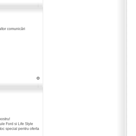
altor comunicări
nostru!
le Ford si Life Style
oc special pentru oferta