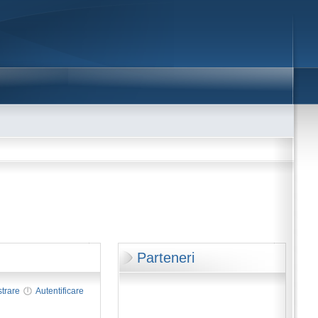
Parteneri
strare
Autentificare