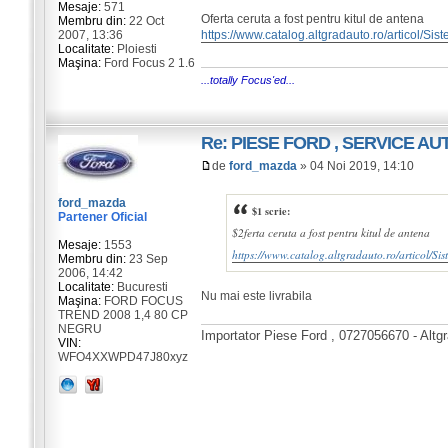
Mesaje:
571
Oferta ceruta a fost pentru kitul de antena
Membru din:
22 Oct
2007, 13:36
https://www.catalog.altgradauto.ro/articol
Localitate:
Ploiesti
Maşina:
Ford Focus 2 1.6
...totally Focus'ed...
Re: PIESE FORD , SERVICE A
de
ford_mazda
» 04 Noi 2019, 14:10
ford_mazda
$1 scrie:
Partener Oficial
$2ferta ceruta a fost pentru kitul de antena
Mesaje:
1553
https://www.catalog.altgradauto.ro/articol
Membru din:
23 Sep
2006, 14:42
Localitate:
Bucuresti
Nu mai este livrabila
Maşina:
FORD FOCUS
TREND 2008 1,4 80 CP
NEGRU
Importator Piese Ford , 0727056670 - Altg
VIN:
WFO4XXWPD47J80xyz