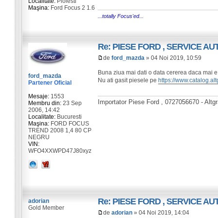
Localitate:
Ploiesti
Maşina:
Ford Focus 2 1.6
...totally Focus'ed...
Re: PIESE FORD , SERVICE A
de
ford_mazda
» 04 Noi 2019, 10:59
Buna ziua mai dati o data cererea daca mai e 
ford_mazda
Nu ati gasit piesele pe
https://www.catalog.alt
Partener Oficial
Mesaje:
1553
Importator Piese Ford , 0727056670 - Altg
Membru din:
23 Sep
2006, 14:42
Localitate:
Bucuresti
Maşina:
FORD FOCUS
TREND 2008 1,4 80 CP
NEGRU
VIN:
WFO4XXWPD47J80xyz
Re: PIESE FORD , SERVICE A
adorian
Gold Member
de
adorian
» 04 Noi 2019, 14:04