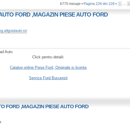
6770 mesaje •
Pagina
226
din
226
•
...
1
2
E AUTO FORD ,MAGAZIN PIESE AUTO FORD
og.altgradauto.ro/
rad Auto
Click pentru detalii:
Catalog online Piese Ford, Originale si licenta
Service Ford Bucuresti
UTO FORD ,MAGAZIN PIESE AUTO FORD
a.