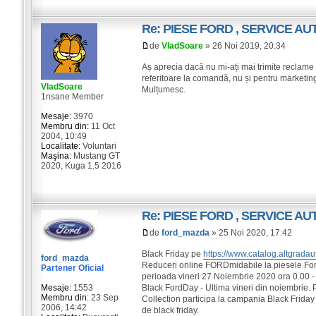
Re: PIESE FORD , SERVICE A
de
VladSoare
» 26 Noi 2019, 20:34
Aș aprecia dacă nu mi-ați mai trimite reclame 
referitoare la comandă, nu și pentru marketin
VladSoare
Mulțumesc.
1nsane Member
Mesaje:
3970
Membru din:
11 Oct
2004, 10:49
Localitate:
Voluntari
Maşina:
Mustang GT
2020, Kuga 1.5 2016
Re: PIESE FORD , SERVICE A
de
ford_mazda
» 25 Noi 2020, 17:42
Black Friday pe
https://www.catalog.altgradau
ford_mazda
Reduceri online FORDmidabile la piesele For
Partener Oficial
perioada vineri 27 Noiembrie 2020 ora 0.00 - 
Black FordDay - Ultima vineri din noiembrie. 
Mesaje:
1553
Membru din:
23 Sep
Collection participa la campania Black Friday
2006, 14:42
de black friday.