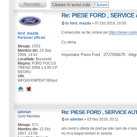
Re: PIESE FORD , SERVIC
de
ford_mazda
» 07 Oct 2019, 10:00
Comenziile se fac online pe
https://www.catal
ford_mazda
Partener Oficial
Cu stima
Mesaje:
1553
Membru din:
23 Sep
Importator Piese Ford , 0727056670 - Altg
2006, 14:42
Localitate:
Bucuresti
Maşina:
FORD FOCUS
TREND 2008 1,4 80 CP
NEGRU
VIN:
WFO4XXWPD47J80xyz
Re: PIESE FORD , SERVICE A
adorian
Gold Member
de
adorian
» 03 Noi 2019, 20:11
Mesaje:
571
am cerut o oferta de pret pe site cam de o lun
Membru din:
22 Oct
2007, 13:36
nu m-a bagat nimeni in seama.