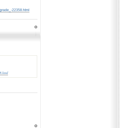
pgrade_-22358.html
8.html