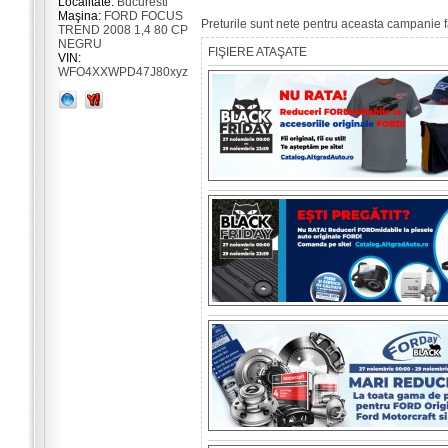
Localitate:
Bucuresti
Maşina:
FORD FOCUS
Preturile sunt nete pentru aceasta campanie far
TREND 2008 1,4 80 CP
NEGRU
FIŞIERE ATAŞATE
VIN:
WFO4XXWPD47J80xyz