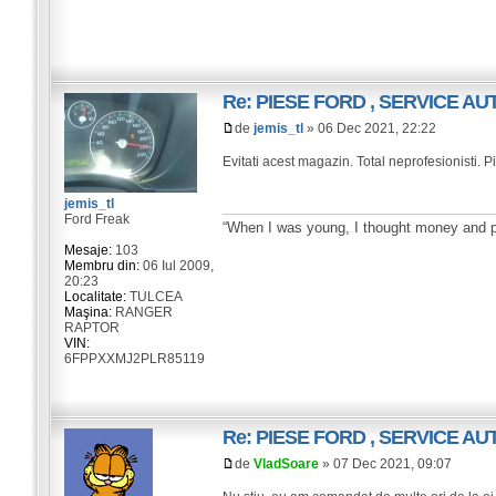
Re: PIESE FORD , SERVICE A
de
jemis_tl
» 06 Dec 2021, 22:22
Evitati acest magazin. Total neprofesionisti.
jemis_tl
Ford Freak
“When I was young, I thought money and po
Mesaje:
103
Membru din:
06 Iul 2009,
20:23
Localitate:
TULCEA
Maşina:
RANGER
RAPTOR
VIN:
6FPPXXMJ2PLR85119
Re: PIESE FORD , SERVICE A
de
VladSoare
» 07 Dec 2021, 09:07