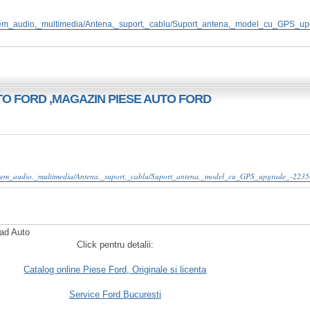
/Sistem_audio,_multimedia/Antena,_suport,_cablu/Suport_antena,_model_cu_GPS_u
UTO FORD ,MAGAZIN PIESE AUTO FORD
/Sistem_audio,_multimedia/Antena,_suport,_cablu/Suport_antena,_model_cu_GPS_upgrade_-2235
rad Auto
Click pentru detalii:
Catalog online Piese Ford, Originale si licenta
Service Ford Bucuresti