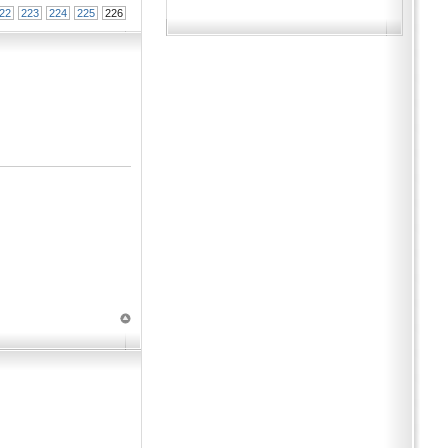
22
223
224
225
226