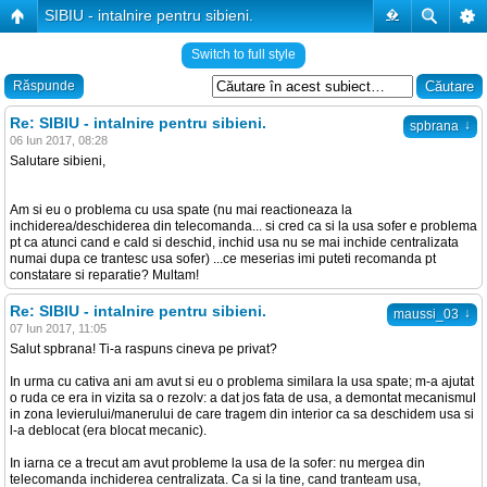
SIBIU - intalnire pentru sibieni.
�
Switch to full style
Răspunde
Re: SIBIU - intalnire pentru sibieni.
↓
spbrana
06 Iun 2017, 08:28
Salutare sibieni,
Am si eu o problema cu usa spate (nu mai reactioneaza la
inchiderea/deschiderea din telecomanda... si cred ca si la usa sofer e problema
pt ca atunci cand e cald si deschid, inchid usa nu se mai inchide centralizata
numai dupa ce trantesc usa sofer) ...ce meserias imi puteti recomanda pt
constatare si reparatie? Multam!
Re: SIBIU - intalnire pentru sibieni.
↓
maussi_03
07 Iun 2017, 11:05
Salut spbrana! Ti-a raspuns cineva pe privat?
In urma cu cativa ani am avut si eu o problema similara la usa spate; m-a ajutat
o ruda ce era in vizita sa o rezolv: a dat jos fata de usa, a demontat mecanismul
in zona levierului/manerului de care tragem din interior ca sa deschidem usa si
l-a deblocat (era blocat mecanic).
In iarna ce a trecut am avut probleme la usa de la sofer: nu mergea din
telecomanda inchiderea centralizata. Ca si la tine, cand tranteam usa,