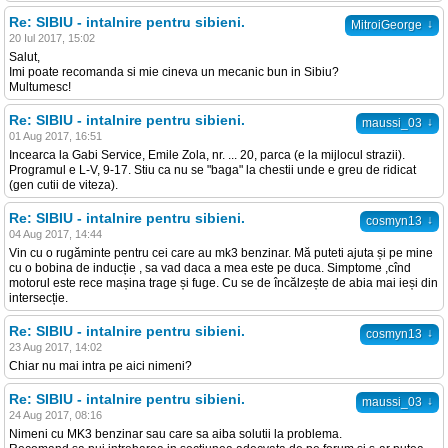
Re: SIBIU - intalnire pentru sibieni.
↓
MitroiGeorge
20 Iul 2017, 15:02
Salut,
Imi poate recomanda si mie cineva un mecanic bun in Sibiu?
Multumesc!
Re: SIBIU - intalnire pentru sibieni.
↓
maussi_03
01 Aug 2017, 16:51
Incearca la Gabi Service, Emile Zola, nr. ... 20, parca (e la mijlocul strazii).
Programul e L-V, 9-17. Stiu ca nu se "baga" la chestii unde e greu de ridicat
(gen cutii de viteza).
Re: SIBIU - intalnire pentru sibieni.
↓
cosmyn13
04 Aug 2017, 14:44
Vin cu o rugăminte pentru cei care au mk3 benzinar. Mă puteti ajuta și pe mine
cu o bobina de inducție , sa vad daca a mea este pe duca. Simptome ,cînd
motorul este rece mașina trage și fuge. Cu se de încălzește de abia mai ieși din
intersecție.
Re: SIBIU - intalnire pentru sibieni.
↓
cosmyn13
23 Aug 2017, 14:02
Chiar nu mai intra pe aici nimeni?
Re: SIBIU - intalnire pentru sibieni.
↓
maussi_03
24 Aug 2017, 08:16
Nimeni cu MK3 benzinar sau care sa aiba solutii la problema.