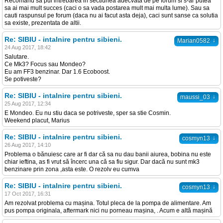
Recomand sa pui intrebarea in sectiunea adecvata de pe forum si s-ar putea
sa ai mai mult succes (caci o sa vada postarea mult mai multa lume). Sau sa
cauti raspunsul pe forum (daca nu ai facut asta deja), caci sunt sanse ca solutia
sa existe, prezentata de altii.
Re: SIBIU - intalnire pentru sibieni.
↓
Marian0582
24 Aug 2017, 18:42
Salutare.
Ce Mk3? Focus sau Mondeo?
Eu am FF3 benzinar. Dar 1.6 Ecoboost.
Se potiveste?
Re: SIBIU - intalnire pentru sibieni.
↓
maussi_03
25 Aug 2017, 12:34
E Mondeo. Eu nu stiu daca se potriveste, sper sa stie Cosmin.
Weekend placut, Marius
Re: SIBIU - intalnire pentru sibieni.
↓
cosmyn13
26 Aug 2017, 14:10
Problema o bănuiesc care ar fi dar că sa nu dau banii aiurea, bobina nu este
chiar ieftina, as fi vrut să încerc una că sa fiu sigur. Dar dacă nu sunt mk3
benzinare prin zona ,asta este. O rezolv eu cumva
Re: SIBIU - intalnire pentru sibieni.
↓
cosmyn13
17 Oct 2017, 16:31
Am rezolvat problema cu mașina. Totul pleca de la pompa de alimentare. Am
pus pompa originala, aftermark nici nu porneau mașina, . Acum e altă mașină