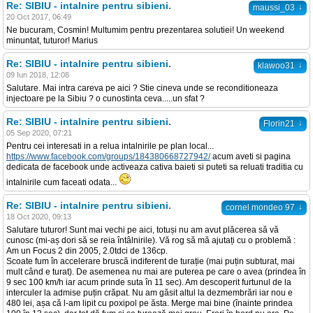
Re: SIBIU - intalnire pentru sibieni.
↓
maussi_03
20 Oct 2017, 06:49
Ne bucuram, Cosmin! Multumim pentru prezentarea solutiei! Un weekend
minuntat, tuturor! Marius
Re: SIBIU - intalnire pentru sibieni.
↓
klawoo31
09 Iun 2018, 12:08
Salutare. Mai intra careva pe aici ? Stie cineva unde se reconditioneaza
injectoare pe la Sibiu ? o cunostinta ceva.....un sfat ?
Re: SIBIU - intalnire pentru sibieni.
↓
Florin21
05 Sep 2020, 07:21
Pentru cei interesati in a relua intalnirile pe plan local...
https://www.facebook.com/groups/184380668727942/
acum aveti si pagina
dedicata de facebook unde activeaza cativa baieti si puteti sa reluati traditia cu
intalnirile cum faceati odata...
Re: SIBIU - intalnire pentru sibieni.
↓
cornel mondeo 97
18 Oct 2020, 09:13
Salutare tuturor! Sunt mai vechi pe aici, totuși nu am avut plăcerea să vă
cunosc (mi-aș dori să se reia întâlnirile). Vă rog să mă ajutați cu o problemă :
Am un Focus 2 din 2005, 2.0tdci de 136cp.
Scoate fum în accelerare bruscă indiferent de turație (mai puțin subturat, mai
mult când e turat). De asemenea nu mai are puterea pe care o avea (prindea în
9 sec 100 km/h iar acum prinde suta în 11 sec). Am descoperit furtunul de la
interculer la admise puțin crăpat. Nu am găsit altul la dezmembrări iar nou e
480 lei, așa că l-am lipit cu poxipol pe ăsta. Merge mai bine (înainte prindea