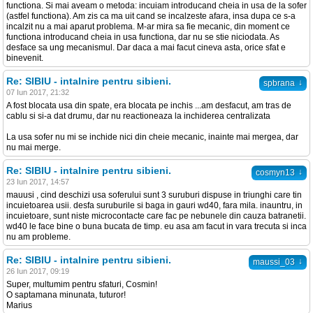
functiona. Si mai aveam o metoda: incuiam introducand cheia in usa de la sofer
(astfel functiona). Am zis ca ma uit cand se incalzeste afara, insa dupa ce s-a
incalzit nu a mai aparut problema. M-ar mira sa fie mecanic, din moment ce
functiona introducand cheia in usa functiona, dar nu se stie niciodata. As
desface sa ung mecanismul. Dar daca a mai facut cineva asta, orice sfat e
binevenit.
Re: SIBIU - intalnire pentru sibieni.
↓
spbrana
07 Iun 2017, 21:32
A fost blocata usa din spate, era blocata pe inchis ...am desfacut, am tras de
cablu si si-a dat drumu, dar nu reactioneaza la inchiderea centralizata
La usa sofer nu mi se inchide nici din cheie mecanic, inainte mai mergea, dar
nu mai merge.
Re: SIBIU - intalnire pentru sibieni.
↓
cosmyn13
23 Iun 2017, 14:57
mauusi , cind deschizi usa soferului sunt 3 suruburi dispuse in triunghi care tin
incuietoarea usii. desfa suruburile si baga in gauri wd40, fara mila. inauntru, in
incuietoare, sunt niste microcontacte care fac pe nebunele din cauza batranetii.
wd40 le face bine o buna bucata de timp. eu asa am facut in vara trecuta si inca
nu am probleme.
Re: SIBIU - intalnire pentru sibieni.
↓
maussi_03
26 Iun 2017, 09:19
Super, multumim pentru sfaturi, Cosmin!
O saptamana minunata, tuturor!
Marius