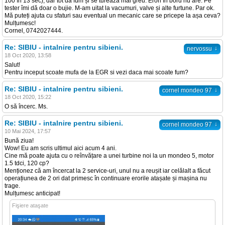
100 în 13 sec), dar tot dă fum și se turează mai greu. Erori în bord nu are. Pe
tester îmi dă doar o bujie. M-am uitat la vacumuri, valve și alte furtune. Par ok.
Mă puteți ajuta cu sfaturi sau eventual un mecanic care se pricepe la așa ceva?
Mulțumesc!
Cornel, 0742027444.
Re: SIBIU - intalnire pentru sibieni.
↓
nervossu
18 Oct 2020, 13:58
Salut!
Pentru inceput scoate mufa de la EGR si vezi daca mai scoate fum?
Re: SIBIU - intalnire pentru sibieni.
↓
cornel mondeo 97
18 Oct 2020, 15:22
O să încerc. Ms.
Re: SIBIU - intalnire pentru sibieni.
↓
cornel mondeo 97
10 Mai 2024, 17:57
Bună ziua!
Wow! Eu am scris ultimul aici acum 4 ani.
Cine mă poate ajuta cu o reînvățare a unei turbine noi la un mondeo 5, motor
1.5 tdci, 120 cp?
Menționez că am încercat la 2 service-uri, unul nu a reușit iar celălalt a făcut
operațiunea de 2 ori dat primesc în continuare erorile atașate și mașina nu
trage.
Mulțumesc anticipat!
Fişiere ataşate