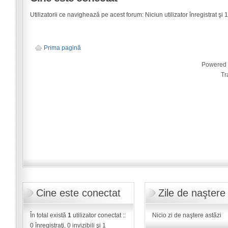
Utilizatorii ce navighează pe acest forum: Niciun utilizator înregistrat şi 1 
Prima pagină
Powered
Tr
Cine este conectat
Zile de naştere
În total există
1
utilizator conectat ::
Nicio zi de naştere astăzi
0 înregistraţi, 0 invizibili şi 1