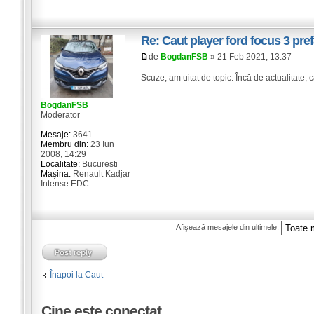
Re: Caut player ford focus 3 pref
de
BogdanFSB
» 21 Feb 2021, 13:37
Scuze, am uitat de topic. Încă de actualitate, 
BogdanFSB
Moderator
Mesaje:
3641
Membru din:
23 Iun
2008, 14:29
Localitate:
Bucuresti
Maşina:
Renault Kadjar
Intense EDC
Afişează mesajele din ultimele:
Înapoi la Caut
Cine este conectat