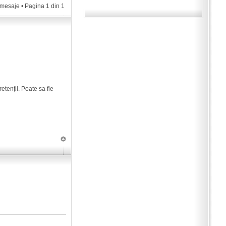
 mesaje • Pagina
1
din
1
tenții. Poate sa fie