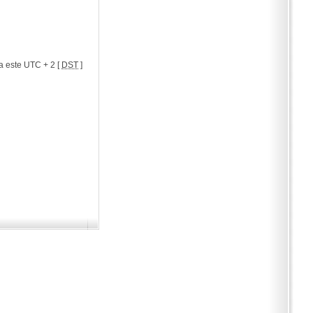
a este UTC + 2 [
DST
]