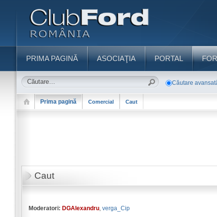
PRIMA PAGINĂ
ASOCIAŢIA
PORTAL
FO
Căutare avansat
Prima pagină
Comercial
Caut
Caut
Moderatori:
DGAlexandru
,
verga_Cip