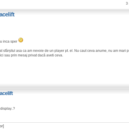
3
acelift
eu inca sper
t sfârșitul asa ca am nevoie de un player pt. el. Nu caut ceva anume, nu am mari pre
ici sau prin mesaj privat dacă aveti ceva.
acelift
display..?
or]