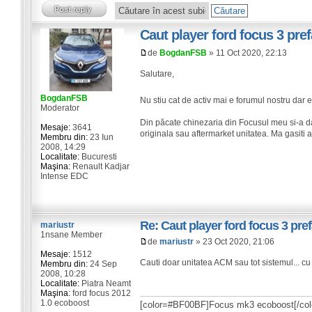
Caut player ford focus 3 pref
de
BogdanFSB
» 11 Oct 2020, 22:13
Salutare,
BogdanFSB
Nu stiu cat de activ mai e forumul nostru dar 
Moderator
Din păcate chinezaria din Focusul meu si-a da
Mesaje:
3641
originala sau aftermarket unitatea. Ma gasiti a
Membru din:
23 Iun
2008, 14:29
Localitate:
Bucuresti
Maşina:
Renault Kadjar
Intense EDC
Re: Caut player ford focus 3 pref
mariustr
1nsane Member
de
mariustr
» 23 Oct 2020, 21:06
Mesaje:
1512
Cauti doar unitatea ACM sau tot sistemul... cu 
Membru din:
24 Sep
2008, 10:28
Localitate:
Piatra Neamt
Maşina:
ford focus 2012
1.0 ecoboost
[color=#BF00BF]Focus mk3 ecoboost[/col