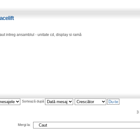
acelift
caut intreg ansamblul - unitate cd, display si ramă
Sortează după
3
Mergi la: