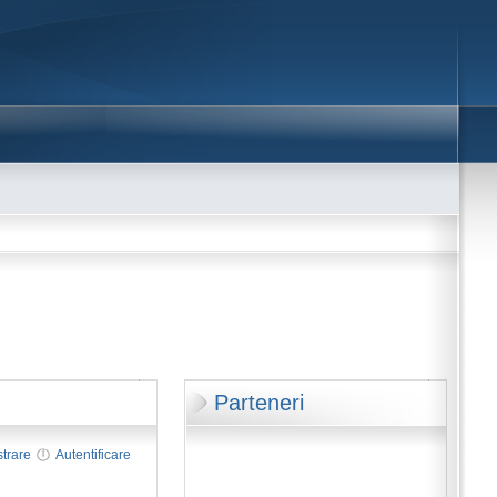
Parteneri
strare
Autentificare