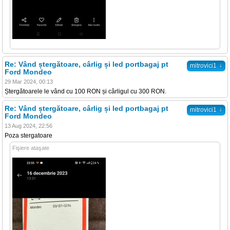
Re: Vând ștergătoare, cârlig și led portbagaj pt
↓
mitrovici1
Ford Mondeo
29 Mar 2024, 00:13
Ștergătoarele le vând cu 100 RON și cârligul cu 300 RON.
Re: Vând ștergătoare, cârlig și led portbagaj pt
↓
mitrovici1
Ford Mondeo
13 Aug 2024, 22:56
Poza stergatoare
Fişiere ataşate