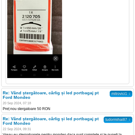
Re: Vând ștergătoare, cârlig și led portbagaj pt
↓
mitrovici1
Ford Mondeo
20 Sep 2024, 07:18
Preț nou stergatoare 50 RON
Re: Vând ștergătoare, cârlig și led portbagaj pt
↓
tudormihai87
Ford Mondeo
22 Sep 2024, 09:31
Vreau eu stergatoarele pentru mondeo daca sunt complete si le puneti la