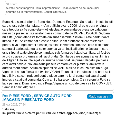
$1 scrie:
$2vitati acest magazin. Total neprofesionisti. Piese extrem de scumpe (mai
scumpe ca in reprezentanta). Cautati alternative.
Buna ziua stimati clienti . Buna ziua Domnule Emanuel. Sa relatam in fata la toti
care citesc cele intamplate. <<Am plătit in avans 7000 lei pe o bara originala
care trebuia sa fie completa>> Ati efectuat o comanda de piese pe catalogul
nostru de piese. In lista acelor piese comandate de DUMNEAVOASTRA, bara
nu este ,,completa'' este formata din subansamble. Sistemul este pentru toata
lumea la fel. Ati comandat piesele online, v-am oferit consiliere telefonica
pentru a va alege corect piesele, nu stiati la vremea comenzii care este mana
stanga si partea stanga la sofer sper ca va amintiti, ati primit o factura in care
este stipulat toate piesele comandate sub forma de lista si cantitate, ati fost de
acord cu acea proforma si ati facut plata . Schita de care spuneti a fost trimisa
de AltgradAuto sa intelegeti ce anume comandati sa puneti degetul pe piesa
care aveti nevoie. Noi am adus piesele conform celor platite si am livrat la
adresa mentionata. Acum ca spuneti ce vreti . Masina in cauza este un Kuga
Vignale si nu un Fiesta din 94. Iar VIGNALE cand il ai trebuie sa ai si bani sa il
intretii. Nu sa ceri reduceri pentru piese care nu le-ai comandat sau ai avut
impresia ca ai dat comanda. Cum ar fi o bara completa. O sa cerem la Ford sa
faca pentru al Dumneavoastra Kuga Vignale un cod de piesa sa fie COMPLET.
Semnat Admin Altgrad !
Re: PIESE FORD , SERVICE AUTO FORD
↓
Radu.nastasa
,MAGAZIN PIESE AUTO FORD
29 Apr 2023, 07:54
Salutare,
Imi puteti trimite o oferta pentru kitul de ambreiaj(placa, disc, rulment) si