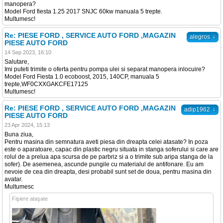
manopera?
Model Ford fiesta 1.25 2017 SNJC 60kw manuala 5 trepte.
Multumesc!
Re: PIESE FORD , SERVICE AUTO FORD ,MAGAZIN
↓
alegros
PIESE AUTO FORD
14 Sep 2023, 16:10
Salutare,
Imi puteti trimite o oferta pentru pompa ulei si separat manopera inlocuire?
Model Ford Fiesta 1.0 ecoboost, 2015, 140CP, manuala 5
trepte,WF0CXXGAKCFE17125
Multumesc!
Re: PIESE FORD , SERVICE AUTO FORD ,MAGAZIN
↓
adip1962
PIESE AUTO FORD
23 Apr 2024, 15:13
Buna ziua,
Pentru masina din semnatura aveti piesa din dreapta celei atasate? In poza
este o aparatoare, capac din plastic negru situata in stanga soferului si care are
rolul de a prelua apa scursa de pe parbriz si a o trimite sub aripa stanga de la
sofer). De asemenea, ascunde pungile cu materialul de antifonare. Eu am
nevoie de cea din dreapta, desi probabil sunt set de doua, pentru masina din
avatar.
Multumesc
Fişiere ataşate