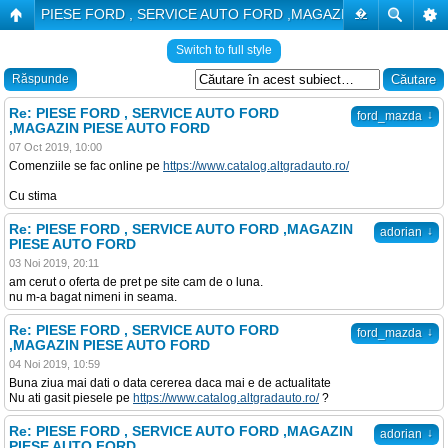
PIESE FORD , SERVICE AUTO FORD ,MAGAZIN PIESE AUTO
�
Switch to full style
Răspunde
Re: PIESE FORD , SERVICE AUTO FORD
↓
ford_mazda
,MAGAZIN PIESE AUTO FORD
07 Oct 2019, 10:00
Comenziile se fac online pe
https://www.catalog.altgradauto.ro/
Cu stima
Re: PIESE FORD , SERVICE AUTO FORD ,MAGAZIN
↓
adorian
PIESE AUTO FORD
03 Noi 2019, 20:11
am cerut o oferta de pret pe site cam de o luna.
nu m-a bagat nimeni in seama.
Re: PIESE FORD , SERVICE AUTO FORD
↓
ford_mazda
,MAGAZIN PIESE AUTO FORD
04 Noi 2019, 10:59
Buna ziua mai dati o data cererea daca mai e de actualitate
Nu ati gasit piesele pe
https://www.catalog.altgradauto.ro/
?
Re: PIESE FORD , SERVICE AUTO FORD ,MAGAZIN
↓
adorian
PIESE AUTO FORD