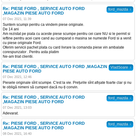
Re: PIESE FORD , SERVICE AUTO FORD
↓
ford_mazda
,MAGAZIN PIESE AUTO FORD
07 Dec 2021, 11:39
Suntem scumpi pentru ca vindem piese originale.
De 14 ani
Am rezistat pe piata cu aceste piese scumpe pentru cei care NU si le permit si
ieftine pentru acei care cand au cumparat o masina se numeste Ford si a venit
cu piese originale Ford.
Oferim servicii pachet plata cu card livrare la comanda piese vin ambalate
corespunzator . Pentru asta platim
Ne-am triat clientii.
Re: PIESE FORD , SERVICE AUTO FORD ,MAGAZIN
↓
VladSoare
PIESE AUTO FORD
07 Dec 2021, 12:46
Piesele originale sînt scumpe. C'est la vie. Prețurile sînt afișate foarte clar și nu
te obligă nimeni să cumperi dacă nu-ți convin.
Re: PIESE FORD , SERVICE AUTO FORD
↓
ford_mazda
,MAGAZIN PIESE AUTO FORD
07 Dec 2021, 13:03
Adevarat.
Re: PIESE FORD , SERVICE AUTO FORD
↓
ford_mazda
,MAGAZIN PIESE AUTO FORD
08 Dec 2021, 16:40