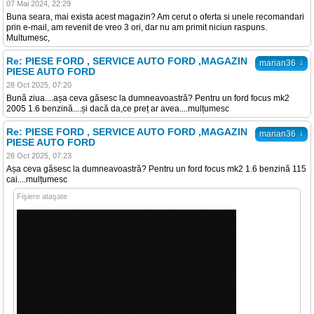
07 Mai 2024, 22:29
Buna seara, mai exista acest magazin? Am cerut o oferta si unele recomandari
prin e-mail, am revenit de vreo 3 ori, dar nu am primit niciun raspuns.
Multumesc,
Re: PIESE FORD , SERVICE AUTO FORD ,MAGAZIN
↓
marian36
PIESE AUTO FORD
28 Oct 2025, 07:20
Bună ziua....așa ceva găsesc la dumneavoastră? Pentru un ford focus mk2
2005 1.6 benzină....și dacă da,ce preț ar avea....mulțumesc
Re: PIESE FORD , SERVICE AUTO FORD ,MAGAZIN
↓
marian36
PIESE AUTO FORD
28 Oct 2025, 07:23
Așa ceva găsesc la dumneavoastră? Pentru un ford focus mk2 1.6 benzină 115
cai....mulțumesc
Fişiere ataşate