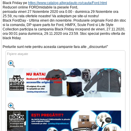
Black Friday pe
https://www.catalog.altgradauto.ro/cauta/Ford.html
Reduceri online FORDmidabile la piesele Ford,
perioada vineri 27 Noiembrie 2020 ora 0.00 - duminica 29 Noiembrie ora
25.59, nu rata ofertele noastre! Va asteptam pe site-ul nostru!
Black FordDay - Ultima vineri din noiembrie. Produsele originale Ford din stoc
si la comanda, DP spare parts for Ford, HMPX, Scule Ford si Life Style
Collection participa la campania Black Friday incepand de vineri, 27.11.2020,
ora 00:01 pana duminica, 29.11.2020 ora 23:59. Stoc special pentru oferta de
black friday.
Preturile sunt nete pentru aceasta campanie fara alte ,,discounturi''
Fişiere ataşate