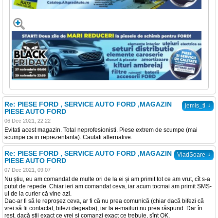
Re: PIESE FORD , SERVICE AUTO FORD ,MAGAZIN
↓
jemis_tl
PIESE AUTO FORD
06 Dec 2021, 22:22
Evitati acest magazin. Total neprofesionisti. Piese extrem de scumpe (mai
scumpe ca in reprezentanta). Cautati alternative.
Re: PIESE FORD , SERVICE AUTO FORD ,MAGAZIN
↓
VladSoare
PIESE AUTO FORD
07 Dec 2021, 09:07
Nu știu, eu am comandat de multe ori de la ei și am primit tot ce am vrut, cît s-a
putut de repede. Chiar ieri am comandat ceva, iar acum tocmai am primit SMS-
ul de la curier că vine azi.
Dac-ar fi să le reproșez ceva, ar fi că nu prea comunică (chiar dacă bifezi că
vrei să fii contactat, bifezi degeaba), iar la e-mailuri nu prea răspund. Dar în
rest, dacă știi exact ce vrei și comanzi exact ce trebuie, sînt OK.