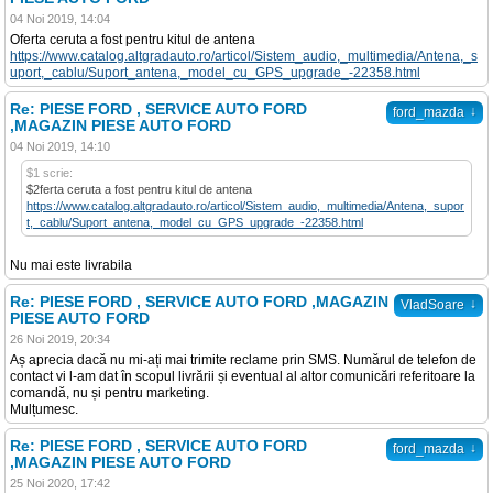
04 Noi 2019, 14:04
Oferta ceruta a fost pentru kitul de antena
https://www.catalog.altgradauto.ro/articol/Sistem_audio,_multimedia/Antena,_s
uport,_cablu/Suport_antena,_model_cu_GPS_upgrade_-22358.html
Re: PIESE FORD , SERVICE AUTO FORD
↓
ford_mazda
,MAGAZIN PIESE AUTO FORD
04 Noi 2019, 14:10
$1 scrie:
$2ferta ceruta a fost pentru kitul de antena
https://www.catalog.altgradauto.ro/articol/Sistem_audio,_multimedia/Antena,_supor
t,_cablu/Suport_antena,_model_cu_GPS_upgrade_-22358.html
Nu mai este livrabila
Re: PIESE FORD , SERVICE AUTO FORD ,MAGAZIN
↓
VladSoare
PIESE AUTO FORD
26 Noi 2019, 20:34
Aș aprecia dacă nu mi-ați mai trimite reclame prin SMS. Numărul de telefon de
contact vi l-am dat în scopul livrării și eventual al altor comunicări referitoare la
comandă, nu și pentru marketing.
Mulțumesc.
Re: PIESE FORD , SERVICE AUTO FORD
↓
ford_mazda
,MAGAZIN PIESE AUTO FORD
25 Noi 2020, 17:42