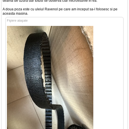
seama de uzura dar totusi se observa clar microfisurile in ea.
A doua poza este cu uleiul Ravenol pe care am inceput sa-l folosesc si pe
aceasta masina.
Fişiere ataşate