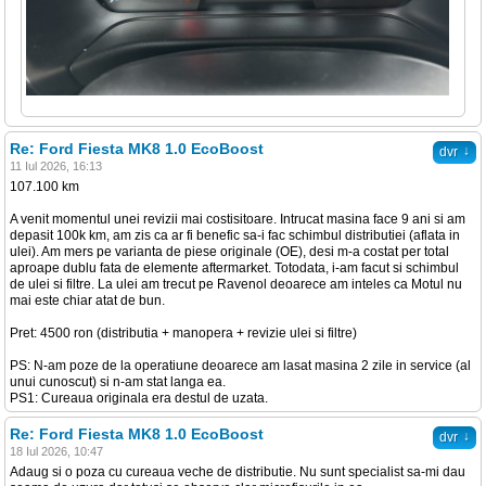
Re: Ford Fiesta MK8 1.0 EcoBoost
↓
dvr
11 Iul 2026, 16:13
107.100 km
A venit momentul unei revizii mai costisitoare. Intrucat masina face 9 ani si am
depasit 100k km, am zis ca ar fi benefic sa-i fac schimbul distributiei (aflata in
ulei). Am mers pe varianta de piese originale (OE), desi m-a costat per total
aproape dublu fata de elemente aftermarket. Totodata, i-am facut si schimbul
de ulei si filtre. La ulei am trecut pe Ravenol deoarece am inteles ca Motul nu
mai este chiar atat de bun.
Pret: 4500 ron (distributia + manopera + revizie ulei si filtre)
PS: N-am poze de la operatiune deoarece am lasat masina 2 zile in service (al
unui cunoscut) si n-am stat langa ea.
PS1: Cureaua originala era destul de uzata.
Re: Ford Fiesta MK8 1.0 EcoBoost
↓
dvr
18 Iul 2026, 10:47
Adaug si o poza cu cureaua veche de distributie. Nu sunt specialist sa-mi dau