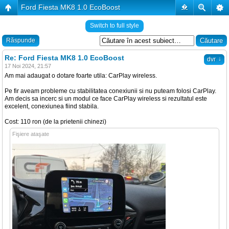
Ford Fiesta MK8 1.0 EcoBoost
�
Switch to full style
Răspunde
Re: Ford Fiesta MK8 1.0 EcoBoost
↓
dvr
17 Noi 2024, 21:57
Am mai adaugat o dotare foarte utila: CarPlay wireless.
Pe fir aveam probleme cu stabilitatea conexiunii si nu puteam folosi CarPlay.
Am decis sa incerc si un modul ce face CarPlay wireless si rezultatul este
excelent, conexiunea fiind stabila.
Cost: 110 ron (de la prietenii chinezi)
Fişiere ataşate