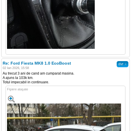
Re: Ford Fiesta MK8 1.0 EcoBoost
↓
dvr
02 Ian 2026, 15:58
Au trecut 3 ani de cand am cumparat masina.
A ajuns la 103k km.
Totul impecabil in continuare.
Fişiere ataşate