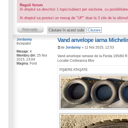
Reguli forum
Ai dreptul sa deschizi 1 topic/subiect per sectiune, cu posibilitat
Ai dreptul sa postezi un mesaj de "UP" doar la 3 zile de la ultimul
Vand anvelope iarna Michelin
Jordanny
Incepator
de
Jordanny
» 11 Noi 2025, 12:53
Mesaje:
4
Membru din:
25 Noi
Vand anvelope ramase de la Fiesta 195/60 R
2015, 23:04
Locatie Corbeanca Ilfov
Maşina:
Ford
FIŞIERE ATAŞATE