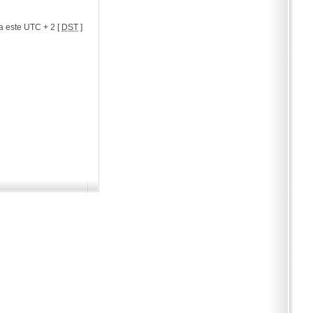
a este UTC + 2 [
DST
]