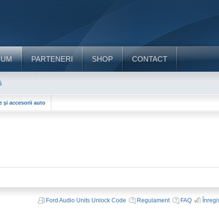
RUM
PARTENERI
SHOP
CONTACT
ă
e şi accesorii auto
Ford Audio Units Unlock Code
Regulament
FAQ
Înregi