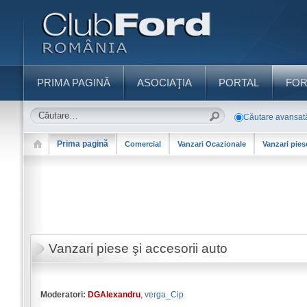
PRIMA PAGINĂ
ASOCIAŢIA
PORTAL
FO
Căutare avansat
Prima pagină
Comercial
Vanzari Ocazionale
Vanzari pies
Vanzari piese şi accesorii auto
Moderatori:
DGAlexandru
,
verga_Cip