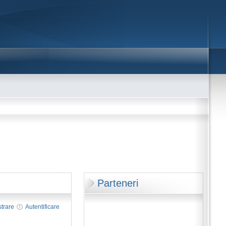
Parteneri
strare
Autentificare