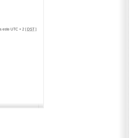
a este UTC + 2 [
DST
]