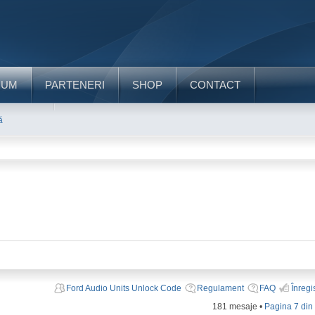
RUM
PARTENERI
SHOP
CONTACT
ă
Ford Audio Units Unlock Code
Regulament
FAQ
Înregi
181 mesaje •
Pagina
7
di