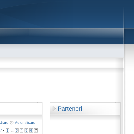
Parteneri
strare
Autentificare
n
7
•
...
1
3
4
5
6
7