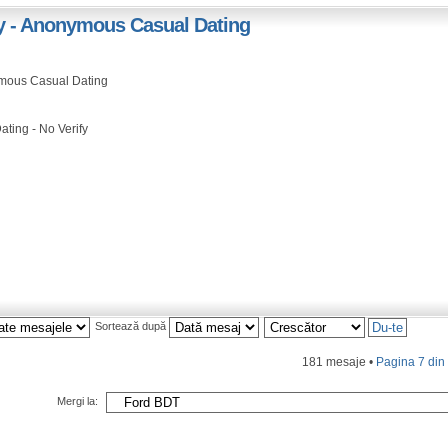
ify - Anonymous Casual Dating
nymous Casual Dating
ting - No Verify
Sortează după
181 mesaje •
Pagina
7
di
Mergi la: