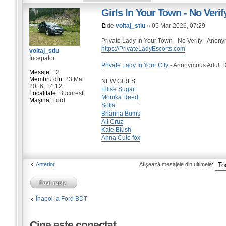
Girls In Your Town - No Ver
de
voltaj_stiu
» 05 Mar 2026, 07:29
Private Lady In Your Town - No Verify - Ano
https://PrivateLadyEscorts.com
voltaj_stiu
Incepator
Private Lady In Your City
- Anonymous Adult Da
Mesaje:
12
Membru din:
23 Mai
NEW GIRLS
2016, 14:12
Ellise Sugar
Localitate:
Bucuresti
Monika Reed
Maşina:
Ford
Sofia
Brianna Bums
Ali Cruz
Kate Blush
Anna Cute fox
Anterior
Afişează mesajele din ultimele:
Înapoi la Ford BDT
Cine este conectat