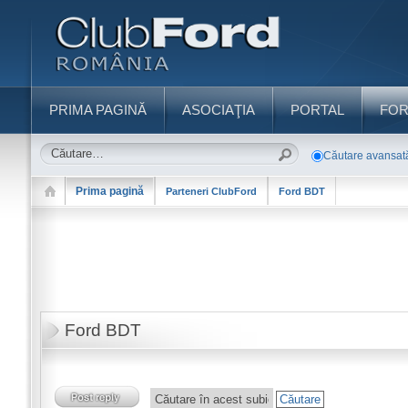
PRIMA PAGINĂ
ASOCIAŢIA
PORTAL
FO
Căutare avansat
Prima pagină
Parteneri ClubFord
Ford BDT
Ford BDT