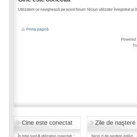
Utilizatorii ce navighează pe acest forum: Niciun utilizator înregistrat şi 0 
Prima pagină
Powered
Tr
Cine este conectat
Zile de naştere
În total sunt
0
utilizatori conectaţi ::
Nicio zi de naştere astăzi