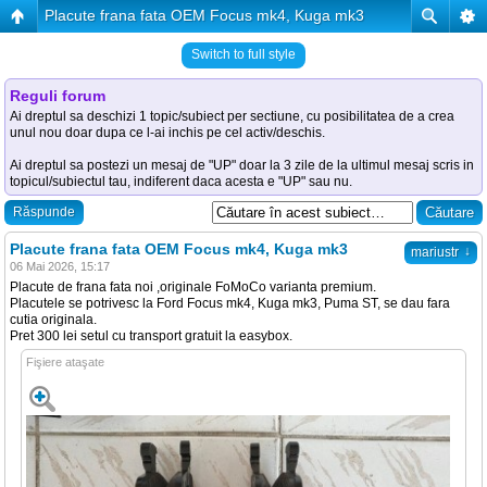
Placute frana fata OEM Focus mk4, Kuga mk3
Switch to full style
Reguli forum
Ai dreptul sa deschizi 1 topic/subiect per sectiune, cu posibilitatea de a crea
unul nou doar dupa ce l-ai inchis pe cel activ/deschis.
Ai dreptul sa postezi un mesaj de "UP" doar la 3 zile de la ultimul mesaj scris in
topicul/subiectul tau, indiferent daca acesta e "UP" sau nu.
Răspunde
Placute frana fata OEM Focus mk4, Kuga mk3
↓
mariustr
06 Mai 2026, 15:17
Placute de frana fata noi ,originale FoMoCo varianta premium.
Placutele se potrivesc la Ford Focus mk4, Kuga mk3, Puma ST, se dau fara
cutia originala.
Pret 300 lei setul cu transport gratuit la easybox.
Fişiere ataşate